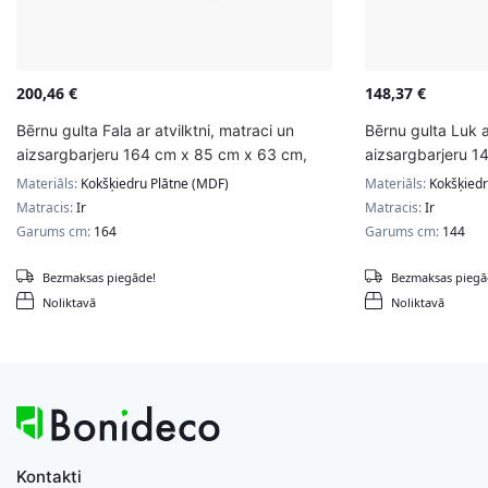
200,46
€
148,37
€
Bērnu gulta Fala ar atvilktni, matraci un
Bērnu gulta Luk 
aizsargbarjeru 164 cm x 85 cm x 63 cm,
aizsargbarjeru 1
princese ar vienradzi
ekskavators
Materiāls:
Kokšķiedru Plātne (MDF)
Materiāls:
Kokšķiedr
Matracis:
Ir
Matracis:
Ir
Garums cm:
164
Garums cm:
144
Bezmaksas piegāde!
Bezmaksas piegā
Noliktavā
Noliktavā
Kontakti