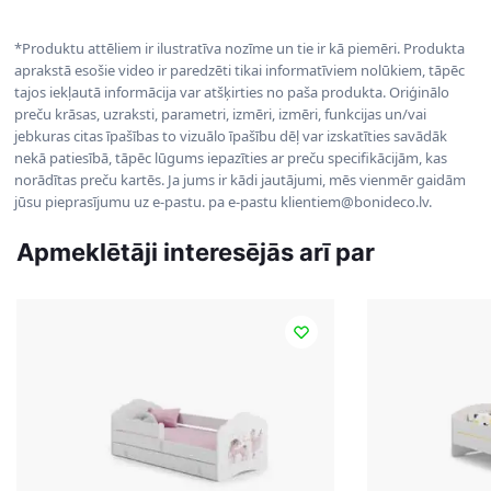
*Produktu attēliem ir ilustratīva nozīme un tie ir kā piemēri. Produkta
aprakstā esošie video ir paredzēti tikai informatīviem nolūkiem, tāpēc
tajos iekļautā informācija var atšķirties no paša produkta. Oriģinālo
preču krāsas, uzraksti, parametri, izmēri, izmēri, funkcijas un/vai
jebkuras citas īpašības to vizuālo īpašību dēļ var izskatīties savādāk
nekā patiesībā, tāpēc lūgums iepazīties ar preču specifikācijām, kas
norādītas preču kartēs. Ja jums ir kādi jautājumi, mēs vienmēr gaidām
jūsu pieprasījumu uz e-pastu. pa e-pastu klientiem@bonideco.lv.
Apmeklētāji interesējās arī par