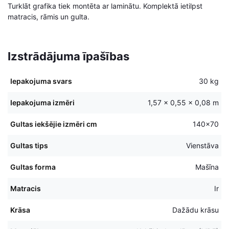
Turklāt grafika tiek montēta ar laminātu. Komplektā ietilpst
matracis, rāmis un gulta.
Izstrādājuma īpašības
Iepakojuma svars
30 kg
Iepakojuma izmēri
1,57 × 0,55 × 0,08 m
Gultas iekšējie izmēri cm
140×70
Gultas tips
Vienstāva
Gultas forma
Mašīna
Matracis
Ir
Krāsa
Dažādu krāsu