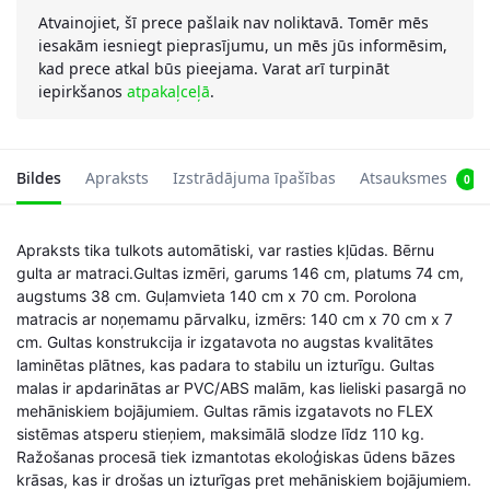
Atvainojiet, šī prece pašlaik nav noliktavā. Tomēr mēs
iesakām iesniegt pieprasījumu, un mēs jūs informēsim,
kad prece atkal būs pieejama. Varat arī turpināt
iepirkšanos
atpakaļceļā
.
Bildes
Apraksts
Izstrādājuma īpašības
Atsauksmes
0
Apraksts tika tulkots automātiski, var rasties kļūdas. Bērnu
gulta ar matraci.Gultas izmēri, garums 146 cm, platums 74 cm,
augstums 38 cm. Guļamvieta 140 cm x 70 cm. Porolona
matracis ar noņemamu pārvalku, izmērs: 140 cm x 70 cm x 7
cm. Gultas konstrukcija ir izgatavota no augstas kvalitātes
laminētas plātnes, kas padara to stabilu un izturīgu. Gultas
malas ir apdarinātas ar PVC/ABS malām, kas lieliski pasargā no
mehāniskiem bojājumiem. Gultas rāmis izgatavots no FLEX
sistēmas atsperu stieņiem, maksimālā slodze līdz 110 kg.
Ražošanas procesā tiek izmantotas ekoloģiskas ūdens bāzes
krāsas, kas ir drošas un izturīgas pret mehāniskiem bojājumiem.