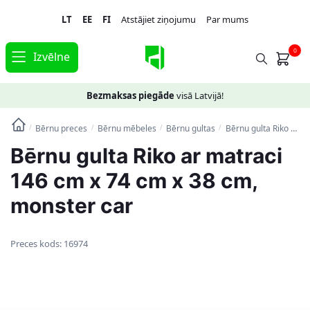
Skip
Skip
LT
EE
FI
Atstājiet ziņojumu
Par mums
to
to
navigation
content
0
Izvēlne
Bezmaksas piegāde
visā Latvijā!
Bērnu preces
Bērnu mēbeles
Bērnu gultas
Bērnu gulta Riko ar matraci 146 cm x 74 cm x 38 cm, monster car
/
/
/
/
Bērnu gulta Riko ar matraci
146 cm x 74 cm x 38 cm,
monster car
Preces kods:
16974