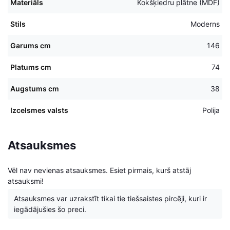
Materiāls
Kokšķiedru plātne (MDF)
Stils
Moderns
Garums cm
146
Platums cm
74
Augstums cm
38
Izcelsmes valsts
Polija
Atsauksmes
Vēl nav nevienas atsauksmes. Esiet pirmais, kurš atstāj
atsauksmi!
Atsauksmes var uzrakstīt tikai tie tiešsaistes pircēji, kuri ir
iegādājušies šo preci.