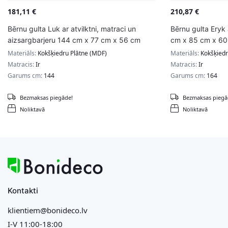
181,11
€
210,87
€
Bērnu gulta Luk ar atvilktni, matraci un
Bērnu gulta Eryk 
aizsargbarjeru 144 cm x 77 cm x 56 cm
cm x 85 cm x 60 
Materiāls:
Kokšķiedru Plātne (MDF)
Materiāls:
Kokšķiedr
Matracis:
Ir
Matracis:
Ir
Garums cm:
144
Garums cm:
164
Bezmaksas piegāde!
Bezmaksas piegā
Noliktavā
Noliktavā
Kontakti
klientiem@bonideco.lv
I-V 11:00-18:00