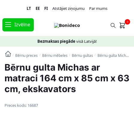
Skip
Skip
LT
EE
FI
Atstājiet ziņojumu
Par mums
to
to
navigation
content
0
Izvēlne
Bezmaksas piegāde
visā Latvijā!
Bērnu preces
Bērnu mēbeles
Bērnu gultas
Bērnu gulta Michas ar matraci 164 cm x 85 cm x 63 cm, ekskavators
/
/
/
/
Bērnu gulta Michas ar
matraci 164 cm x 85 cm x 63
cm, ekskavators
Preces kods:
16687