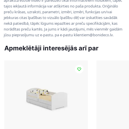
aprakstā esošie video ir paredzēti tikai informatīviem nolūkiem, tāpēc
tajos iekļautā informācija var atšķirties no paša produkta. Oriģinālo
preču krāsas, uzraksti, parametri, izmēri, izmēri, funkcijas un/vai
jebkuras citas īpašības to vizuālo īpašību dēļ var izskatīties savādāk
nekā patiesībā, tāpēc lūgums iepazīties ar preču specifikācijām, kas
norādītas preču kartēs. Ja jums ir kādi jautājumi, mēs vienmēr gaidām
jūsu pieprasījumu uz e-pastu. pa e-pastu klientiem@bonideco.lv.
Apmeklētāji interesējās arī par