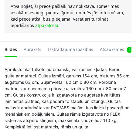
Atvainojiet, šī prece pašlaik nav noliktavā. Tomēr mēs
iesakām iesniegt pieprasījumu, un mēs jūs informēsim,
kad prece atkal būs pieejama. Varat arī turpināt
iepirkšanos
atpakaļceļā
.
Bildes
Apraksts
Izstrādājuma īpašības
Atsauksmes
0
Apraksts tika tulkots automātiski, var rasties kļūdas. Bērnu
gulta ar matraci. Gultas izmēri, garums 164 cm, platums 85 cm,
augstums 63 cm. Guļamvieta 160 cm x 80 cm. Porolona
matracis ar noņemamu pārvalku, izmērs: 160 cm x 80 cm x 7
cm. Gultas konstrukcija ir izgatavota no augstas kvalitātes
laminētas plātnes, kas padara to stabilu un izturīgu. Gultas
malas ir apdarinātas ar PVC/ABS malām, kas lieliski pasargā no
mehāniskiem bojājumiem. Gultas rāmis izgatavots no FLEX
sistēmas atsperu stieņiem, maksimālā slodze līdz 110 kg.
Komplektā ietilpst matracis, rāmis un gulta