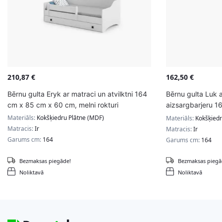
210,87
€
162,50
€
Bērnu gulta Eryk ar matraci un atvilktni 164
Bērnu gulta Luk 
cm x 85 cm x 60 cm, melni rokturi
aizsargbarjeru 1
ekskavators
Materiāls:
Kokšķiedru Plātne (MDF)
Materiāls:
Kokšķiedr
Matracis:
Ir
Matracis:
Ir
Garums cm:
164
Garums cm:
164
Bezmaksas piegāde!
Bezmaksas piegā
Noliktavā
Noliktavā