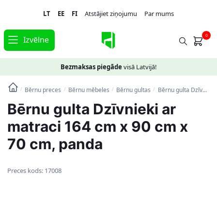
Skip
Skip
LT
EE
FI
Atstājiet ziņojumu
Par mums
to
to
navigation
content
0
Izvēlne
Bezmaksas piegāde
visā Latvijā!
Bērnu preces
Bērnu mēbeles
Bērnu gultas
Bērnu gulta Dzīvnieki ar matraci 164 cm x 90 cm x 70 cm, panda
/
/
/
/
Bērnu gulta Dzīvnieki ar
matraci 164 cm x 90 cm x
70 cm, panda
Preces kods:
17008