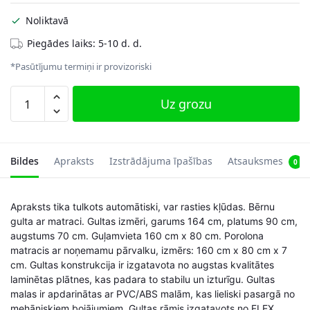
Noliktavā
Piegādes laiks: 5-10 d. d.
*Pasūtījumu termiņi ir provizoriski
Bērnu
Uz grozu
gulta
Dzīvnieki
ar
matraci
Bildes
Apraksts
Izstrādājuma īpašības
Atsauksmes
0
164
cm
Apraksts tika tulkots automātiski, var rasties kļūdas. Bērnu
x
gulta ar matraci. Gultas izmēri, garums 164 cm, platums 90 cm,
90
augstums 70 cm. Guļamvieta 160 cm x 80 cm. Porolona
cm
matracis ar noņemamu pārvalku, izmērs: 160 cm x 80 cm x 7
x
cm. Gultas konstrukcija ir izgatavota no augstas kvalitātes
70
laminētas plātnes, kas padara to stabilu un izturīgu. Gultas
cm,
malas ir apdarinātas ar PVC/ABS malām, kas lieliski pasargā no
panda
mehāniskiem bojājumiem. Gultas rāmis izgatavots no FLEX