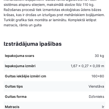
sistēmas atsperu stieņiem, maksimālā slodze līdz 110 kg.
daudzums
Ražošanas procesā tiek izmantotas ekoloģiskas ūdens bāzes
krāsas, kas ir drošas un izturīgas pret mehāniskiem bojājumiem.
Turklāt grafika tiek montēta ar laminātu. Komplektā ietilpst
matracis, rāmis un gulta
Izstrādājuma īpašības
Iepakojuma svars
30 kg
Iepakojuma izmēri
1,67 × 0,27 × 0,09 m
Gultas iekšējie izmēri cm
160×80
Gultas tips
Vienstāva
Gultas forma
Dzīvnieks
Matracis
Ir