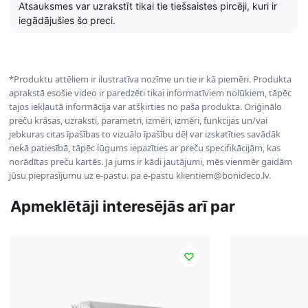
Atsauksmes var uzrakstīt tikai tie tiešsaistes pircēji, kuri ir
iegādājušies šo preci.
*Produktu attēliem ir ilustratīva nozīme un tie ir kā piemēri. Produkta
aprakstā esošie video ir paredzēti tikai informatīviem nolūkiem, tāpēc
tajos iekļautā informācija var atšķirties no paša produkta. Oriģinālo
preču krāsas, uzraksti, parametri, izmēri, izmēri, funkcijas un/vai
jebkuras citas īpašības to vizuālo īpašību dēļ var izskatīties savādāk
nekā patiesībā, tāpēc lūgums iepazīties ar preču specifikācijām, kas
norādītas preču kartēs. Ja jums ir kādi jautājumi, mēs vienmēr gaidām
jūsu pieprasījumu uz e-pastu. pa e-pastu klientiem@bonideco.lv.
Apmeklētāji interesējās arī par