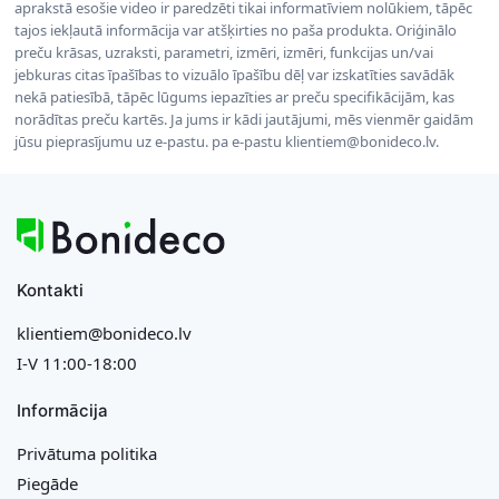
aprakstā esošie video ir paredzēti tikai informatīviem nolūkiem, tāpēc
tajos iekļautā informācija var atšķirties no paša produkta. Oriģinālo
preču krāsas, uzraksti, parametri, izmēri, izmēri, funkcijas un/vai
jebkuras citas īpašības to vizuālo īpašību dēļ var izskatīties savādāk
nekā patiesībā, tāpēc lūgums iepazīties ar preču specifikācijām, kas
norādītas preču kartēs. Ja jums ir kādi jautājumi, mēs vienmēr gaidām
jūsu pieprasījumu uz e-pastu. pa e-pastu klientiem@bonideco.lv.
Kontakti
klientiem@bonideco.lv
I-V 11:00-18:00
Informācija
Privātuma politika
Piegāde