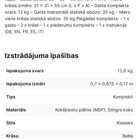
krēsla izmērs: 31 x 31 x 55 cm (L x P x A) – Galda komplekta
svars: 12 kg – Galda maksimālā statiskā slodze: 35 kg – Maks.
viena krēsla statiskā slodze: 35 kg Piegādes komplekts: – 1 x
galds – 2 x krēsli – 1 x piederumu komplekts – 1 x instrukcija
(DE, EN, FR, ES, IT)
Izstrādājuma īpašības
Iepakojuma svars
13,6 kg
Iepakojuma izmēri
0,7 × 0,675 × 0,17 m
Tips
Komplekti
Materiāls
Kokšķiedru plātne (MDF), Stingrs koks
Stils
Klasisks
Krāsa
Balta