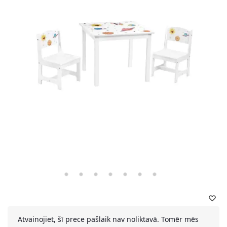
Atvainojiet, šī prece pašlaik nav noliktavā. Tomēr mēs