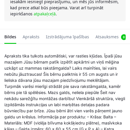
iesakām iesniegt pieprasījumu, un mēs jūs informēsim,
kad prece atkal būs pieejama. Varat arī turpināt
iepirkšanos
atpakaļceļā
.
Bildes
Apraksts
Izstrādājuma īpašības
Atsauksmes
0
Apraksts tika tulkots automātiski, var rasties kļūdas. Īpaši jūsu
mazajiem Jūsu bērnam patīk izpētīt apkārtni un viņš mēģina
uzkāpt uz mammas rakstāmgalda? Laiks mainīties, lai vairs
nebūtu jāuztraucas! Šis bērnu paliktnis ir 55 cm augsts un ir
lieliska dāvana jūsu mazajam piedzīvojumu meklētājam.
Turpmāk varēsi mierīgi strādāt pie sava rakstāmgalda, kamēr
bērns pie tā spēlēsies. Mazs galds, neliela piepūle Šeit nav
nekādu sarežģītu montāžas darbību! Vienkāršā struktūra, viegli
izpildāmās instrukcijas un labi marķētas detaļas padara
būvniecību par brīze. Jūsu bērni ātri vien varēs pārņemt jauno
galdu un krēslus. Informācija par produktu: – Krāsa: Balta –
Materiāls: MDF (vidēja blīvuma kokšķiedru plātne), masīvkoka
kājas – Galda izmērs: 60 x 60 x 55 cm (G x P x A) – Katra