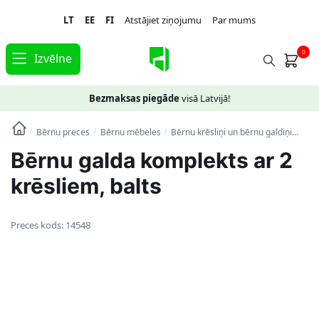
Skip
Skip
LT
EE
FI
Atstājiet ziņojumu
Par mums
to
to
navigation
content
0
Izvēlne
Bezmaksas piegāde
visā Latvijā!
Bērnu preces
Bērnu mēbeles
Bērnu krēsliņi un bērnu galdiņi
Bērn
/
/
/
Bērnu galda komplekts ar 2
krēsliem, balts
Preces kods:
14548