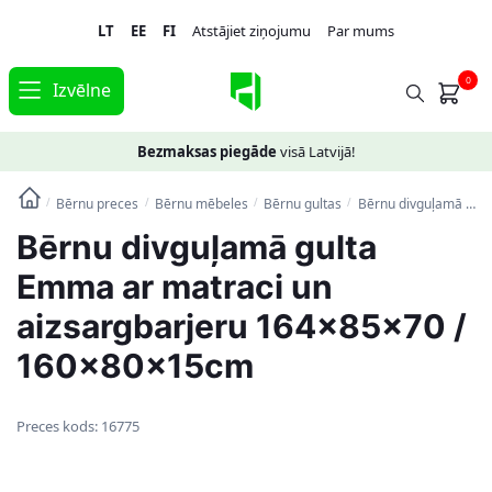
Skip
Skip
LT
EE
FI
Atstājiet ziņojumu
Par mums
to
to
navigation
content
0
Izvēlne
Bezmaksas piegāde
visā Latvijā!
Bērnu preces
Bērnu mēbeles
Bērnu gultas
Bērnu divguļamā gulta Emma ar matraci un aizsargbarjeru 164x85x70 / 160x80x15cm
/
/
/
/
Bērnu divguļamā gulta
Emma ar matraci un
aizsargbarjeru 164x85x70 /
160x80x15cm
Preces kods:
16775