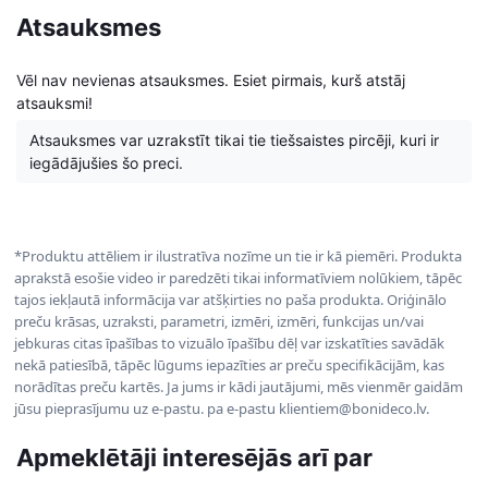
Atsauksmes
Vēl nav nevienas atsauksmes. Esiet pirmais, kurš atstāj
atsauksmi!
Atsauksmes var uzrakstīt tikai tie tiešsaistes pircēji, kuri ir
iegādājušies šo preci.
*Produktu attēliem ir ilustratīva nozīme un tie ir kā piemēri. Produkta
aprakstā esošie video ir paredzēti tikai informatīviem nolūkiem, tāpēc
tajos iekļautā informācija var atšķirties no paša produkta. Oriģinālo
preču krāsas, uzraksti, parametri, izmēri, izmēri, funkcijas un/vai
jebkuras citas īpašības to vizuālo īpašību dēļ var izskatīties savādāk
nekā patiesībā, tāpēc lūgums iepazīties ar preču specifikācijām, kas
norādītas preču kartēs. Ja jums ir kādi jautājumi, mēs vienmēr gaidām
jūsu pieprasījumu uz e-pastu. pa e-pastu klientiem@bonideco.lv.
Apmeklētāji interesējās arī par