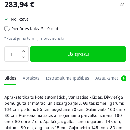
283,94
€
Noliktavā
Piegādes laiks: 5-10 d. d.
*Pasūtījumu termiņi ir provizoriski
Bērnu
Uz grozu
divguļamā
gulta
Emma
ar
Bildes
Apraksts
Izstrādājuma īpašības
Atsauksmes
0
matraci
un
Apraksts tika tulkots automātiski, var rasties kļūdas. Divvietīga
aizsargbarjeru
bērnu gulta ar matraci un aizsargbarjeru. Gultas izmēri, garums
164x85x70
164 cm, platums 85 cm, augstums 70 cm. Guļamvieta 160 cm x
/
80 cm. Porolona matracis ar noņemamu pārvalku, izmērs: 160
160x80x15cm
cm x 80 cm x 7 cm. Apakšējās gultas izmēri: garums 145 cm,
daudzums
platums 80 cm, augstums 15 cm. Guļamvieta 145 cm x 80 cm.