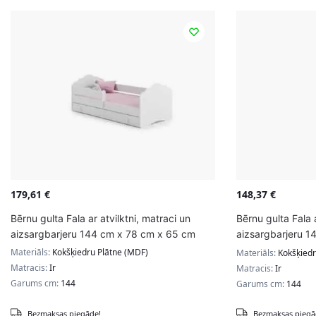
179,61
€
148,37
€
Bērnu gulta Fala ar atvilktni, matraci un
Bērnu gulta Fala 
aizsargbarjeru 144 cm x 78 cm x 65 cm
aizsargbarjeru 1
princese ar spār
Materiāls:
Kokšķiedru Plātne (MDF)
Materiāls:
Kokšķiedr
Matracis:
Ir
Matracis:
Ir
Garums cm:
144
Garums cm:
144
Bezmaksas piegāde!
Bezmaksas piegā