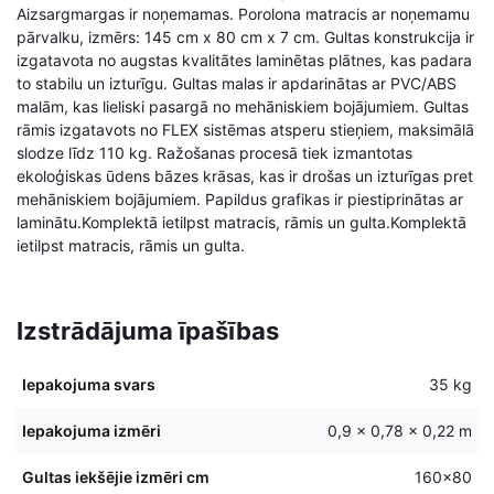
Aizsargmargas ir noņemamas. Porolona matracis ar noņemamu
pārvalku, izmērs: 145 cm x 80 cm x 7 cm. Gultas konstrukcija ir
izgatavota no augstas kvalitātes laminētas plātnes, kas padara
to stabilu un izturīgu. Gultas malas ir apdarinātas ar PVC/ABS
malām, kas lieliski pasargā no mehāniskiem bojājumiem. Gultas
rāmis izgatavots no FLEX sistēmas atsperu stieņiem, maksimālā
slodze līdz 110 kg. Ražošanas procesā tiek izmantotas
ekoloģiskas ūdens bāzes krāsas, kas ir drošas un izturīgas pret
mehāniskiem bojājumiem. Papildus grafikas ir piestiprinātas ar
laminātu.Komplektā ietilpst matracis, rāmis un gulta.Komplektā
ietilpst matracis, rāmis un gulta.
Izstrādājuma īpašības
Iepakojuma svars
35 kg
Iepakojuma izmēri
0,9 × 0,78 × 0,22 m
Gultas iekšējie izmēri cm
160×80