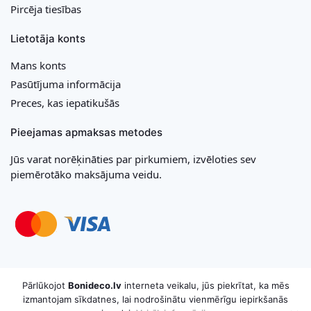
Pircēja tiesības
Lietotāja konts
Mans konts
Pasūtījuma informācija
Preces, kas iepatikušās
Pieejamas apmaksas metodes
Jūs varat norēķināties par pirkumiem, izvēloties sev
piemērotāko maksājuma veidu.
Copyright © 2026 MB „Bonideco“. Visas tiesības aizsargātas
Pārlūkojot
Bonideco.lv
interneta veikalu, jūs piekrītat, ka mēs
izmantojam sīkdatnes, lai nodrošinātu vienmērīgu iepirkšanās