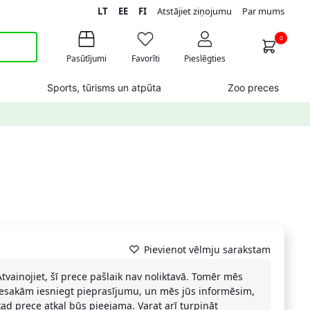
LT
EE
FI
Atstājiet ziņojumu
Par mums
0
Pasūtījumi
Favorīti
Pieslēgties
Sports, tūrisms un atpūta
Zoo preces
Pievienot vēlmju sarakstam
Atvainojiet, šī prece pašlaik nav noliktavā. Tomēr mēs
iesakām iesniegt pieprasījumu, un mēs jūs informēsim,
kad prece atkal būs pieejama. Varat arī turpināt