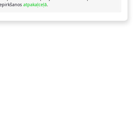
iepirkšanos
atpakaļceļā
.