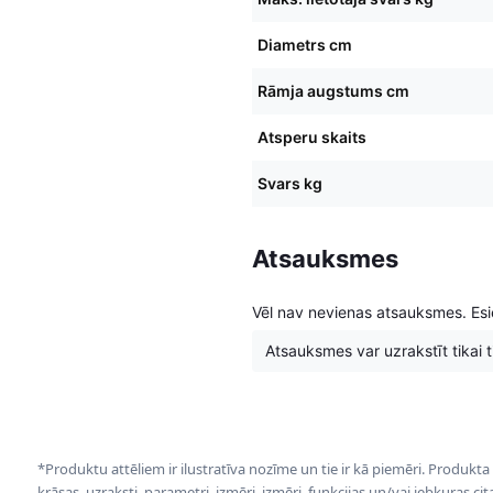
Diametrs cm
Rāmja augstums cm
Atsperu skaits
Svars kg
Atsauksmes
Vēl nav nevienas atsauksmes. Esie
Atsauksmes var uzrakstīt tikai tie
*Produktu attēliem ir ilustratīva nozīme un tie ir kā piemēri. Produkta
krāsas, uzraksti, parametri, izmēri, izmēri, funkcijas un/vai jebkuras ci