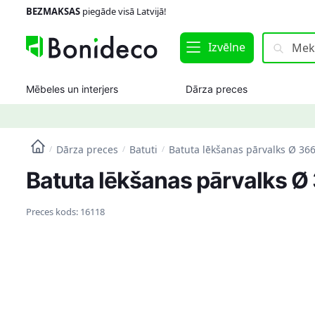
Skip
Skip
BEZMAKSAS
piegāde visā Latvijā!
to
to
navigation
content
Meklēt:
Meklēt
Izvēlne
Mēbeles un interjers
Dārza preces
Dārza preces
Batuti
Batuta lēkšanas pārvalks Ø 36
/
/
/
Batuta lēkšanas pārvalks Ø
Preces kods:
16118