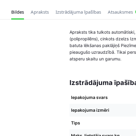
Bildes
Apraksts
Izstrādājuma īpašības
Atsauksmes
Apraksts tika tulkots automātiski
(polipropilēns), cinkots dzelzs 
batuta lēkšanas paklājiņš Piezīme
pieaugušo uzraudzībā. Tikai perso
atsperu skaitu un garumu.
Izstrādājuma īpašīb
Iepakojuma svars
Iepakojuma izmēri
Tips
Maks. lietotāja svars kg