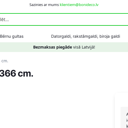
Sazinies ar mums
klientiem@bonideco.lv
Bērnu gultas
Datorgaldi, rakstāmgaldi, biroja galdi
Bezmaksas piegāde
visā Latvijā!
6 cm.
 366 cm.