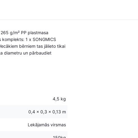
s: 265 g/m² PP plastmasa
des komplekts: 1 x SONGMICS
ecākiem bērniem tas jālieto tikai
uta diametru un pārbaudiet
4,5 kg
0,4 × 0,3 × 0,13 m
Lekājamās virsmas
150kg