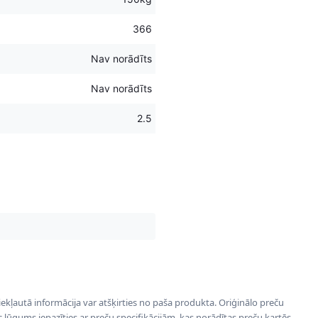
366
Nav norādīts
Nav norādīts
2.5
 iekļautā informācija var atšķirties no paša produkta. Oriģinālo preču
ēc lūgums iepazīties ar preču specifikācijām, kas norādītas preču kartēs.