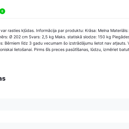
0
, var rasties kļūdas. Informācija par produktu: Krāsa: Melna Materiāl
Izmērs: Ø 202 cm Svars: 2,5 kg Maks. statiskā slodze: 150 kg Piegā
s: Bērniem līdz 3 gadu vecumam šo izstrādājumu lietot nav atļauts. V
niskai lietošanai. Pirms šīs preces pasūtīšanas, lūdzu, izmēriet bat
as