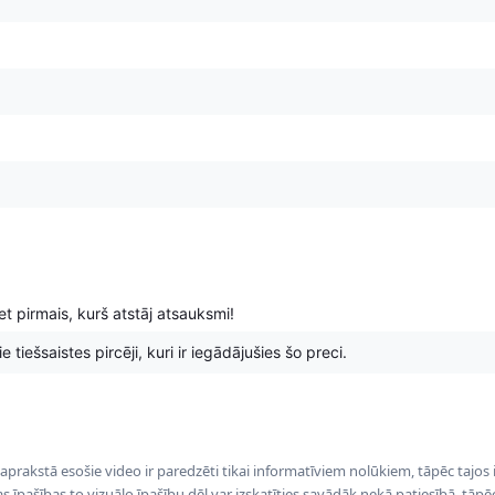
t pirmais, kurš atstāj atsauksmi!
 tiešsaistes pircēji, kuri ir iegādājušies šo preci.
 aprakstā esošie video ir paredzēti tikai informatīviem nolūkiem, tāpēc tajos
tas īpašības to vizuālo īpašību dēļ var izskatīties savādāk nekā patiesībā, tāp