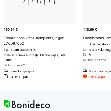
160,61
€
113,60
€
Ēdamistabas krēslu komplekts, 2 gab.
Ēdamistabas krēsl
LDC087C02
Tips:
Ēdamistabas Kr
Tips:
Ēdamistabas Krēsli
Materiāls:
Koka Augš
Samts
Materiāls:
Koka Augšdaļa, Metāla Kājas, Puta,
Samts
Dziļums cm:
62.5
Dziļums cm:
62.5
Bezmaksas piegāde!
Bezmaksas piegā
Palika:
5+ gab.
Palika:
2 gab.