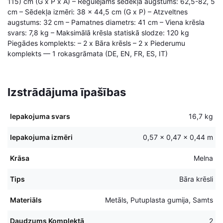
115) cm (G x P x A) – Regulējams sēdekļa augstums: 62,5-82, 5
cm – Sēdekļa izmēri: 38 x 44,5 cm (G x P) – Atzveltnes
augstums: 32 cm – Pamatnes diametrs: 41 cm – Viena krēsla
svars: 7,8 kg – Maksimālā krēsla statiskā slodze: 120 kg
Piegādes komplekts: – 2 x Bāra krēsls – 2 x Piederumu
komplekts — 1 rokasgrāmata (DE, EN, FR, ES, IT)
Izstrādājuma īpašības
Iepakojuma svars
16,7 kg
Iepakojuma izmēri
0,57 × 0,47 × 0,44 m
Krāsa
Melna
Tips
Bāra krēsli
Materiāls
Metāls, Putuplasta gumija, Samts
Daudzums Komplektā
2