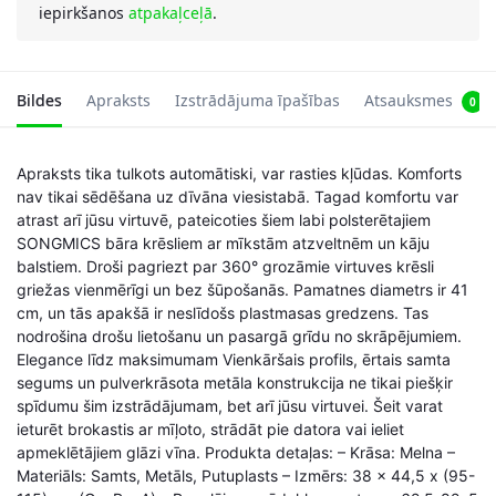
iepirkšanos
atpakaļceļā
.
Bildes
Apraksts
Izstrādājuma īpašības
Atsauksmes
0
Apraksts tika tulkots automātiski, var rasties kļūdas. Komforts
nav tikai sēdēšana uz dīvāna viesistabā. Tagad komfortu var
atrast arī jūsu virtuvē, pateicoties šiem labi polsterētajiem
SONGMICS bāra krēsliem ar mīkstām atzveltnēm un kāju
balstiem. Droši pagriezt par 360° grozāmie virtuves krēsli
griežas vienmērīgi un bez šūpošanās. Pamatnes diametrs ir 41
cm, un tās apakšā ir neslīdošs plastmasas gredzens. Tas
nodrošina drošu lietošanu un pasargā grīdu no skrāpējumiem.
Elegance līdz maksimumam Vienkāršais profils, ērtais samta
segums un pulverkrāsota metāla konstrukcija ne tikai piešķir
spīdumu šim izstrādājumam, bet arī jūsu virtuvei. Šeit varat
ieturēt brokastis ar mīļoto, strādāt pie datora vai ieliet
apmeklētājiem glāzi vīna. Produkta detaļas: – Krāsa: Melna –
Materiāls: Samts, Metāls, Putuplasts – Izmērs: 38 x 44,5 x (95-