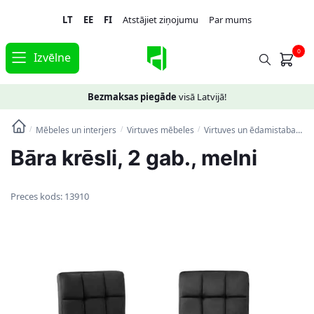
Skip
Skip
LT
EE
FI
Atstājiet ziņojumu
Par mums
to
to
navigation
content
0
Izvēlne
Bezmaksas piegāde
visā Latvijā!
Mēbeles un interjers
Virtuves mēbeles
Virtuves un ēdamistabas krēsli
/
/
/
Bāra krēsli, 2 gab., melni
Preces kods:
13910