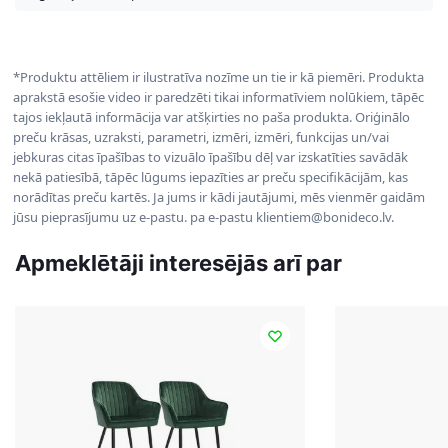
*Produktu attēliem ir ilustratīva nozīme un tie ir kā piemēri. Produkta
aprakstā esošie video ir paredzēti tikai informatīviem nolūkiem, tāpēc
tajos iekļautā informācija var atšķirties no paša produkta. Oriģinālo
preču krāsas, uzraksti, parametri, izmēri, izmēri, funkcijas un/vai
jebkuras citas īpašības to vizuālo īpašību dēļ var izskatīties savādāk
nekā patiesībā, tāpēc lūgums iepazīties ar preču specifikācijām, kas
norādītas preču kartēs. Ja jums ir kādi jautājumi, mēs vienmēr gaidām
jūsu pieprasījumu uz e-pastu. pa e-pastu klientiem@bonideco.lv.
Apmeklētāji interesējās arī par