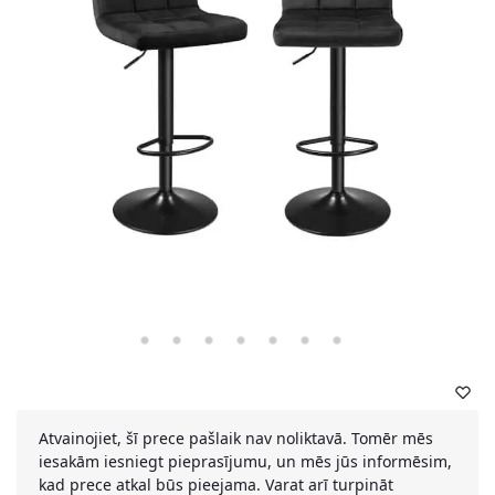
Atvainojiet, šī prece pašlaik nav noliktavā. Tomēr mēs
iesakām iesniegt pieprasījumu, un mēs jūs informēsim,
kad prece atkal būs pieejama. Varat arī turpināt