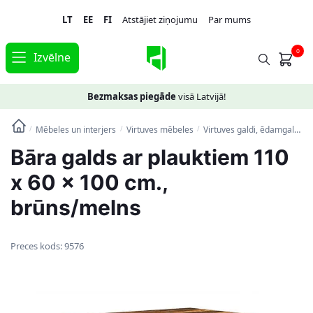
Skip
Skip
LT
EE
FI
Atstājiet ziņojumu
Par mums
to
to
navigation
content
0
Izvēlne
Bezmaksas piegāde
visā Latvijā!
Mēbeles un interjers
Virtuves mēbeles
Virtuves galdi, ēdamgaldi
/
/
/
Bāra galds ar plauktiem 110
x 60 x 100 cm.,
brūns/melns
Preces kods:
9576