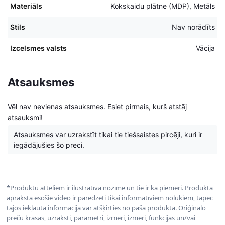
Materiāls
Kokskaidu plātne (MDP), Metāls
Stils
Nav norādīts
Izcelsmes valsts
Vācija
Atsauksmes
Vēl nav nevienas atsauksmes. Esiet pirmais, kurš atstāj
atsauksmi!
Atsauksmes var uzrakstīt tikai tie tiešsaistes pircēji, kuri ir
iegādājušies šo preci.
*Produktu attēliem ir ilustratīva nozīme un tie ir kā piemēri. Produkta
aprakstā esošie video ir paredzēti tikai informatīviem nolūkiem, tāpēc
tajos iekļautā informācija var atšķirties no paša produkta. Oriģinālo
preču krāsas, uzraksti, parametri, izmēri, izmēri, funkcijas un/vai