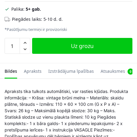
Palika:
5+ gab.
Piegādes laiks: 5-10 d. d.
*Pasūtījumu termiņi ir provizoriski
Bāra
Uz grozu
galds
ar
plauktiem
110
Bildes
Apraksts
Izstrādājuma īpašības
Atsauksmes
0
x
60
Apraksts tika tulkots automātiski, var rasties kļūdas. Produkta
x
informācija: – Krāsa: vintage brūni melna – Materiāls: skaidu
100
plātne, tērauds – Izmērs: 110 x 60 x 100 cm (G x P x A) –
cm.,
Svars: 26 kg – Maksimālā kopējā slodze: 30 kg – Maks.
brūns/melns
Statiskā slodze uz vienu plaukta līmeni: 10 kg Piegādes
daudzums
komplekts:- 1 x bāra galds- 1 x piederumu iepakojums- 2 x
pretslīpuma ierīces- 1 x instrukcija VASAGLE Piezīmes:-
Drošības apsvērumu dēļ bērniem ir aizliegts kāpt uz