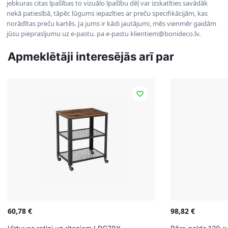
jebkuras citas īpašības to vizuālo īpašību dēļ var izskatīties savādāk
nekā patiesībā, tāpēc lūgums iepazīties ar preču specifikācijām, kas
norādītas preču kartēs. Ja jums ir kādi jautājumi, mēs vienmēr gaidām
jūsu pieprasījumu uz e-pastu. pa e-pastu klientiem@bonideco.lv.
Apmeklētāji interesējās arī par
60,78
€
98,82
€