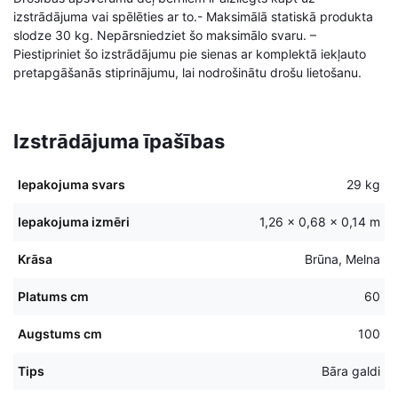
izstrādājuma vai spēlēties ar to.- Maksimālā statiskā produkta
slodze 30 kg. Nepārsniedziet šo maksimālo svaru. –
Piestipriniet šo izstrādājumu pie sienas ar komplektā iekļauto
pretapgāšanās stiprinājumu, lai nodrošinātu drošu lietošanu.
Izstrādājuma īpašības
Iepakojuma svars
29 kg
Iepakojuma izmēri
1,26 × 0,68 × 0,14 m
Krāsa
Brūna, Melna
Platums cm
60
Augstums cm
100
Tips
Bāra galdi