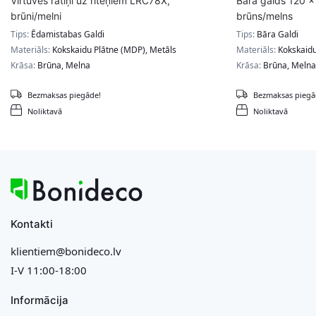
Virtuves ratiņi uz riteņiem LRC78X,
Bāra galds 120 x
brūni/melni
brūns/melns
Tips:
Ēdamistabas Galdi
Tips:
Bāra Galdi
Materiāls:
Kokskaidu Plātne (MDP), Metāls
Materiāls:
Kokskaidu
Krāsa:
Brūna, Melna
Krāsa:
Brūna, Melna
Bezmaksas piegāde!
Bezmaksas piegā
Noliktavā
Noliktavā
Kontakti
klientiem@bonideco.lv
I-V 11:00-18:00
Informācija