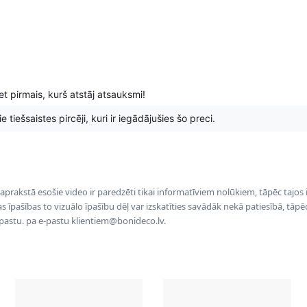
t pirmais, kurš atstāj atsauksmi!
 tiešsaistes pircēji, kuri ir iegādājušies šo preci.
 aprakstā esošie video ir paredzēti tikai informatīviem nolūkiem, tāpēc tajos
tas īpašības to vizuālo īpašību dēļ var izskatīties savādāk nekā patiesībā, tāp
-pastu. pa e-pastu klientiem@bonideco.lv.