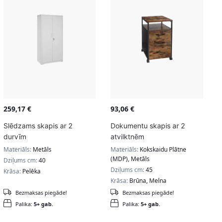
259,17
€
93,06
€
Slēdzams skapis ar 2
Dokumentu skapis ar 2
durvīm
atvilktnēm
Materiāls:
Metāls
Materiāls:
Kokskaidu Plātne
(MDP), Metāls
Dziļums cm:
40
Dziļums cm:
45
Krāsa:
Pelēka
Krāsa:
Brūna, Melna
Bezmaksas piegāde!
Bezmaksas piegāde!
Palika:
5+ gab.
Palika:
5+ gab.