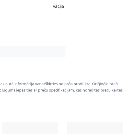
Vācija
 iekļautā informācija var atšķirties no paša produkta. Oriģinālo preču
ēc lūgums iepazīties ar preču specifikācijām, kas norādītas preču kartēs.