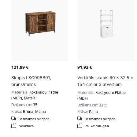
121,89
€
91,92
€
Skapis LSC098B01,
Vertikāls skapis 60 x 32,5 x
brūns/melns
154 cm ar 3 atvērtiem
nodalījumiem
Materiāls:
Kokskaidu Plātne
Materiāls:
Kokšķiedru Plātne
(MDP), Metāls
(MDF)
Dziļums cm:
35
Dziļums cm:
32.5
Krāsa:
Brūna, Melna
Krāsa:
Balta
Bezmaksas piegāde!
Bezmaksas piegāde!
Noliktavā
Palika:
10+ gab.