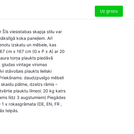
Uz grozu
 Šīs viesistabas skapja stilu var
mākslīgā koka paneļiem. Arī
vienotu izskatu un mēbele, kas
 167 cm x 167 cm (G x P x A) ar 20
šaura torņa plaukts piedāvā
z gludas vintage virsmas
i stāvošais plaukts lieliski
– Priekšnams: daudzpusīgo mēbeli
: skaidu plātne, dzelzs rāmis –
vērtie plauktu līmeņi: 20 kg katrs
lējams līdz 3 augstumiem) Piegādes
– 1 x rokasgrāmata (DE, EN, FR ,
ās telpās.