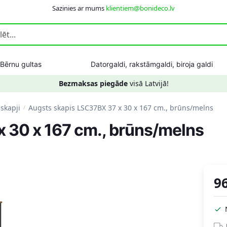
Sazinies ar mums
klientiem@bonideco.lv
Bērnu gultas
Datorgaldi, rakstāmgaldi, biroja galdi
Bezmaksas piegāde
visā Latvijā!
 skapji
Augsts skapis LSC37BX 37 x 30 x 167 cm., brūns/melns
/
 30 x 167 cm., brūns/melns
9