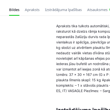
Bildes
Apraksts
Izstrādājuma īpašības
Atsauksmes
Apraksts tika tulkots automātiski,
raksturot kā dzelzs rāmja kompozī
neparastās žalūziju durvis rada īp
vienlaikus ir spēcīga, pievilcīga 
kg slodzi uz atvērtiem plauktu l
nedaudz vairāk vietas dīvāna stū
novietojiet arī kāpšanas efejas po
iederas jūsu bufetē un nodrošina
var izmantot arī ieejas zonā kā at
Izmērs: 37 x 30 x 167 cm (G x P x
plaukta līmenis skapī: 15 kg Apak
komplekts: – 1 x stāvošs plaukts 
ES, IT) VASAGLE Piezīmes: – Sargāj
Izstrādājuma īpašīb