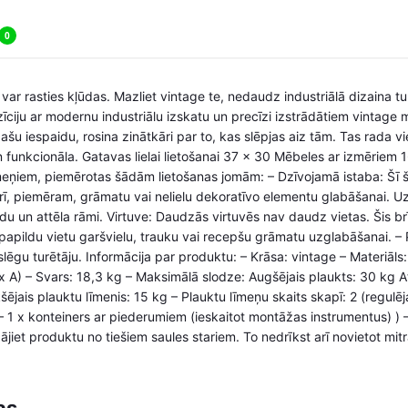
0
 var rasties kļūdas. Mazliet vintage te, nedaudz industriālā dizaina tur
ciju ar modernu industriālu izskatu un precīzi izstrādātiem vintage 
ašu iespaidu, rosina zinātkāri par to, kas slēpjas aiz tām. Tas rada 
un funkcionāla. Gatavas lielai lietošanai 37 x 30 Mēbeles ar izmēriem
īmeņiem, piemērotas šādām lietošanas jomām: – Dzīvojamā istaba: Šī 
rī, piemēram, grāmatu vai nelielu dekoratīvo elementu glabāšanai. U
du un attēla rāmi. Virtuve: Daudzās virtuvēs nav daudz vietas. Šis brīv
 papildu vietu garšvielu, trauku vai recepšu grāmatu uzglabāšanai. 
slēgu turētāju. Informācija par produktu: – Krāsa: vintage – Materiāls
 A) – Svars: 18,3 kg – Maksimālā slodze: Augšējais plaukts: 30 kg At
šējais plauktu līmenis: 15 kg – Plauktu līmeņu skaits skapī: 2 (regu
– 1 x konteiners ar piederumiem (ieskaitot montāžas instrumentus) ) 
iet produktu no tiešiem saules stariem. To nedrīkst arī novietot mitr
as