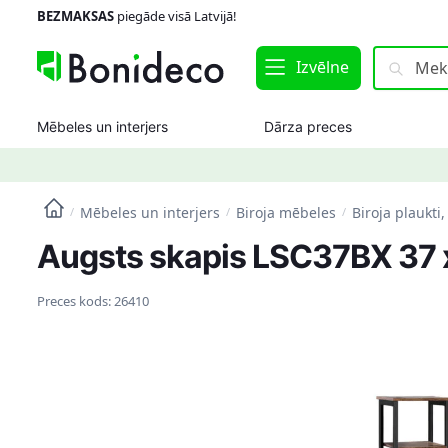
Skip
Skip
BEZMAKSAS
piegāde visā Latvijā!
to
to
navigation
content
Meklēt:
Meklēt
Izvēlne
Mēbeles un interjers
Dārza preces
Mēbeles un interjers
Biroja mēbeles
Biroja plaukti,
/
/
/
Augsts skapis LSC37BX 37 x
Preces kods:
26410