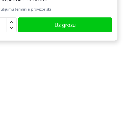
ūtījumu termiņi ir provizoriski
sts
Uz grozu
pis
37BX
,
ns/melns
dzums