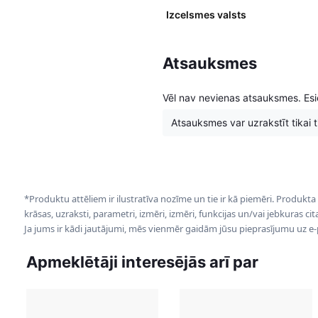
Izcelsmes valsts
Atsauksmes
Vēl nav nevienas atsauksmes. Esie
Atsauksmes var uzrakstīt tikai tie
*Produktu attēliem ir ilustratīva nozīme un tie ir kā piemēri. Produkta
krāsas, uzraksti, parametri, izmēri, izmēri, funkcijas un/vai jebkuras ci
Ja jums ir kādi jautājumi, mēs vienmēr gaidām jūsu pieprasījumu uz e
Apmeklētāji interesējās arī par