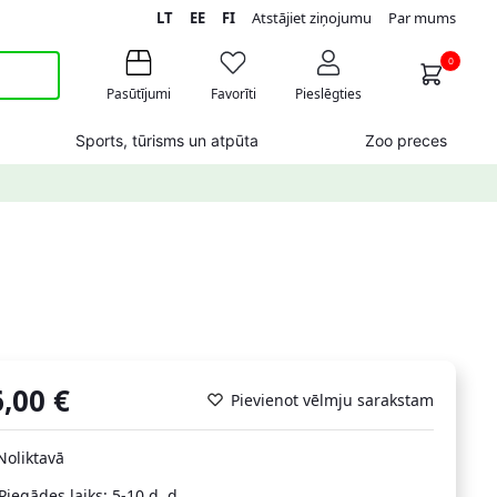
LT
EE
FI
Atstājiet ziņojumu
Par mums
0
Pasūtījumi
Favorīti
Pieslēgties
Sports, tūrisms un atpūta
Zoo preces
6,00
€
Pievienot vēlmju sarakstam
Noliktavā
Piegādes laiks: 5-10 d. d.