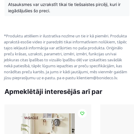
Atsauksmes var uzrakstīt tikai tie tiešsaistes pircēji, kuri ir
iegādājušies šo preci.
*Produktu attēliem ir ilustratīva nozīme un tie ir kā piemēri. Produkta
aprakstā esošie video ir paredzēti tikai informatīviem nolūkiem, tāpēc
tajos iekļautā informācija var atšķirties no paša produkta. Oriģinālo
preču krāsas, uzraksti, parametri, izmēri, izmēri, funkcijas un/vai
jebkuras citas īpašības to vizuālo īpašību dēļ var izskatīties savādāk
nekā patiesībā, tāpēc lūgums iepazīties ar preču specifikācijām, kas
norādītas preču kartēs. Ja jums ir kādi jautājumi, mēs vienmēr gaidām
jūsu pieprasījumu uz e-pastu. pa e-pastu klientiem@bonideco.lv.
Apmeklētāji interesējās arī par