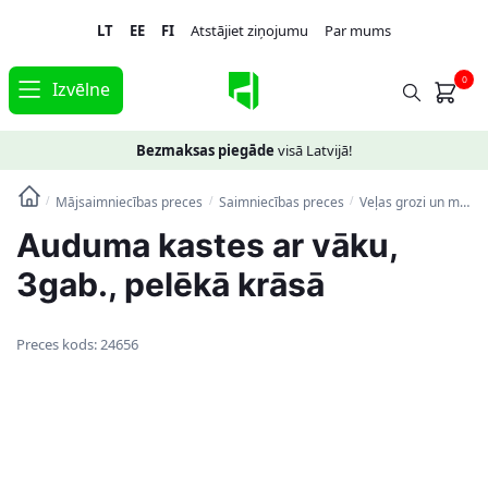
Skip
Skip
LT
EE
FI
Atstājiet ziņojumu
Par mums
to
to
navigation
content
0
Izvēlne
Bezmaksas piegāde
visā Latvijā!
Mājsaimniecības preces
Saimniecības preces
Veļas grozi un mantu uzglabāšanas kastes
/
/
/
Auduma kastes ar vāku,
3gab., pelēkā krāsā
Preces kods:
24656