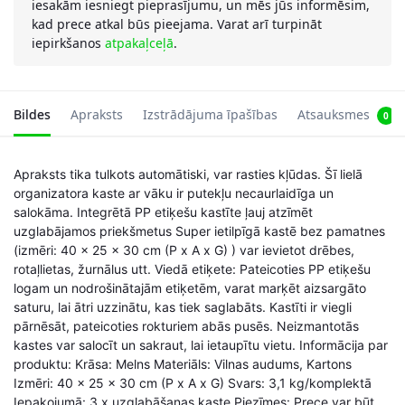
iesakām iesniegt pieprasījumu, un mēs jūs informēsim,
kad prece atkal būs pieejama. Varat arī turpināt
iepirkšanos
atpakaļceļā
.
Bildes
Apraksts
Izstrādājuma īpašības
Atsauksmes
0
Apraksts tika tulkots automātiski, var rasties kļūdas. Šī lielā
organizatora kaste ar vāku ir putekļu necaurlaidīga un
salokāma. Integrētā PP etiķešu kastīte ļauj atzīmēt
uzglabājamos priekšmetus Super ietilpīgā kastē bez pamatnes
(izmēri: 40 x 25 x 30 cm (P x A x G) ) var ievietot drēbes,
rotaļlietas, žurnālus utt. Viedā etiķete: Pateicoties PP etiķešu
logam un nodrošinātajām etiķetēm, varat marķēt aizsargāto
saturu, lai ātri uzzinātu, kas tiek saglabāts. Kastīti ir viegli
pārnēsāt, pateicoties rokturiem abās pusēs. Neizmantotās
kastes var salocīt un sakraut, lai ietaupītu vietu. Informācija par
produktu: Krāsa: Melns Materiāls: Vilnas audums, Kartons
Izmēri: 40 x 25 x 30 cm (P x A x G) Svars: 3,1 kg/komplektā
Iepakojumā: 3 x uzglabāšanas kaste Piezīmes: Prece var būt