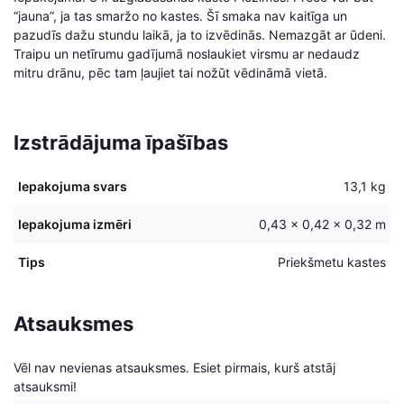
“jauna”, ja tas smaržo no kastes. Šī smaka nav kaitīga un
pazudīs dažu stundu laikā, ja to izvēdinās. Nemazgāt ar ūdeni.
Traipu un netīrumu gadījumā noslaukiet virsmu ar nedaudz
mitru drānu, pēc tam ļaujiet tai nožūt vēdināmā vietā.
Izstrādājuma īpašības
Iepakojuma svars
13,1 kg
Iepakojuma izmēri
0,43 × 0,42 × 0,32 m
Tips
Priekšmetu kastes
Atsauksmes
Vēl nav nevienas atsauksmes. Esiet pirmais, kurš atstāj
atsauksmi!