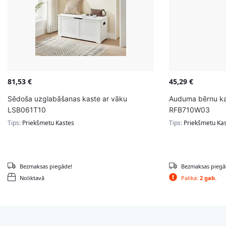
81,53
€
45,29
€
Sēdoša uzglabāšanas kaste ar vāku
Auduma bērnu ka
LSB061T10
RFB710W03
Tips:
Priekšmetu Kastes
Tips:
Priekšmetu Ka
Bezmaksas piegāde!
Bezmaksas piegā
Noliktavā
Palika:
2 gab.