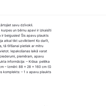
rtojiet savu dzīvokli.
urpes un bērnu apavi ir izkaisīti
a ir beigusies! Šis apavu plaukts
 atkal tikt uzvilktiem! Ko darīt,
tā tīrīšanai pietiek ar mitru
vietot. Iepakošanas laikā varat
vu piederumi, piemēram, apavu
ukta informācija: – Krāsa: pelēka
 cm – Izmēri: 88 x 28 x 160 cm (G
es komplekts: – 1 x apavu plaukts