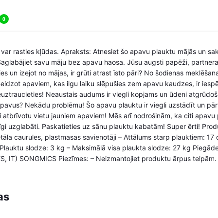
0
 var rasties kļūdas. Apraksts: Atnesiet šo apavu plauktu mājās un sakā
glabājiet savu māju bez apavu haosa. Jūsu augsti papēži, partnera k
es un izejot no mājas, ir grūti atrast īsto pāri? No šodienas meklēšan
idzot apaviem, kas ilgu laiku slēpušies zem apavu kaudzes, ir iespēja
euztraucieties! Neaustais audums ir viegli kopjams un ūdeni atgrūdošs, 
apavus? Nekādu problēmu! Šo apavu plauktu ir viegli uzstādīt un pār
lai atbrīvotu vietu jauniem apaviem! Mēs arī nodrošinām, ka citi apa
īgi uzglabāti. Paskatieties uz sānu plauktu kabatām! Super ērti! Prod
etāla caurules, plastmasas savienotāji – Attālums starp plauktiem: 17
. Plauktu slodze: 3 kg – Maksimālā visa plaukta slodze: 27 kg Piegād
ES, IT) SONGMICS Piezīmes: – Neizmantojiet produktu ārpus telpām.
as