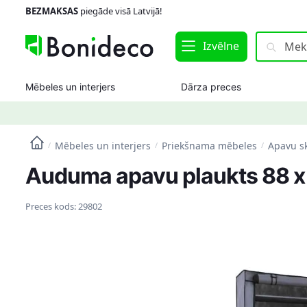
Skip
Skip
BEZMAKSAS
piegāde visā Latvijā!
to
to
navigation
content
Meklēt:
Meklēt
Izvēlne
Mēbeles un interjers
Dārza preces
Mēbeles un interjers
Priekšnama mēbeles
Apavu sk
/
/
/
Auduma apavu plaukts 88 x 
Preces kods:
29802