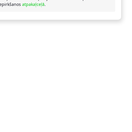
iepirkšanos
atpakaļceļā
.