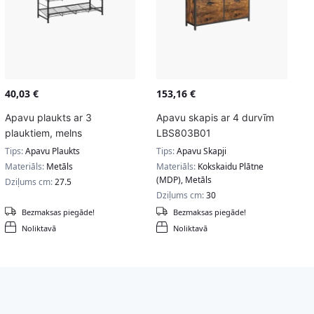
40,03
€
153,16
€
Apavu plaukts ar 3
Apavu skapis ar 4 durvīm
plauktiem, melns
LBS803B01
Tips:
Apavu Plaukts
Tips:
Apavu Skapji
Materiāls:
Metāls
Materiāls:
Kokskaidu Plātne
(MDP), Metāls
Dziļums cm:
27.5
Dziļums cm:
30
Bezmaksas piegāde!
Bezmaksas piegāde!
Noliktavā
Noliktavā