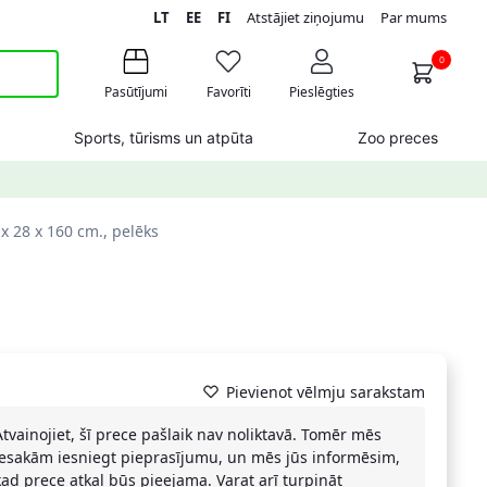
LT
EE
FI
Atstājiet ziņojumu
Par mums
0
Pasūtījumi
Favorīti
Pieslēgties
Sports, tūrisms un atpūta
Zoo preces
 28 x 160 cm., pelēks
Pievienot vēlmju sarakstam
Atvainojiet, šī prece pašlaik nav noliktavā. Tomēr mēs
iesakām iesniegt pieprasījumu, un mēs jūs informēsim,
kad prece atkal būs pieejama. Varat arī turpināt