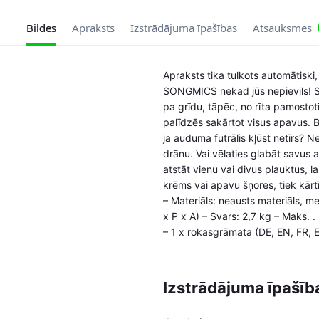
Bildes
Apraksts
Izstrādājuma īpašības
Atsauksmes
Apraksts tika tulkots automātiski,
SONGMICS nekad jūs nepievils! Sa
pa grīdu, tāpēc, no rīta pamostoti
palīdzēs sakārtot visus apavus. Be
ja auduma futrālis kļūst netīrs? N
drānu. Vai vēlaties glabāt savus 
atstāt vienu vai divus plauktus, 
krēms vai apavu šņores, tiek kārt
– Materiāls: neausts materiāls, m
x P x A) – Svars: 2,7 kg – Maks. 
– 1 x rokasgrāmata (DE, EN, FR, 
Izstrādājuma īpašīb