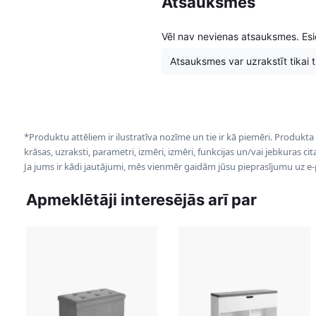
Atsauksmes
Vēl nav nevienas atsauksmes. Esie
Atsauksmes var uzrakstīt tikai tie
*Produktu attēliem ir ilustratīva nozīme un tie ir kā piemēri. Produkta
krāsas, uzraksti, parametri, izmēri, izmēri, funkcijas un/vai jebkuras ci
Ja jums ir kādi jautājumi, mēs vienmēr gaidām jūsu pieprasījumu uz e
Apmeklētāji interesējās arī par