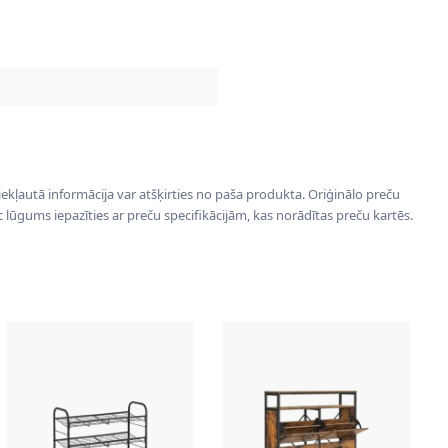
 iekļautā informācija var atšķirties no paša produkta. Oriģinālo preču
ēc lūgums iepazīties ar preču specifikācijām, kas norādītas preču kartēs.