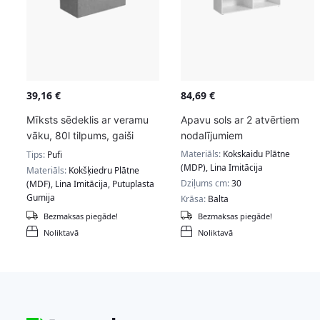
39,16
€
84,69
€
Mīksts sēdeklis ar veramu
Apavu sols ar 2 atvērtiem
vāku, 80l tilpums, gaiši
nodalījumiem
pelēkā krāsā
Materiāls:
Kokskaidu Plātne
Tips:
Pufi
(MDP), Lina Imitācija
Materiāls:
Kokšķiedru Plātne
Dziļums cm:
30
(MDF), Lina Imitācija, Putuplasta
Gumija
Krāsa:
Balta
Dziļums cm:
38
Bezmaksas piegāde!
Bezmaksas piegāde!
Noliktavā
Noliktavā