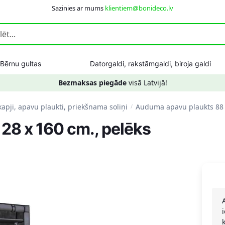
Sazinies ar mums
klientiem@bonideco.lv
Bērnu gultas
Datorgaldi, rakstāmgaldi, biroja galdi
Bezmaksas piegāde
visā Latvijā!
apji, apavu plaukti, priekšnama soliņi
Auduma apavu plaukts 88 x
/
28 x 160 cm., pelēks