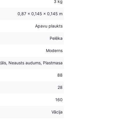
3 kg
0,87 × 0,145 × 0,145 m
Apavu plaukts
Pelēka
Moderns
āls, Neausts audums, Plastmasa
88
28
160
Vācija