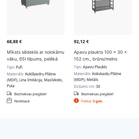
68,88
€
92,12
€
Mīksts sēdeklis ar nolokāmu
Apavu plaukts 100 x 30 x
vāku, 65l tilpums, pelēkā
152 cm., brūns/melns
krāsā
Tips:
Apavu Plaukts
Tips:
Pufi
Materiāls:
Kokskaidu Plātne
Materiāls:
Kokšķiedru Plātne
(MDP), Metāls
(MDF), Lina Imitācija, Masīvkoks,
Puta
Dziļums cm:
30
Dziļums cm:
38
Bezmaksas piegāde!
Bezmaksas piegāde!
Noliktavā
Palika:
3 gab.