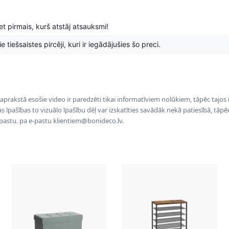
t pirmais, kurš atstāj atsauksmi!
 tiešsaistes pircēji, kuri ir iegādājušies šo preci.
 aprakstā esošie video ir paredzēti tikai informatīviem nolūkiem, tāpēc tajos
tas īpašības to vizuālo īpašību dēļ var izskatīties savādāk nekā patiesībā, tāp
-pastu. pa e-pastu klientiem@bonideco.lv.