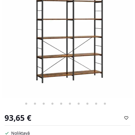
93,65
€
Noliktavā