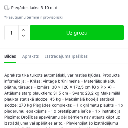
Piegādes laiks: 5-10 d. d.
*Pasūtījumu termiņi ir provizoriski
Atvērts
Uz grozu
plaukts,
melns/dabisks
daudzums
Bildes
Apraksts
Izstrādājuma īpašības
Apraksts tika tulkots automātiski, var rasties kļūdas. Produkta
informācija: – Krāsa: vintage brūni melna – Materiāls: skaidu
plātne, tērauds – Izmērs: 30 x 120 x 172,5 cm (G x P x A) –
Attālums starp plauktiem: 31,5 cm – Svars: 28,2 kg Maksimālā
plaukta statiskā slodze: 45 kg – Maksimālā kopējā statiskā
slodze: 270 kg Piegādes komplekts: – 1 x grāmatu plaukts – 1 x
piederumu iepakojums – 1 x pretslīpuma ierīce – 1 x instrukcija
Piezīme: Drošības apsvērumu dēļ bērniem nav atļauts kāpt uz
izstrādājuma vai spēlēties ar to.- Pievienojiet šo izstrādājumu