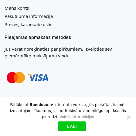
Mans konts
Pasūtījuma informācija
Preces, kas iepatikušās
Pieejamas apmaksas metodes
Jūs varat norēķināties par pirkumiem, izvēloties sev
piemērotāko maksājuma veidu.
Copyright © 2026 MB „Bonideco“. Visas tiesības aizsargātas
Pārlūkojot
Bonideco.lv
interneta veikalu, jūs piekrītat, ka mēs
izmantojam sīkdatnes, lai nodrošinātu vienmērīgu iepirkšanās
pieredzi.
Vairāk informācijas
LABI
Uz grozu