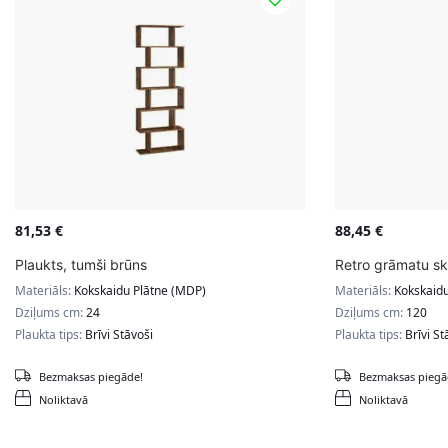
81,53
€
88,45
€
Plaukts, tumši brūns
Retro grāmatu sk
Materiāls:
Kokskaidu Plātne (MDP)
Materiāls:
Kokskaidu
Dziļums cm:
24
Dziļums cm:
120
Plaukta tips:
Brīvi Stāvoši
Plaukta tips:
Brīvi St
Bezmaksas piegāde!
Bezmaksas piegā
Noliktavā
Noliktavā