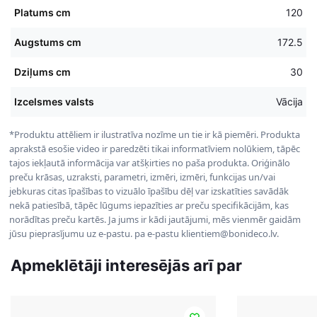
Platums cm
120
Augstums cm
172.5
Dziļums cm
30
Izcelsmes valsts
Vācija
*Produktu attēliem ir ilustratīva nozīme un tie ir kā piemēri. Produkta
aprakstā esošie video ir paredzēti tikai informatīviem nolūkiem, tāpēc
tajos iekļautā informācija var atšķirties no paša produkta. Oriģinālo
preču krāsas, uzraksti, parametri, izmēri, izmēri, funkcijas un/vai
jebkuras citas īpašības to vizuālo īpašību dēļ var izskatīties savādāk
nekā patiesībā, tāpēc lūgums iepazīties ar preču specifikācijām, kas
norādītas preču kartēs. Ja jums ir kādi jautājumi, mēs vienmēr gaidām
jūsu pieprasījumu uz e-pastu. pa e-pastu klientiem@bonideco.lv.
Apmeklētāji interesējās arī par