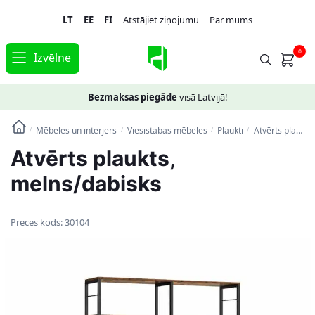
Skip
Skip
LT
EE
FI
Atstājiet ziņojumu
Par mums
to
to
navigation
content
0
Izvēlne
Bezmaksas piegāde
visā Latvijā!
Mēbeles un interjers
Viesistabas mēbeles
Plaukti
Atvērts plaukts, melns/dabisks
/
/
/
/
Atvērts plaukts,
melns/dabisks
Preces kods:
30104