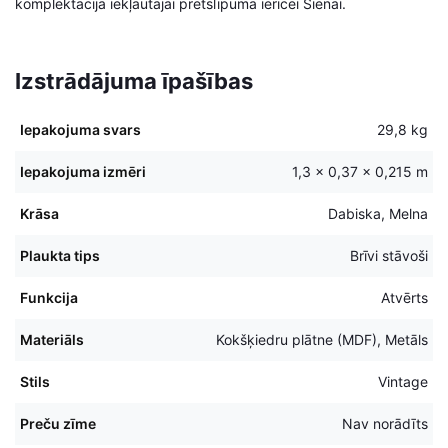
komplektācijā iekļautajai pretslīpuma ierīcei Sienai.
Izstrādājuma īpašības
Iepakojuma svars
29,8 kg
Iepakojuma izmēri
1,3 × 0,37 × 0,215 m
Krāsa
Dabiska, Melna
Plaukta tips
Brīvi stāvoši
Funkcija
Atvērts
Materiāls
Kokšķiedru plātne (MDF), Metāls
Stils
Vintage
Preču zīme
Nav norādīts