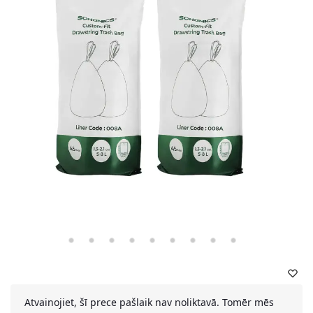
Atvainojiet, šī prece pašlaik nav noliktavā. Tomēr mēs