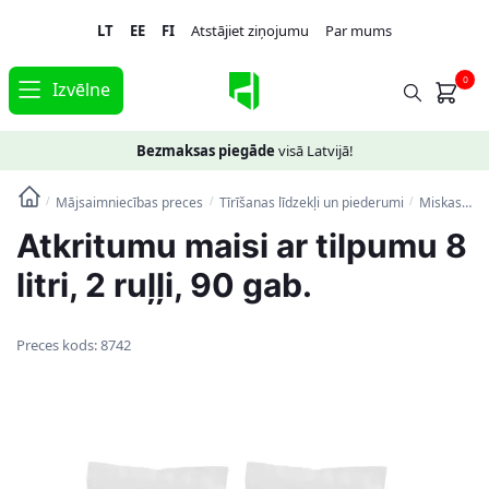
Skip
Skip
LT
EE
FI
Atstājiet ziņojumu
Par mums
to
to
navigation
content
0
Izvēlne
Bezmaksas piegāde
visā Latvijā!
Mājsaimniecības preces
Tīrīšanas līdzekļi un piederumi
Miskastes maisi
/
/
/
Atkritumu maisi ar tilpumu 8
litri, 2 ruļļi, 90 gab.
Preces kods:
8742