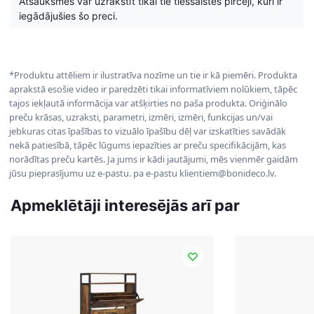
Atsauksmes var uzrakstīt tikai tie tiešsaistes pircēji, kuri ir
iegādājušies šo preci.
*Produktu attēliem ir ilustratīva nozīme un tie ir kā piemēri. Produkta
aprakstā esošie video ir paredzēti tikai informatīviem nolūkiem, tāpēc
tajos iekļautā informācija var atšķirties no paša produkta. Oriģinālo
preču krāsas, uzraksti, parametri, izmēri, izmēri, funkcijas un/vai
jebkuras citas īpašības to vizuālo īpašību dēļ var izskatīties savādāk
nekā patiesībā, tāpēc lūgums iepazīties ar preču specifikācijām, kas
norādītas preču kartēs. Ja jums ir kādi jautājumi, mēs vienmēr gaidām
jūsu pieprasījumu uz e-pastu. pa e-pastu klientiem@bonideco.lv.
Apmeklētāji interesējās arī par