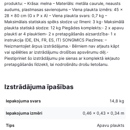
produktu: – Krāsa: melna – Materiāls: metāla caurule, neausts
audums, plastmasas savienojums – Viena plaukta izmērs: 45 x
28 x 80 cm (G x P x A) – Viena plaukta svars: 0,7 kg –
Maksimālais statiskais spēks slodze uz līmeni: 3 kg- Maksimālā
plaukta statiskā slodze: 12 kg Piegādes komplekts:- 2 x apavu
plaukti ar 4 plauktiem- 2 x pretapgāšanās aizsardzība- 1 x
instrukcija (DE, EN, FR, ES, IT) SONGMICS Piezīmes: –
Neizmantojiet ārpus izstrādājuma.- Bērniem nav atļauts kāpt
vai spēlēties ar izstrādājumu drošības apsvērumu dēļ.-
Piestipriniet šo izstrādājumu pie sienas ar komplektā iekļauto
pretapgāšanās līdzekli, lai nodrošinātu drošu lietošanu.
Izstrādājuma īpašības
Iepakojuma svars
14,8 kg
Iepakojuma izmēri
0,46 × 0,43 × 0,34 m
Tips
Apavu plaukts