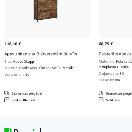
118,10
€
68,79
€
Apavu skapis ar 3 atveramām durvīm
Polsterēts apavu 
Tips:
Apavu Skapji
Materiāls:
Kokskaidu
Putuplasta Gumija
Materiāls:
Kokskaidu Plātne (MDP), Metāls
Dziļums cm:
30
Dziļums cm:
30
Krāsa:
Brūna
Bezmaksas piegāde!
Bezmaksas piegā
Palika:
10+ gab.
Noliktavā