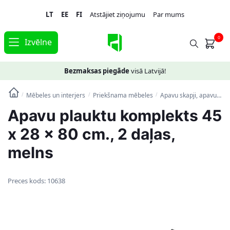
Skip
Skip
LT
EE
FI
Atstājiet ziņojumu
Par mums
to
to
navigation
content
0
Izvēlne
Bezmaksas piegāde
visā Latvijā!
Mēbeles un interjers
Priekšnama mēbeles
Apavu skapji, apavu plaukti, priekšnama soliņi
/
/
/
Apavu plauktu komplekts 45
x 28 x 80 cm., 2 daļas,
melns
Preces kods:
10638