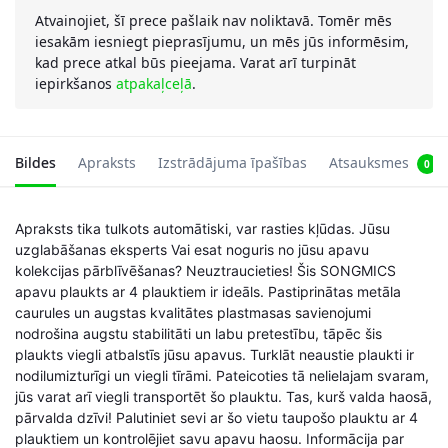
Atvainojiet, šī prece pašlaik nav noliktavā. Tomēr mēs
iesakām iesniegt pieprasījumu, un mēs jūs informēsim,
kad prece atkal būs pieejama. Varat arī turpināt
iepirkšanos
atpakaļceļā
.
Bildes
Apraksts
Izstrādājuma īpašības
Atsauksmes
0
Apraksts tika tulkots automātiski, var rasties kļūdas. Jūsu
uzglabāšanas eksperts Vai esat noguris no jūsu apavu
kolekcijas pārblīvēšanas? Neuztraucieties! Šis SONGMICS
apavu plaukts ar 4 plauktiem ir ideāls. Pastiprinātas metāla
caurules un augstas kvalitātes plastmasas savienojumi
nodrošina augstu stabilitāti un labu pretestību, tāpēc šis
plaukts viegli atbalstīs jūsu apavus. Turklāt neaustie plaukti ir
nodilumizturīgi un viegli tīrāmi. Pateicoties tā nelielajam svaram,
jūs varat arī viegli transportēt šo plauktu. Tas, kurš valda haosā,
pārvalda dzīvi! Palutiniet sevi ar šo vietu taupošo plauktu ar 4
plauktiem un kontrolējiet savu apavu haosu. Informācija par