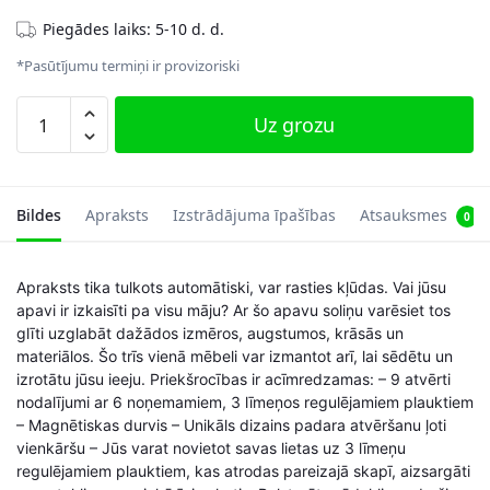
Piegādes laiks: 5-10 d. d.
*Pasūtījumu termiņi ir provizoriski
Apavu
Uz grozu
plaukts
ar
9
atvērtiem
Bildes
Apraksts
Izstrādājuma īpašības
Atsauksmes
0
nodalījumiem
daudzums
Apraksts tika tulkots automātiski, var rasties kļūdas. Vai jūsu
apavi ir izkaisīti pa visu māju? Ar šo apavu soliņu varēsiet tos
glīti uzglabāt dažādos izmēros, augstumos, krāsās un
materiālos. Šo trīs vienā mēbeli var izmantot arī, lai sēdētu un
izrotātu jūsu ieeju. Priekšrocības ir acīmredzamas: – 9 atvērti
nodalījumi ar 6 noņemamiem, 3 līmeņos regulējamiem plauktiem
– Magnētiskas durvis – Unikāls dizains padara atvēršanu ļoti
vienkāršu – Jūs varat novietot savas lietas uz 3 līmeņu
regulējamiem plauktiem, kas atrodas pareizajā skapī, aizsargāti