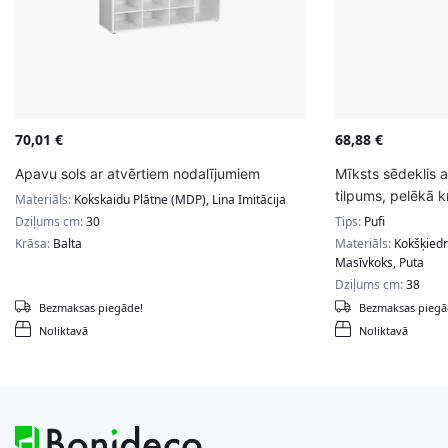
70,01
€
68,88
€
Apavu sols ar atvērtiem nodalījumiem
Mīksts sēdeklis 
tilpums, pelēkā k
Materiāls:
Kokskaidu Plātne (MDP), Lina Imitācija
Dziļums cm:
30
Tips:
Pufi
Krāsa:
Balta
Materiāls:
Kokšķiedr
Masīvkoks, Puta
Dziļums cm:
38
Bezmaksas piegāde!
Bezmaksas piegā
Noliktavā
Noliktavā