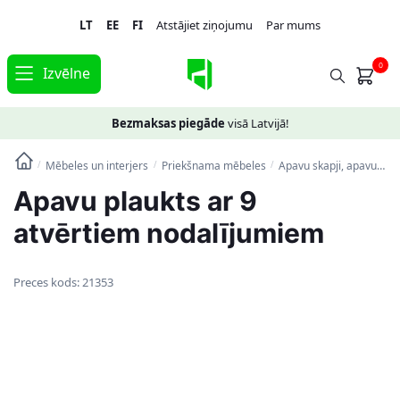
Skip
Skip
LT
EE
FI
Atstājiet ziņojumu
Par mums
to
to
navigation
content
0
Izvēlne
Bezmaksas piegāde
visā Latvijā!
Mēbeles un interjers
Priekšnama mēbeles
Apavu skapji, apavu plaukti, priekšnama soliņi
/
/
/
Apavu plaukts ar 9
atvērtiem nodalījumiem
Preces kods:
21353