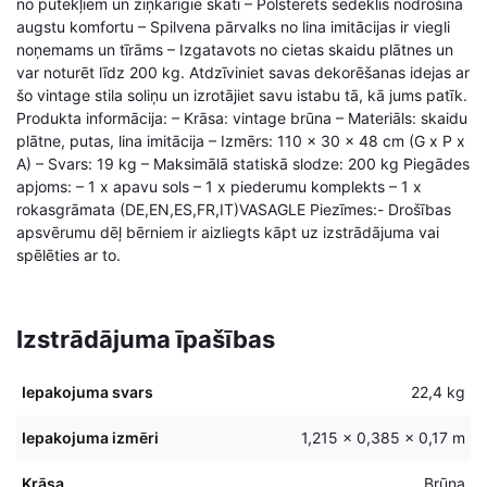
no putekļiem un ziņkārīgie skati – Polsterēts sēdeklis nodrošina
augstu komfortu – Spilvena pārvalks no lina imitācijas ir viegli
noņemams un tīrāms – Izgatavots no cietas skaidu plātnes un
var noturēt līdz 200 kg. Atdzīviniet savas dekorēšanas idejas ar
šo vintage stila soliņu un izrotājiet savu istabu tā, kā jums patīk.
Produkta informācija: – Krāsa: vintage brūna – Materiāls: skaidu
plātne, putas, lina imitācija – Izmērs: 110 x 30 x 48 cm (G x P x
A) – Svars: 19 kg – Maksimālā statiskā slodze: 200 kg Piegādes
apjoms: – 1 x apavu sols – 1 x piederumu komplekts – 1 x
rokasgrāmata (DE,EN,ES,FR,IT)VASAGLE Piezīmes:- Drošības
apsvērumu dēļ bērniem ir aizliegts kāpt uz izstrādājuma vai
spēlēties ar to.
Izstrādājuma īpašības
Iepakojuma svars
22,4 kg
Iepakojuma izmēri
1,215 × 0,385 × 0,17 m
Krāsa
Brūna