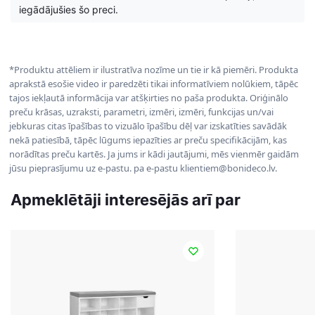
iegādājušies šo preci.
*Produktu attēliem ir ilustratīva nozīme un tie ir kā piemēri. Produkta
aprakstā esošie video ir paredzēti tikai informatīviem nolūkiem, tāpēc
tajos iekļautā informācija var atšķirties no paša produkta. Oriģinālo
preču krāsas, uzraksti, parametri, izmēri, izmēri, funkcijas un/vai
jebkuras citas īpašības to vizuālo īpašību dēļ var izskatīties savādāk
nekā patiesībā, tāpēc lūgums iepazīties ar preču specifikācijām, kas
norādītas preču kartēs. Ja jums ir kādi jautājumi, mēs vienmēr gaidām
jūsu pieprasījumu uz e-pastu. pa e-pastu klientiem@bonideco.lv.
Apmeklētāji interesējās arī par