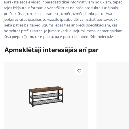
aprakstā esošie video ir paredzēti tikai informatīviem nolūkiem, tāpēc
tajos iekļautā informācija var atšķirties no paša produkta. Oriģinālo
preču krāsas, uzraksti, parametri, izmēri, izmēri, funkcijas un/vai
jebkuras citas īpašības to vizuālo īpašību dēļ var izskatīties savādāk
nekā patiesībā, tāpēc lūgums iepazīties ar preču specifikācijām, kas
norādītas preču kartēs. Ja jums ir kādi jautājumi, mēs vienmēr gaidām
jūsu pieprasījumu uz e-pastu. pa e-pastu klientiem@bonideco.lv.
Apmeklētāji interesējās arī par