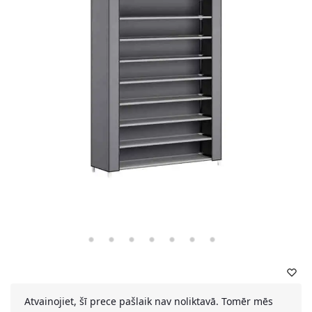
Atvainojiet, šī prece pašlaik nav noliktavā. Tomēr mēs