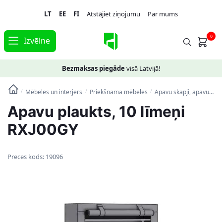
Skip
Skip
LT
EE
FI
Atstājiet ziņojumu
Par mums
to
to
navigation
content
0
Izvēlne
Bezmaksas piegāde
visā Latvijā!
Mēbeles un interjers
Priekšnama mēbeles
Apavu skapji, apavu plaukti, priekšnama soliņi
/
/
/
Apavu plaukts, 10 līmeņi
RXJ00GY
Preces kods:
19096