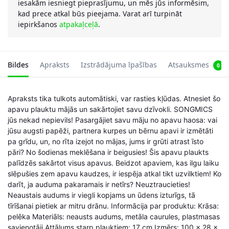
iesakām iesniegt pieprasījumu, un mēs jūs informēsim,
kad prece atkal būs pieejama. Varat arī turpināt
iepirkšanos
atpakaļceļā
.
Bildes
Apraksts
Izstrādājuma īpašības
Atsauksmes
0
Apraksts tika tulkots automātiski, var rasties kļūdas. Atnesiet šo
apavu plauktu mājās un sakārtojiet savu dzīvokli. SONGMICS
jūs nekad nepievils! Pasargājiet savu māju no apavu haosa: vai
jūsu augsti papēži, partnera kurpes un bērnu apavi ir izmētāti
pa grīdu, un, no rīta izejot no mājas, jums ir grūti atrast īsto
pāri? No šodienas meklēšana ir beigusies! Šis apavu plaukts
palīdzēs sakārtot visus apavus. Beidzot apaviem, kas ilgu laiku
slēpušies zem apavu kaudzes, ir iespēja atkal tikt uzvilktiem! Ko
darīt, ja auduma pakaramais ir netīrs? Neuztraucieties!
Neaustais audums ir viegli kopjams un ūdens izturīgs, tā
tīrīšanai pietiek ar mitru drānu. Informācija par produktu: Krāsa:
pelēka Materiāls: neausts audums, metāla caurules, plastmasas
savienotāji Attālums starp plauktiem: 17 cm Izmērs: 100 x 28 x