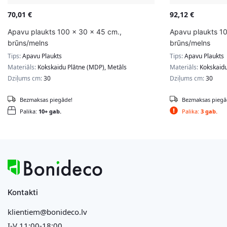
70,01
€
92,12
€
Apavu plaukts 100 x 30 x 45 cm.,
Apavu plaukts 10
brūns/melns
brūns/melns
Tips:
Apavu Plaukts
Tips:
Apavu Plaukts
Materiāls:
Kokskaidu Plātne (MDP), Metāls
Materiāls:
Kokskaidu
Dziļums cm:
30
Dziļums cm:
30
Bezmaksas piegāde!
Bezmaksas piegā
Palika:
10+ gab.
Palika:
3 gab.
Kontakti
klientiem@bonideco.lv
I-V 11:00-18:00