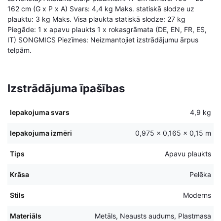
162 cm (G x P x A) Svars: 4,4 kg Maks. statiskā slodze uz
plauktu: 3 kg Maks. Visa plaukta statiskā slodze: 27 kg
Piegāde: 1 x apavu plaukts 1 x rokasgrāmata (DE, EN, FR, ES,
IT) SONGMICS Piezīmes: Neizmantojiet izstrādājumu ārpus
telpām.
Izstrādājuma īpašības
Iepakojuma svars
4,9 kg
Iepakojuma izmēri
0,975 × 0,165 × 0,15 m
Tips
Apavu plaukts
Krāsa
Pelēka
Stils
Moderns
Materiāls
Metāls, Neausts audums, Plastmasa