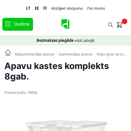
Skip
Skip
LT
EE
FI
Atstājiet ziņojumu
Par mums
to
to
navigation
content
0
Izvēlne
Bezmaksas piegāde
visā Latvijā!
Mājsaimniecības preces
Saimniecības preces
Veļas grozi un mantu uzglabāšanas kastes
/
/
/
Apavu kastes komplekts
8gab.
Preces kods:
19056