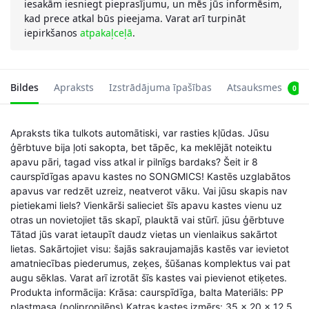
iesakām iesniegt pieprasījumu, un mēs jūs informēsim,
kad prece atkal būs pieejama. Varat arī turpināt
iepirkšanos
atpakaļceļā
.
Bildes
Apraksts
Izstrādājuma īpašības
Atsauksmes
0
Apraksts tika tulkots automātiski, var rasties kļūdas. Jūsu
ģērbtuve bija ļoti sakopta, bet tāpēc, ka meklējāt noteiktu
apavu pāri, tagad viss atkal ir pilnīgs bardaks? Šeit ir 8
caurspīdīgas apavu kastes no SONGMICS! Kastēs uzglabātos
apavus var redzēt uzreiz, neatverot vāku. Vai jūsu skapis nav
pietiekami liels? Vienkārši salieciet šīs apavu kastes vienu uz
otras un novietojiet tās skapī, plauktā vai stūrī. jūsu ģērbtuve
Tātad jūs varat ietaupīt daudz vietas un vienlaikus sakārtot
lietas. Sakārtojiet visu: šajās sakraujamajās kastēs var ievietot
amatniecības piederumus, zeķes, šūšanas komplektus vai pat
augu sēklas. Varat arī izrotāt šīs kastes vai pievienot etiķetes.
Produkta informācija: Krāsa: caurspīdīga, balta Materiāls: PP
plastmasa (polipropilēns) Katras kastes izmērs: 35 x 20 x 12,5