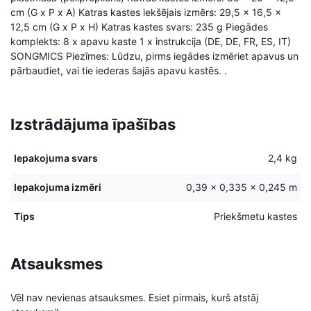
cm (G x P x A) Katras kastes iekšējais izmērs: 29,5 x 16,5 x
12,5 cm (G x P x H) Katras kastes svars: 235 g Piegādes
komplekts: 8 x apavu kaste 1 x instrukcija (DE, DE, FR, ES, IT)
SONGMICS Piezīmes: Lūdzu, pirms iegādes izmēriet apavus un
pārbaudiet, vai tie iederas šajās apavu kastēs. .
Izstrādājuma īpašības
Iepakojuma svars
2,4 kg
Iepakojuma izmēri
0,39 × 0,335 × 0,245 m
Tips
Priekšmetu kastes
Atsauksmes
Vēl nav nevienas atsauksmes. Esiet pirmais, kurš atstāj