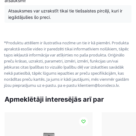
atsauksmi!
Atsauksmes var uzrakstīt tikai tie tiešsaistes pircēji, kuri ir
iegādājušies šo preci.
*Produktu attēliem ir ilustratīva nozīme un tie ir kā piemēri. Produkta
aprakstā esošie video ir paredzēti tikai informatīviem nolūkiem, tāpēc
tajos iekļautā informācija var atšķirties no paša produkta. Oriģinālo
preču krāsas, uzraksti, parametri, izmēri, izmēri, funkcijas un/vai
jebkuras citas īpašības to vizuālo īpašību dēļ var izskatīties savādāk
nekā patiesībā, tāpēc lūgums iepazīties ar preču specifikācijām, kas
norādītas preču kartēs. Ja jums ir kādi jautājumi, mēs vienmēr gaidām
jūsu pieprasījumu uz e-pastu. pa e-pastu klientiem@bonideco.lv.
Apmeklētāji interesējās arī par