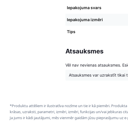
Iepakojuma svars
Iepakojuma izmēri
Tips
Atsauksmes
Vēl nav nevienas atsauksmes. Esie
Atsauksmes var uzrakstīt tikai tie
*Produktu attēliem ir ilustratīva nozīme un tie ir kā piemēri. Produkta
krāsas, uzraksti, parametri, izmēri, izmēri, funkcijas un/vai jebkuras ci
Ja jums ir kādi jautājumi, mēs vienmēr gaidām jūsu pieprasījumu uz e