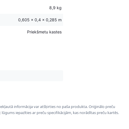
8,9 kg
0,605 × 0,4 × 0,285 m
Priekšmetu kastes
 iekļautā informācija var atšķirties no paša produkta. Oriģinālo preču
ēc lūgums iepazīties ar preču specifikācijām, kas norādītas preču kartēs.