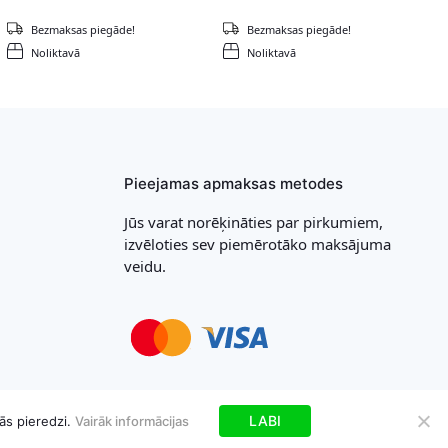
Bezmaksas piegāde!
Bezmaksas piegāde!
Noliktavā
Noliktavā
Pieejamas apmaksas metodes
Jūs varat norēķināties par pirkumiem,
izvēloties sev piemērotāko maksājuma
veidu.
LABI
ās pieredzi.
Vairāk informācijas