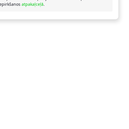
iepirkšanos
atpakaļceļā
.