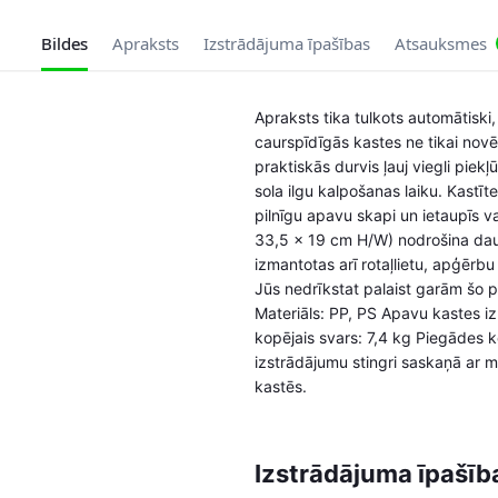
Bildes
Apraksts
Izstrādājuma īpašības
Atsauksmes
Apraksts tika tulkots automātiski
caurspīdīgās kastes ne tikai novēr
praktiskās durvis ļauj viegli piek
sola ilgu kalpošanas laiku. Kastī
pilnīgu apavu skapi un ietaupīs va
33,5 x 19 cm H/W) nodrošina daud
izmantotas arī rotaļlietu, apģērb
Jūs nedrīkstat palaist garām šo 
Materiāls: PP, PS Apavu kastes iz
kopējais svars: 7,4 kg Piegādes k
izstrādājumu stingri saskaņā ar m
kastēs.
Izstrādājuma īpašīb