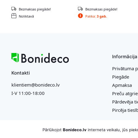
Bezmaksas piegāde!
Bezmaksas piegāde!
Noliktavā
Palika:
3 gab.
Informācija
Privātuma p
Kontakti
Piegāde
klientiem@bonideco.lv
Apmaksa
I-V 11:00-18:00
Preču atgri
Pārdevēja ti
Pircēja tiesī
Pārlūkojot
Bonideco.lv
interneta veikalu, jūs pie