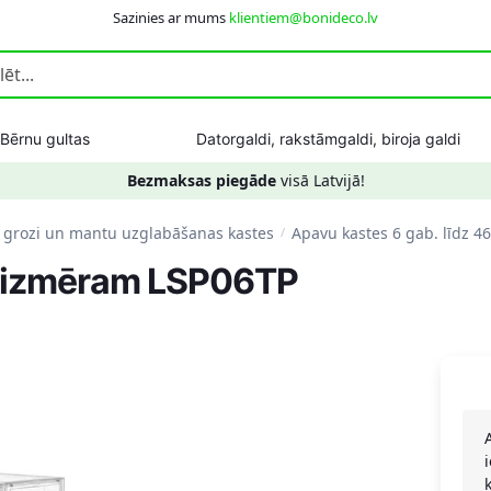
Sazinies ar mums
klientiem@bonideco.lv
Bērnu gultas
Datorgaldi, rakstāmgaldi, biroja galdi
Bezmaksas piegāde
visā Latvijā!
 grozi un mantu uzglabāšanas kastes
Apavu kastes 6 gab. līdz 
/
46 izmēram LSP06TP