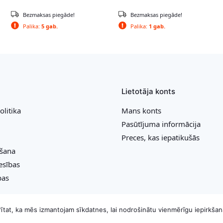
Bezmaksas piegāde!
Bezmaksas piegāde!
Palika:
5 gab.
Palika:
1 gab.
Lietotāja konts
olitika
Mans konts
Pasūtījuma informācija
Preces, kas iepatikušās
ešana
esības
bas
krītat, ka mēs izmantojam sīkdatnes, lai nodrošinātu vienmērīgu iepirkšan
Copyright © 2026 MB „Bonideco“. Visas tiesības aizsargātas