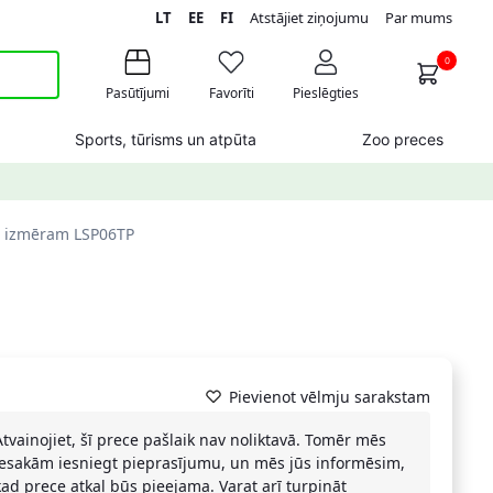
LT
EE
FI
Atstājiet ziņojumu
Par mums
0
Pasūtījumi
Favorīti
Pieslēgties
Sports, tūrisms un atpūta
Zoo preces
46 izmēram LSP06TP
Pievienot vēlmju sarakstam
Atvainojiet, šī prece pašlaik nav noliktavā. Tomēr mēs
iesakām iesniegt pieprasījumu, un mēs jūs informēsim,
kad prece atkal būs pieejama. Varat arī turpināt