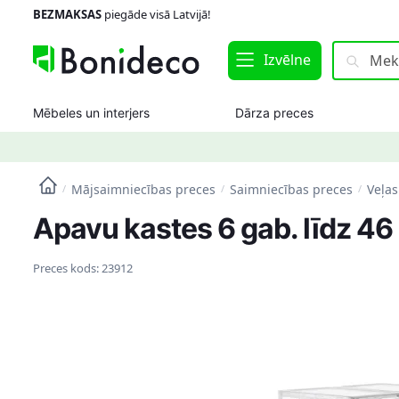
Skip
Skip
BEZMAKSAS
piegāde visā Latvijā!
to
to
navigation
content
Meklēt:
Meklēt
Izvēlne
Mēbeles un interjers
Dārza preces
Mājsaimniecības preces
Saimniecības preces
Veļas
/
/
/
Apavu kastes 6 gab. līdz 
Preces kods:
23912