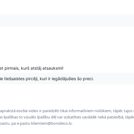
t pirmais, kurš atstāj atsauksmi!
 tiešsaistes pircēji, kuri ir iegādājušies šo preci.
 aprakstā esošie video ir paredzēti tikai informatīviem nolūkiem, tāpēc tajos
tas īpašības to vizuālo īpašību dēļ var izskatīties savādāk nekā patiesībā, tāp
-pastu. pa e-pastu klientiem@bonideco.lv.