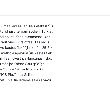
mazi aksesuāri, liels efekts! Šīs
tbilst jūsu tērpam šodien. Turklāt
voti no izturīgas plastmasas, kas
aut vienu virs otras. Tas radīs
vu kastes (iekšējie izmēri: 25,5 x
sketbola apavus! Šīs kastes tiek
nī. Tas novērš paklupšanas risku.
rmācija: Krāsa: Caurspīdīgs
 x 33,5 x 19 cm (G x P x A)
MICS Piezīmes: Salieciet
ētu, vai tie iederas šajās apavu