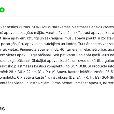
0
, var rasties kļūdas. SONGMICS saliekamās plastmasas apavu kastes – 
š apavu haosu jūsu mājās. Varat arī vienā mirklī atrast apavus, kas a
ļūt šiem apaviem. Izturīgi un sakraujami: mūsu apavu plaukti ir izgata
te pasargās jūsu apavus no putekļiem un kodes. Turklāt kastes var sakr
irāk vietas. Piemērots apaviem līdz 46. izmēram: lielas ietilpības apa
z vietas apavu uzglabāšanai. Šeit pat varat uzglabāt īpaši lielus ba
u u.c. uzglabāšanai. Glabājiet apavus kastēs un ievediet kārtību gaite
praktisko plastmasas kastīšu komplektu no SONGMICS! Produkta info
mēri: 28 x 36 x 22 cm (G x P x A) Apavu kastes iekšējie izmēri: 25,5
omplekts: 6 x apavu kaste 1 x instrukcija (DE, EN, FR, IT, ES) SONG
ontāžas video un instrukcijām. Pirms pērkat, izmēriet apavus, lai redz
as