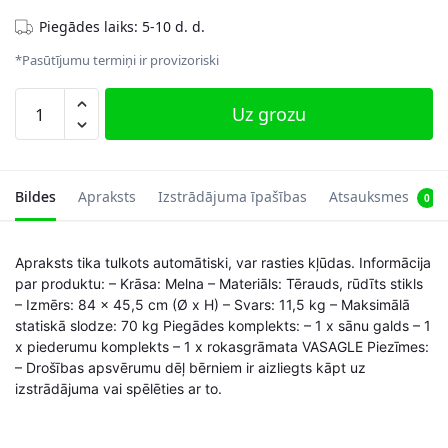
Piegādes laiks: 5-10 d. d.
*Pasūtījumu termiņi ir provizoriski
Apaļš
Uz grozu
kafijas
galdiņš
ar
melnu
Bildes
Apraksts
Izstrādājuma īpašības
Atsauksmes
0
metāla
pamatni
Apraksts tika tulkots automātiski, var rasties kļūdas. Informācija
daudzums
par produktu: – Krāsa: Melna – Materiāls: Tērauds, rūdīts stikls
– Izmērs: 84 x 45,5 cm (Ø x H) – Svars: 11,5 kg – Maksimālā
statiskā slodze: 70 kg Piegādes komplekts: – 1 x sānu galds – 1
x piederumu komplekts – 1 x rokasgrāmata VASAGLE Piezīmes:
– Drošības apsvērumu dēļ bērniem ir aizliegts kāpt uz
izstrādājuma vai spēlēties ar to.