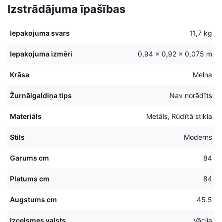
Izstrādājuma īpašības
Iepakojuma svars
11,7 kg
Iepakojuma izmēri
0,94 × 0,92 × 0,075 m
Krāsa
Melna
Žurnālgaldiņa tips
Nav norādīts
Materiāls
Metāls, Rūdītā stikla
Stils
Moderns
Garums cm
84
Platums cm
84
Augstums cm
45.5
Izcelsmes valsts
Vācija