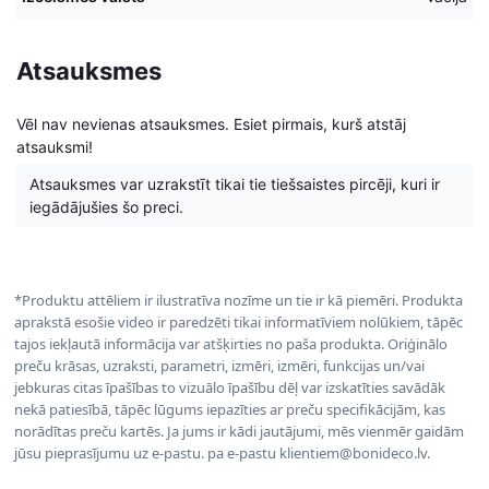
Atsauksmes
Vēl nav nevienas atsauksmes. Esiet pirmais, kurš atstāj
atsauksmi!
Atsauksmes var uzrakstīt tikai tie tiešsaistes pircēji, kuri ir
iegādājušies šo preci.
*Produktu attēliem ir ilustratīva nozīme un tie ir kā piemēri. Produkta
aprakstā esošie video ir paredzēti tikai informatīviem nolūkiem, tāpēc
tajos iekļautā informācija var atšķirties no paša produkta. Oriģinālo
preču krāsas, uzraksti, parametri, izmēri, izmēri, funkcijas un/vai
jebkuras citas īpašības to vizuālo īpašību dēļ var izskatīties savādāk
nekā patiesībā, tāpēc lūgums iepazīties ar preču specifikācijām, kas
norādītas preču kartēs. Ja jums ir kādi jautājumi, mēs vienmēr gaidām
jūsu pieprasījumu uz e-pastu. pa e-pastu klientiem@bonideco.lv.