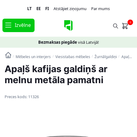
Skip
Skip
LT
EE
FI
Atstājiet ziņojumu
Par mums
to
to
navigation
content
0
Izvēlne
Bezmaksas piegāde
visā Latvijā!
Mēbeles un interjers
Viesistabas mēbeles
Žurnālgaldiņi
Apaļš kafijas galdiņš ar melnu metāla pamatni
/
/
/
/
Apaļš kafijas galdiņš ar
melnu metāla pamatni
Preces kods:
11326