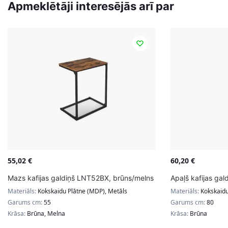
Apmeklētāji interesējās arī par
55,02
€
60,20
€
Mazs kafijas galdiņš LNT52BX, brūns/melns
Apaļš kafijas gal
Materiāls:
Kokskaidu Plātne (MDP), Metāls
Materiāls:
Kokskaidu
Garums cm:
55
Garums cm:
80
Krāsa:
Brūna, Melna
Krāsa:
Brūna