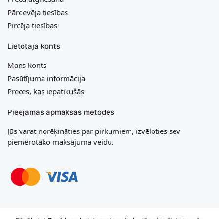
Pārdevēja tiesības
Pircēja tiesības
Lietotāja konts
Mans konts
Pasūtījuma informācija
Preces, kas iepatikušās
Pieejamas apmaksas metodes
Jūs varat norēķināties par pirkumiem, izvēloties sev
piemērotāko maksājuma veidu.
Copyright © 2026 MB „Bonideco“. Visas tiesības aizsargātas