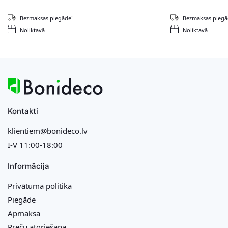
Bezmaksas piegāde!
Bezmaksas piegā
Noliktavā
Noliktavā
Kontakti
klientiem@bonideco.lv
I-V 11:00-18:00
Informācija
Privātuma politika
Piegāde
Apmaksa
Preču atgriešana