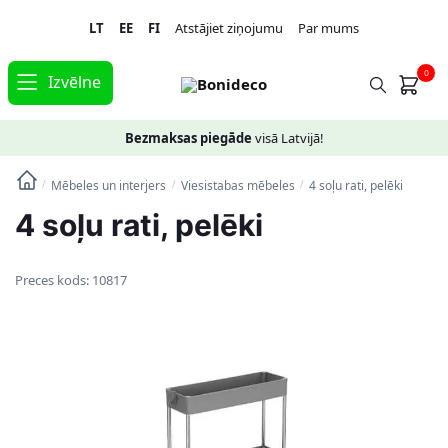
Skip
Skip
LT
EE
FI
Atstājiet ziņojumu
Par mums
to
to
navigation
content
0
Izvēlne
Bezmaksas piegāde
visā Latvijā!
Mēbeles un interjers
Viesistabas mēbeles
4 soļu rati, pelēki
/
/
/
4 soļu rati, pelēki
Preces kods:
10817