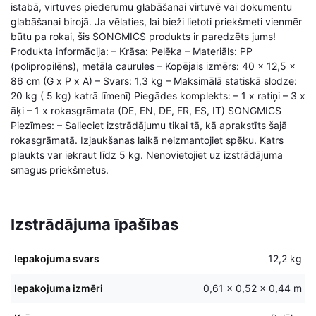
istabā, virtuves piederumu glabāšanai virtuvē vai dokumentu
glabāšanai birojā. Ja vēlaties, lai bieži lietoti priekšmeti vienmēr
būtu pa rokai, šis SONGMICS produkts ir paredzēts jums!
Produkta informācija: – Krāsa: Pelēka – Materiāls: PP
(polipropilēns), metāla caurules – Kopējais izmērs: 40 x 12,5 x
86 cm (G x P x A) – Svars: 1,3 kg – Maksimālā statiskā slodze:
20 kg ( 5 kg) katrā līmenī) Piegādes komplekts: – 1 x ratiņi – 3 x
āķi – 1 x rokasgrāmata (DE, EN, DE, FR, ES, IT) SONGMICS
Piezīmes: – Salieciet izstrādājumu tikai tā, kā aprakstīts šajā
rokasgrāmatā. Izjaukšanas laikā neizmantojiet spēku. Katrs
plaukts var iekraut līdz 5 kg. Nenovietojiet uz izstrādājuma
smagus priekšmetus.
Izstrādājuma īpašības
Iepakojuma svars
12,2 kg
Iepakojuma izmēri
0,61 × 0,52 × 0,44 m