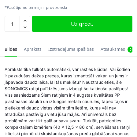
*Pasūtījumu termiņi ir provizoriski
4
Uz grozu
soļu
rati,
pelēki
daudzums
Bildes
Apraksts
Izstrādājuma īpašības
Atsauksmes
0
Apraksts tika tulkots automātiski, var rasties kļūdas. Vai šodien
ir pazudušas dažas preces, kuras izmantojāt vakar, un jums ir
jāpavada daudz laika, lai tās meklētu? Neuztraucieties, šie
SONGMICS ratiņi palīdzēs jums izbeigt šo kaitinošo paslēpes!
Viss sasniedzams Šiem ratiņiem ir 4 augstas kvalitātes PP
plastmasas plaukti un izturīgas metāla caurules, tāpēc tajos ir
pietiekami daudz vietas visām tām lietām, kuras vēl nav
atradušas pastāvīgu vietu jūsu mājās. Arī universāls bez
problēmām var tikt galā ar savu svaru. Turklāt, pateicoties
kompaktajiem izmēriem (40 x 12,5 x 86 cm), servēšanas ratiņi
ir lieliski piemēroti skaistumkopšanas preču glabāšanai vannas