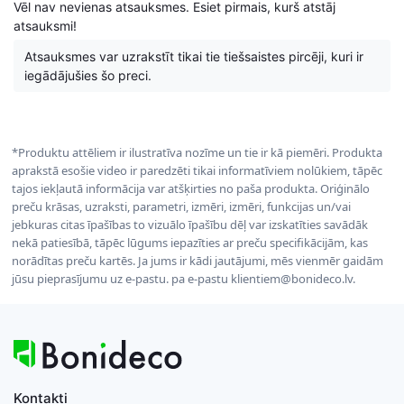
Vēl nav nevienas atsauksmes. Esiet pirmais, kurš atstāj
atsauksmi!
Atsauksmes var uzrakstīt tikai tie tiešsaistes pircēji, kuri ir
iegādājušies šo preci.
*Produktu attēliem ir ilustratīva nozīme un tie ir kā piemēri. Produkta
aprakstā esošie video ir paredzēti tikai informatīviem nolūkiem, tāpēc
tajos iekļautā informācija var atšķirties no paša produkta. Oriģinālo
preču krāsas, uzraksti, parametri, izmēri, izmēri, funkcijas un/vai
jebkuras citas īpašības to vizuālo īpašību dēļ var izskatīties savādāk
nekā patiesībā, tāpēc lūgums iepazīties ar preču specifikācijām, kas
norādītas preču kartēs. Ja jums ir kādi jautājumi, mēs vienmēr gaidām
jūsu pieprasījumu uz e-pastu. pa e-pastu klientiem@bonideco.lv.
Kontakti