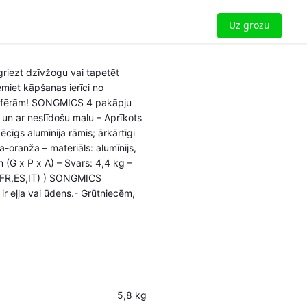
Uz grozu
pgriezt dzīvžogu vai tapetēt
emiet kāpšanas ierīci no
ām sfērām! SONGMICS 4 pakāpju
u un ar neslīdošu malu – Aprīkots
cīgs alumīnija rāmis; ārkārtīgi
a-oranža – materiāls: alumīnijs,
 (G x P x A) – Svars: 4,4 kg –
, FR,ES,IT) ) SONGMICS
ir eļļa vai ūdens.- Grūtniecēm,
5,8 kg