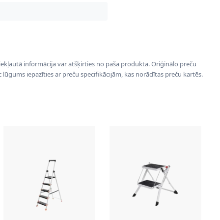
 iekļautā informācija var atšķirties no paša produkta. Oriģinālo preču
ēc lūgums iepazīties ar preču specifikācijām, kas norādītas preču kartēs.