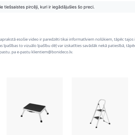
 tiešsaistes pircēji, kuri ir iegādājušies šo preci.
 aprakstā esošie video ir paredzēti tikai informatīviem nolūkiem, tāpēc tajos
tas īpašības to vizuālo īpašību dēļ var izskatīties savādāk nekā patiesībā, tāp
-pastu. pa e-pastu klientiem@bonideco.lv.