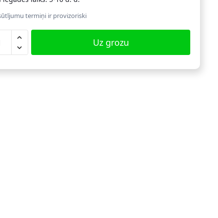
ūtījumu termiņi ir provizoriski
Uz grozu
āpienu
nes
dzums