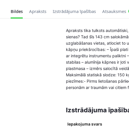
Bildes
Apraksts
Izstrādājuma īpašības
Atsauksmes
Apraksts tika tulkots automātiski,
sienas? Tad šīs 143 cm salokāmās 
uzglabāšanas vietas, atlociet to
kāpņu priekšrocības: – Īpaši plati
ar integrētu instrumentu paliktni 
stabilas – alumīnija kāpnes ir ļot
plastmasa – izmērs salocītā veidā
Maksimālā statiskā slodze: 150 k
piezīmes:- Pirms lietošanas pārlie
personām ar traumām vai citiem f
Izstrādājuma īpašīb
Iepakojuma svars