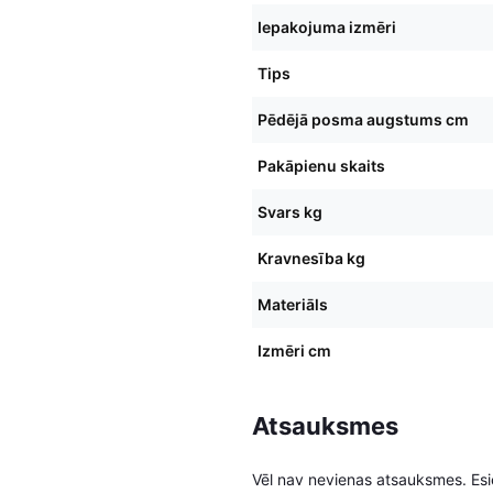
Iepakojuma izmēri
Tips
Pēdējā posma augstums cm
Pakāpienu skaits
Svars kg
Kravnesība kg
Materiāls
Izmēri cm
Atsauksmes
Vēl nav nevienas atsauksmes. Esie