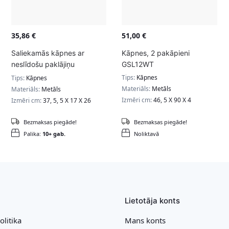
35,86
€
51,00
€
Saliekamās kāpnes ar
Kāpnes, 2 pakāpieni
neslīdošu paklājiņu
GSL12WT
GSL01WT
Tips:
Kāpnes
Tips:
Kāpnes
Materiāls:
Metāls
Materiāls:
Metāls
Izmēri cm:
46, 5 X 90 X 4
Izmēri cm:
37, 5, 5 X 17 X 26
Bezmaksas piegāde!
Bezmaksas piegāde!
Palika:
10+ gab.
Noliktavā
Lietotāja konts
olitika
Mans konts