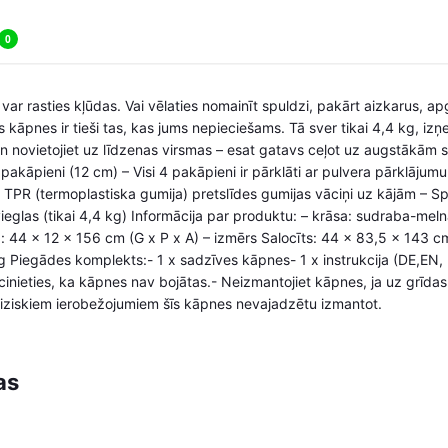
0
 var rasties kļūdas. Vai vēlaties nomainīt spuldzi, pakārt aizkarus, a
kāpnes ir tieši tas, kas jums nepieciešams. Tā sver tikai 4,4 kg, izņ
 un novietojiet uz līdzenas virsmas – esat gatavs ceļot uz augstāk
 pakāpieni (12 cm) – Visi 4 pakāpieni ir pārklāti ar pulvera pārklājum
– TPR (termoplastiska gumija) pretslīdes gumijas vāciņi uz kājām – Spē
i vieglas (tikai 4,4 kg) Informācija par produktu: – krāsa: sudraba-meln
: 44 x 12 x 156 cm (G x P x A) – izmērs Salocīts: 44 x 83,5 x 143 cm
g Piegādes komplekts:- 1 x sadzīves kāpnes- 1 x instrukcija (DE,EN
cinieties, ka kāpnes nav bojātas.- Neizmantojiet kāpnes, ja uz grīdas 
iziskiem ierobežojumiem šīs kāpnes nevajadzētu izmantot.
as