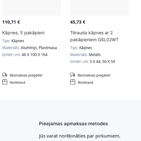
110,71
€
45,73
€
Kāpnes, 5 pakāpieni
Tērauda kāpnes ar 2
pakāpieniem GSL02WT
Tips:
Kāpnes
Materiāls:
Alumīnijs, Plastmasa
Tips:
Kāpnes
Izmēri cm:
46 X 100 X 164
Materiāls:
Metāls
Izmēri cm:
5 X 44, 50 X 59
Bezmaksas piegāde!
Bezmaksas piegāde!
Noliktavā
Noliktavā
Pieejamas apmaksas metodes
Jūs varat norēķināties par pirkumiem,