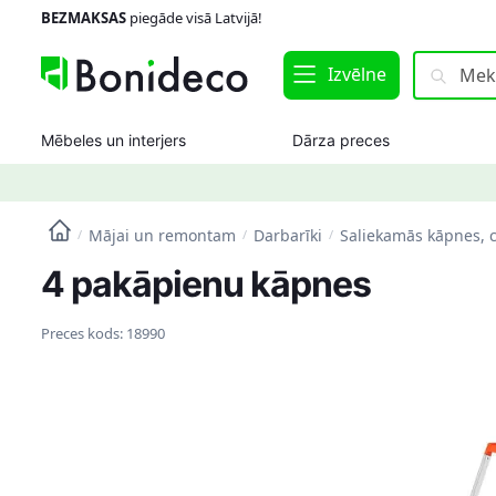
Skip
Skip
BEZMAKSAS
piegāde visā Latvijā!
to
to
navigation
content
Meklēt:
Meklēt
Izvēlne
Mēbeles un interjers
Dārza preces
Mājai un remontam
Darbarīki
Saliekamās kāpnes, c
/
/
/
4 pakāpienu kāpnes
Preces kods:
18990