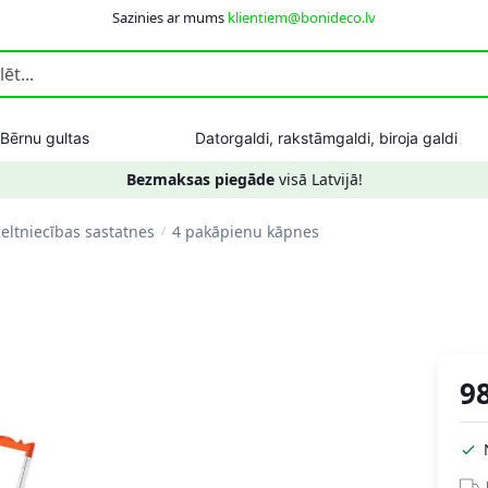
Sazinies ar mums
klientiem@bonideco.lv
Bērnu gultas
Datorgaldi, rakstāmgaldi, biroja galdi
Bezmaksas piegāde
visā Latvijā!
eltniecības sastatnes
4 pakāpienu kāpnes
/
9