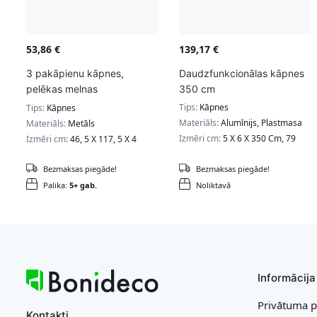
53,86
€
139,17
€
3 pakāpienu kāpnes,
Daudzfunkcionālas kāpnes
pelēkas melnas
350 cm
GSL003GY01
Tips:
Kāpnes
Tips:
Kāpnes
Materiāls:
Alumīnijs, Plastmasa
Materiāls:
Metāls
Izmēri cm:
5 X 6 X 350 Cm, 79
Izmēri cm:
46, 5 X 117, 5 X 4
Bezmaksas piegāde!
Bezmaksas piegāde!
Palika:
5+ gab.
Noliktavā
Informācija
Privātuma p
Kontakti