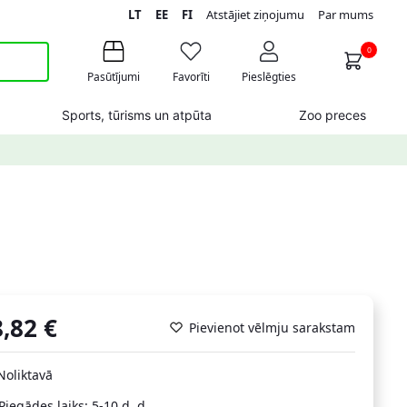
LT
EE
FI
Atstājiet ziņojumu
Par mums
0
Pasūtījumi
Favorīti
Pieslēgties
Sports, tūrisms un atpūta
Zoo preces
8,82
€
Pievienot vēlmju sarakstam
Noliktavā
Piegādes laiks: 5-10 d. d.