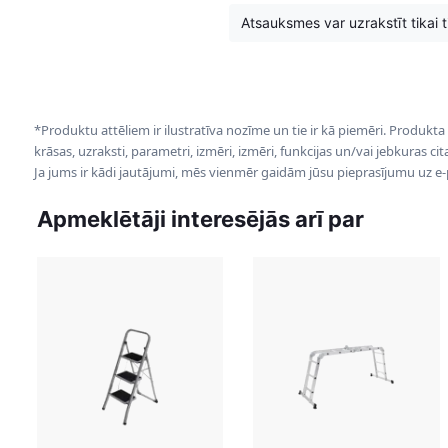
Atsauksmes var uzrakstīt tikai tie
*Produktu attēliem ir ilustratīva nozīme un tie ir kā piemēri. Produkta
krāsas, uzraksti, parametri, izmēri, izmēri, funkcijas un/vai jebkuras ci
Ja jums ir kādi jautājumi, mēs vienmēr gaidām jūsu pieprasījumu uz e
Apmeklētāji interesējās arī par