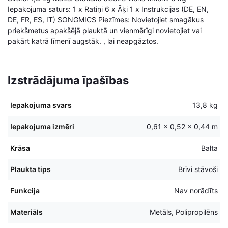
Iepakojuma saturs: 1 x Ratiņi 6 x Āķi 1 x Instrukcijas (DE, EN,
DE, FR, ES, IT) SONGMICS Piezīmes: Novietojiet smagākus
priekšmetus apakšējā plauktā un vienmērīgi novietojiet vai
pakārt katrā līmenī augstāk. , lai neapgāztos.
Izstrādājuma īpašības
Iepakojuma svars
13,8 kg
Iepakojuma izmēri
0,61 × 0,52 × 0,44 m
Krāsa
Balta
Plaukta tips
Brīvi stāvoši
Funkcija
Nav norādīts
Materiāls
Metāls, Polipropilēns