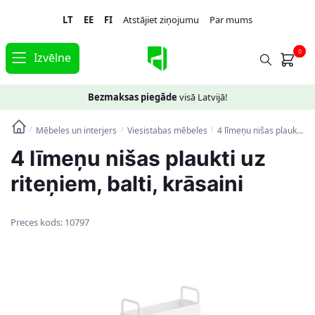
Skip
Skip
LT
EE
FI
Atstājiet ziņojumu
Par mums
to
to
navigation
content
0
Izvēlne
Bezmaksas piegāde
visā Latvijā!
Mēbeles un interjers
Viesistabas mēbeles
4 līmeņu nišas plaukti uz riteņiem, balti, krāsaini
/
/
/
4 līmeņu nišas plaukti uz
riteņiem, balti, krāsaini
Preces kods:
10797