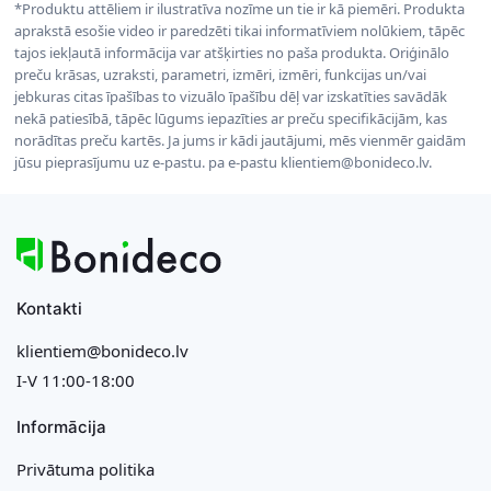
*Produktu attēliem ir ilustratīva nozīme un tie ir kā piemēri. Produkta
aprakstā esošie video ir paredzēti tikai informatīviem nolūkiem, tāpēc
tajos iekļautā informācija var atšķirties no paša produkta. Oriģinālo
preču krāsas, uzraksti, parametri, izmēri, izmēri, funkcijas un/vai
jebkuras citas īpašības to vizuālo īpašību dēļ var izskatīties savādāk
nekā patiesībā, tāpēc lūgums iepazīties ar preču specifikācijām, kas
norādītas preču kartēs. Ja jums ir kādi jautājumi, mēs vienmēr gaidām
jūsu pieprasījumu uz e-pastu. pa e-pastu klientiem@bonideco.lv.
Kontakti
klientiem@bonideco.lv
I-V 11:00-18:00
Informācija
Privātuma politika