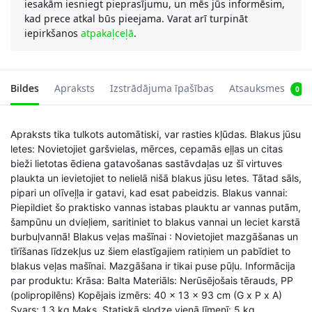
iesakām iesniegt pieprasījumu, un mēs jūs informēsim,
kad prece atkal būs pieejama. Varat arī turpināt
iepirkšanos
atpakaļceļā
.
Bildes
Apraksts
Izstrādājuma īpašības
Atsauksmes
0
Apraksts tika tulkots automātiski, var rasties kļūdas. Blakus jūsu
letes: Novietojiet garšvielas, mērces, cepamās eļļas un citas
bieži lietotas ēdiena gatavošanas sastāvdaļas uz šī virtuves
plaukta un ievietojiet to nelielā nišā blakus jūsu letes. Tātad sāls,
pipari un olīveļļa ir gatavi, kad esat pabeidzis. Blakus vannai:
Piepildiet šo praktisko vannas istabas plauktu ar vannas putām,
šampūnu un dvieļiem, saritiniet to blakus vannai un leciet karstā
burbuļvannā! Blakus veļas mašīnai : Novietojiet mazgāšanas un
tīrīšanas līdzekļus uz šiem elastīgajiem ratiņiem un pabīdiet to
blakus veļas mašīnai. Mazgāšana ir tikai puse pūļu. Informācija
par produktu: Krāsa: Balta Materiāls: Nerūsējošais tērauds, PP
(polipropilēns) Kopējais izmērs: 40 x 13 x 93 cm (G x P x A)
Svars: 1,3 kg Maks. Statiskā slodze vienā līmenī: 5 kg