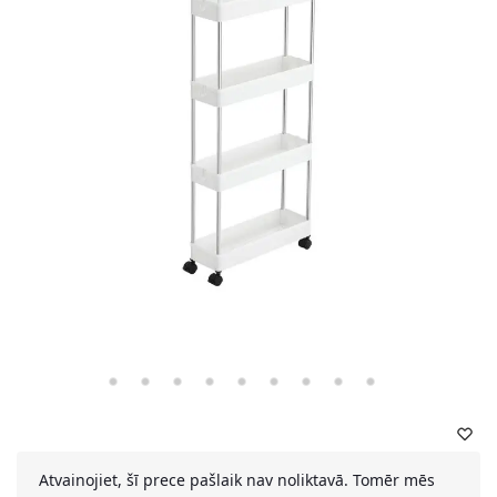
Atvainojiet, šī prece pašlaik nav noliktavā. Tomēr mēs