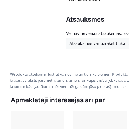
Atsauksmes
Vēl nav nevienas atsauksmes. Esie
Atsauksmes var uzrakstīt tikai tie
*Produktu attēliem ir ilustratīva nozīme un tie ir kā piemēri. Produkta
krāsas, uzraksti, parametri, izmēri, izmēri, funkcijas un/vai jebkuras ci
Ja jums ir kādi jautājumi, mēs vienmēr gaidām jūsu pieprasījumu uz e
Apmeklētāji interesējās arī par