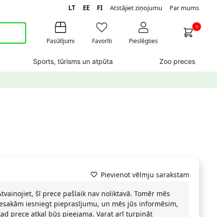
LT
EE
FI
Atstājiet ziņojumu
Par mums
0
Pasūtījumi
Favorīti
Pieslēgties
Sports, tūrisms un atpūta
Zoo preces
Pievienot vēlmju sarakstam
Atvainojiet, šī prece pašlaik nav noliktavā. Tomēr mēs
iesakām iesniegt pieprasījumu, un mēs jūs informēsim,
kad prece atkal būs pieejama. Varat arī turpināt