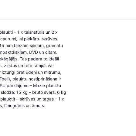
aukti – 1 x taisnstūris un 2 x
caurumi, lai piekārtu skrūves
ar 15 mm biezām sienām, grāmatu
kompaktdiskiem, DVD un citam.
ekšgājējs. Tas padara to ideāli
, ziedus un foto rāmjus var
r izturīgi pret ūdeni un mitrumu,
beļi), plauktu nostiprināšana ir
r PU pārklājumu – Mazie plauktu
 slodze: 15 kg – bruto svars: 6 kg
plaukti) – skrūves un tapas – 1 x
, līmeņrādis un āmurs.