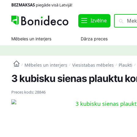
Skip
Skip
BEZMAKSAS
piegāde visā Latvijā!
to
to
navigation
content
Meklēt:
Meklēt
Izvēlne
Mēbeles un interjers
Dārza preces
Mēbeles un interjers
Viesistabas mēbeles
Plaukti
/
/
/
/
3 kubisku sienas plauktu ko
Preces kods:
28846