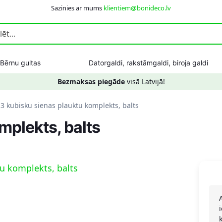
Sazinies ar mums
klientiem@bonideco.lv
Bērnu gultas
Datorgaldi, rakstāmgaldi, biroja galdi
Bezmaksas piegāde
visā Latvijā!
3 kubisku sienas plauktu komplekts, balts
mplekts, balts