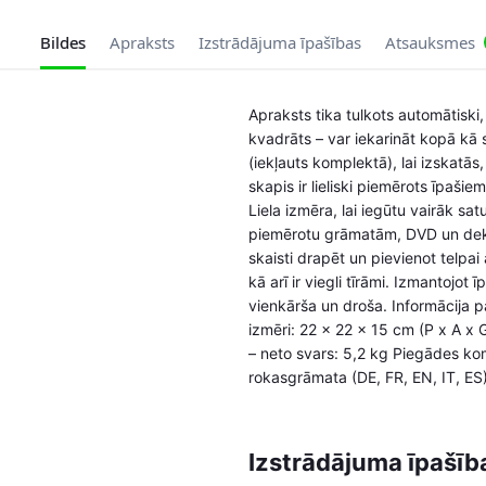
Bildes
Apraksts
Izstrādājuma īpašības
Atsauksmes
Apraksts tika tulkots automātiski,
kvadrāts – var iekarināt kopā kā 
(iekļauts komplektā), lai izskat
skapis ir lieliski piemērots īpa
Liela izmēra, lai iegūtu vairāk sa
piemērotu grāmatām, DVD un dekor
skaisti drapēt un pievienot telpai
kā arī ir viegli tīrāmi. Izmantojo
vienkārša un droša. Informācija p
izmēri: 22 x 22 x 15 cm (P x A x G
– neto svars: 5,2 kg Piegādes komp
rokasgrāmata (DE, FR, EN, IT, E
Izstrādājuma īpašīb