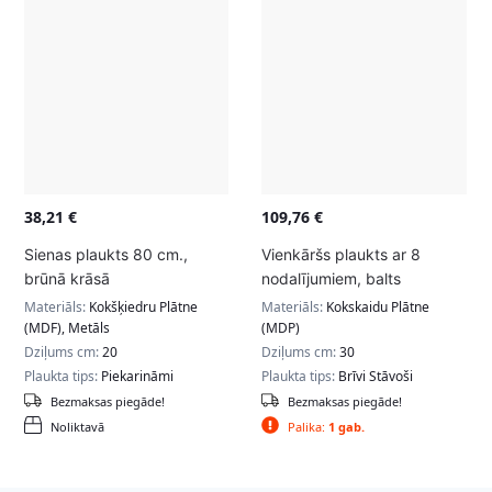
38,21
€
109,76
€
Sienas plaukts 80 cm.,
Vienkāršs plaukts ar 8
brūnā krāsā
nodalījumiem, balts
Materiāls:
Kokšķiedru Plātne
Materiāls:
Kokskaidu Plātne
(MDF), Metāls
(MDP)
Dziļums cm:
20
Dziļums cm:
30
Plaukta tips:
Piekarināmi
Plaukta tips:
Brīvi Stāvoši
Bezmaksas piegāde!
Bezmaksas piegāde!
Noliktavā
Palika:
1 gab.