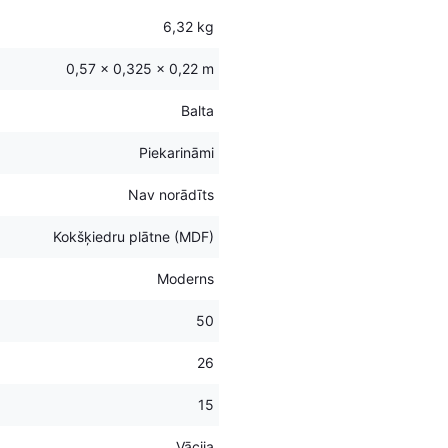
6,32 kg
0,57 × 0,325 × 0,22 m
Balta
Piekarināmi
Nav norādīts
Kokšķiedru plātne (MDF)
Moderns
50
26
15
Vācija