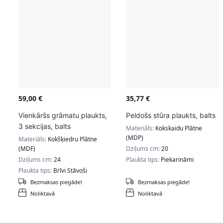
59,00
€
35,77
€
Vienkāršs grāmatu plaukts,
Peldošs stūra plaukts, balts
3 sekcijas, balts
Materiāls:
Kokskaidu Plātne
(MDP)
Materiāls:
Kokšķiedru Plātne
(MDF)
Dziļums cm:
20
Dziļums cm:
24
Plaukta tips:
Piekarināmi
Plaukta tips:
Brīvi Stāvoši
Bezmaksas piegāde!
Bezmaksas piegāde!
Noliktavā
Noliktavā