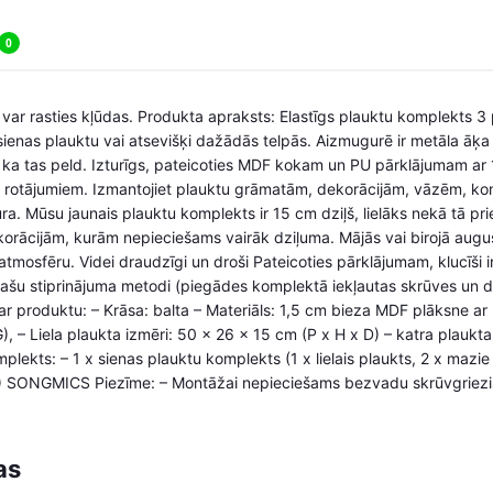
0
 var rasties kļūdas. Produkta apraksts: Elastīgs plauktu komplekts 3 pl
sienas plauktu vai atsevišķi dažādās telpās. Aizmugurē ir metāla āķa 
ās, ka tas peld. Izturīgs, pateicoties MDF kokam un PU pārklājumam 
šiem rotājumiem. Izmantojiet plauktu grāmatām, dekorācijām, vāzēm, 
tura. Mūsu jaunais plauktu komplekts ir 15 cm dziļš, lielāks nekā tā pri
ācijām, kurām nepieciešams vairāk dziļuma. Mājās vai birojā augus
 atmosfēru. Videi draudzīgi un droši Pateicoties pārklājumam, klucīši i
t īpašu stiprinājuma metodi (piegādes komplektā iekļautas skrūves un dī
ar produktu: – Krāsa: balta – Materiāls: 1,5 cm bieza MDF plāksne a
), – Liela plaukta izmēri: 50 x 26 x 15 cm (P x H x D) – katra plaukta
lekts: – 1 x sienas plauktu komplekts (1 x lielais plaukts, 2 x mazie 
S) SONGMICS Piezīme: – Montāžai nepieciešams bezvadu skrūvgriezis
as