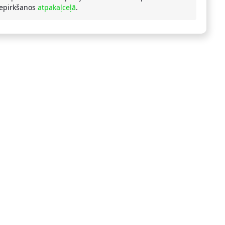
iepirkšanos
atpakaļceļā
.