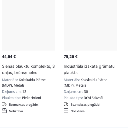
44,64
€
75,26
€
Sienas plauktu komplekts, 3
Industriāla izskata grāmatu
daļas, brūns/melns
plaukts
Materiāls:
Kokskaidu Plātne
Materiāls:
Kokskaidu Plātne
(MDP), Metāls
(MDP), Metāls
Dziļums cm:
12
Dziļums cm:
30
Plaukta tips:
Piekarināmi
Plaukta tips:
Brīvi Stāvoši
Bezmaksas piegāde!
Bezmaksas piegāde!
Noliktavā
Noliktavā