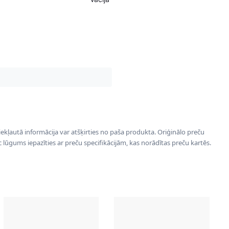
 iekļautā informācija var atšķirties no paša produkta. Oriģinālo preču
ēc lūgums iepazīties ar preču specifikācijām, kas norādītas preču kartēs.