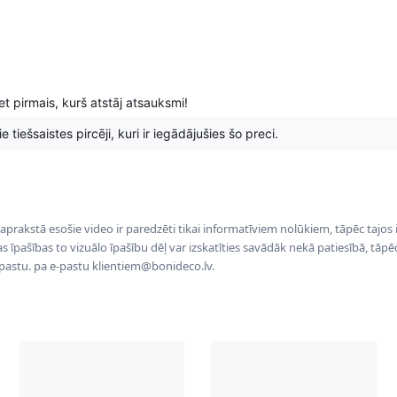
t pirmais, kurš atstāj atsauksmi!
 tiešsaistes pircēji, kuri ir iegādājušies šo preci.
 aprakstā esošie video ir paredzēti tikai informatīviem nolūkiem, tāpēc tajos
tas īpašības to vizuālo īpašību dēļ var izskatīties savādāk nekā patiesībā, tāp
-pastu. pa e-pastu klientiem@bonideco.lv.