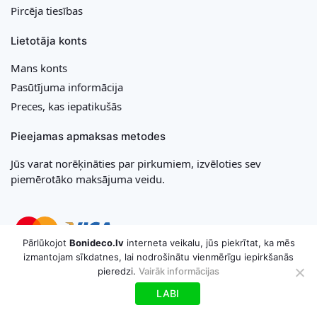
Pircēja tiesības
Lietotāja konts
Mans konts
Pasūtījuma informācija
Preces, kas iepatikušās
Pieejamas apmaksas metodes
Jūs varat norēķināties par pirkumiem, izvēloties sev
piemērotāko maksājuma veidu.
Pārlūkojot
Bonideco.lv
interneta veikalu, jūs piekrītat, ka mēs
izmantojam sīkdatnes, lai nodrošinātu vienmērīgu iepirkšanās
pieredzi.
Vairāk informācijas
Copyright © 2026 MB „Bonideco“. Visas tiesības aizsargātas
LABI