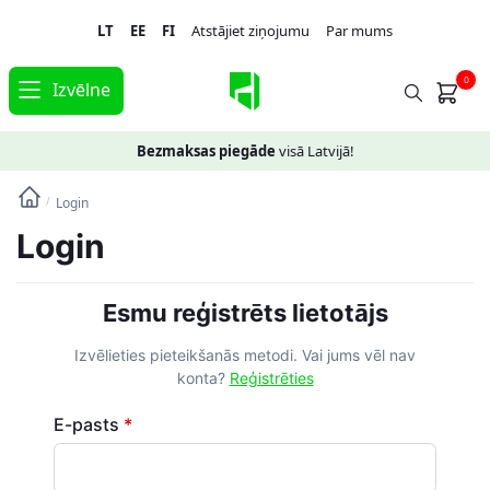
Skip
Skip
LT
EE
FI
Atstājiet ziņojumu
Par mums
to
to
navigation
content
0
Izvēlne
Bezmaksas piegāde
visā Latvijā!
Login
/
Login
Esmu reģistrēts lietotājs
Izvēlieties pieteikšanās metodi. Vai jums vēl nav
konta?
Reģistrēties
E-pasts
*