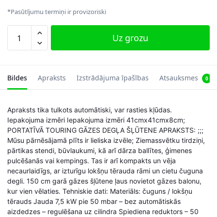
*Pasūtījumu termiņi ir provizoriski
Tūristu
Uz grozu
gāzes
plīts,
melna
daudzums
Bildes
Apraksts
Izstrādājuma īpašības
Atsauksmes
0
Apraksts tika tulkots automātiski, var rasties kļūdas.
Iepakojuma izmēri Iepakojuma izmēri 41cmx41cmx8cm;
PORTATĪVĀ TOURING GĀZES DEGĻA ŠĻŪTENE APRAKSTS: ;;;
Mūsu pārnēsājamā plīts ir lieliska izvēle; Ziemassvētku tirdziņi,
pārtikas stendi, būvlaukumi, kā arī dārza ballītes, ģimenes
pulcēšanās vai kempings. Tas ir arī kompakts un vēja
necaurlaidīgs, ar izturīgu lokšņu tērauda rāmi un cietu čuguna
degli. 150 cm garā gāzes šļūtene ļaus novietot gāzes balonu,
kur vien vēlaties. Tehniskie dati: Materiāls: čuguns / lokšņu
tērauds Jauda 7,5 kW pie 50 mbar – bez automātiskās
aizdedzes – regulēšana uz cilindra Spiediena reduktors – 50