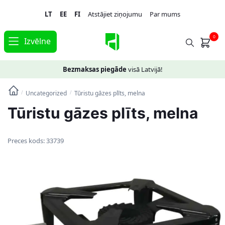
Skip
Skip
LT
EE
FI
Atstājiet ziņojumu
Par mums
to
to
navigation
content
0
Izvēlne
Bezmaksas piegāde
visā Latvijā!
Uncategorized
Tūristu gāzes plīts, melna
/
/
Tūristu gāzes plīts, melna
Preces kods:
33739