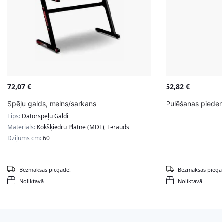
72,07
€
52,82
€
Spēļu galds, melns/sarkans
Pulēšanas piede
Tips:
Datorspēļu Galdi
Materiāls:
Kokšķiedru Plātne (MDF), Tērauds
Dziļums cm:
60
Bezmaksas piegāde!
Bezmaksas piegā
Noliktavā
Noliktavā