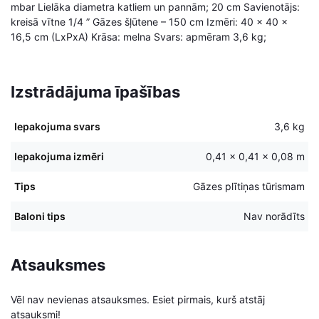
mbar Lielāka diametra katliem un pannām; 20 cm Savienotājs:
kreisā vītne 1/4 ” Gāzes šļūtene – 150 cm Izmēri: 40 x 40 x
16,5 cm (LxPxA) Krāsa: melna Svars: apmēram 3,6 kg;
Izstrādājuma īpašības
Iepakojuma svars
3,6 kg
Iepakojuma izmēri
0,41 × 0,41 × 0,08 m
Tips
Gāzes plītiņas tūrismam
Baloni tips
Nav norādīts
Atsauksmes
Vēl nav nevienas atsauksmes. Esiet pirmais, kurš atstāj
atsauksmi!