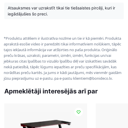
Atsauksmes var uzrakstīt tikai tie tiešsaistes pircēji, kuri ir
iegādājušies šo preci.
*Produktu attēliem ir ilustratīva nozīme un tie ir kā piemēri. Produkta
aprakstā esošie video ir paredzēti tikai informatīviem nolūkiem, tāpēc
tajos iekļautā informācija var atšķirties no paša produkta. Oriģinālo
preču krāsas, uzraksti, parametri, izmēri, izmēri, funkcijas un/vai
jebkuras citas īpašības to vizuālo īpašību dēļ var izskatīties savādāk
nekā patiesībā, tāpēc lūgums iepazīties ar preču specifikācijām, kas
norādītas preču kartēs. Ja jums ir kādi jautājumi, mēs vienmēr gaidām
jūsu pieprasījumu uz e-pastu. pa e-pastu klientiem@bonideco.lv.
Apmeklētāji interesējās arī par