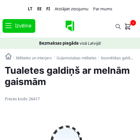
Skip
Skip
LT
EE
FI
Atstājiet ziņojumu
Par mums
to
to
navigation
content
0
Izvēlne
Bezmaksas piegāde
visā Latvijā!
Mēbeles un interjers
Guļamistabas mēbeles
Kosmētikas galdiņi
T
/
/
/
Tualetes galdiņš ar melnām
gaismām
Preces kods:
26417