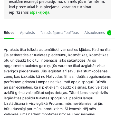
iesakām iesniegt pieprasījumu, un mēs jūs informēsim,
kad prece atkal būs pieejama. Varat arī turpināt
iepirkšanos
atpakaļceļā
.
Bildes
Apraksts
Izstrādājuma īpašības
Atsauksmes
0
Apraksts tika tulkots automātiski, var rasties kļūdas. Kad no rīta
jūs saskaraties ar tualetes piederumu, kosmētikas, kosmētikas
otu un daudz ko citu, ir pienācis laiks sakārtoties! Ar šo
apgaismoto tualetes galdiņu jūs varat ne tikai uzglabāt visus
svarīgos piederumus. Jūs iegūstat arī savu skaistumkopšanas
zonu, kas izskatās kā no Holivudas filmas. Ideāls apgaismojums
perfektam grimam Lampas ne tikai rotā apaļo spoguli. Drīzāk
arī pārliecinieties, ka ir pietiekami daudz gaismas, kad vēlaties
uzklāt grimu vai aplūkot sejas detaļas. Tātad jums nevajadzēs
iegādāties papildu tualetes spoguli vai papildu lampu.
Uzstādīšana ir visvieglākā Protams, mēs nevēlamies, lai jūs
būtu dusmīgi par mūsu produktiem. Šī iemesla dēļ mēs
vēlamies jums padarīt montāžas procesu pēc iespējas