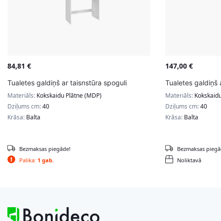
84,81
€
147,00
€
Tualetes galdiņš ar taisnstūra spoguli
Tualetes galdiņš
Materiāls:
Kokskaidu Plātne (MDP)
Materiāls:
Kokskaidu
Dziļums cm:
40
Dziļums cm:
40
Krāsa:
Balta
Krāsa:
Balta
Bezmaksas piegāde!
Bezmaksas piegā
Palika:
1 gab.
Noliktavā