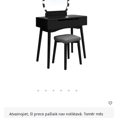
Atvainojiet, šī prece pašlaik nav noliktavā. Tomēr mēs