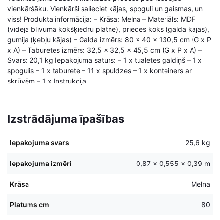
vienkāršāku. Vienkārši salieciet kājas, spoguli un gaismas, un
viss! Produkta informācija: – Krāsa: Melna – Materiāls: MDF
(vidēja blīvuma kokšķiedru plātne), priedes koks (galda kājas),
gumija (ķebļu kājas) – Galda izmērs: 80 x 40 x 130,5 cm (G x P
x A) – Taburetes izmērs: 32,5 x 32,5 x 45,5 cm (G x P x A) –
Svars: 20,1 kg Iepakojuma saturs: – 1 x tualetes galdiņš – 1 x
spogulis – 1 x taburete – 11 x spuldzes – 1 x konteiners ar
skrūvēm – 1 x Instrukcija
Izstrādājuma īpašības
Iepakojuma svars
25,6 kg
Iepakojuma izmēri
0,87 × 0,555 × 0,39 m
Krāsa
Melna
Platums cm
80