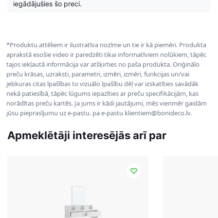
iegādājušies šo preci.
*Produktu attēliem ir ilustratīva nozīme un tie ir kā piemēri. Produkta
aprakstā esošie video ir paredzēti tikai informatīviem nolūkiem, tāpēc
tajos iekļautā informācija var atšķirties no paša produkta. Oriģinālo
preču krāsas, uzraksti, parametri, izmēri, izmēri, funkcijas un/vai
jebkuras citas īpašības to vizuālo īpašību dēļ var izskatīties savādāk
nekā patiesībā, tāpēc lūgums iepazīties ar preču specifikācijām, kas
norādītas preču kartēs. Ja jums ir kādi jautājumi, mēs vienmēr gaidām
jūsu pieprasījumu uz e-pastu. pa e-pastu klientiem@bonideco.lv.
Apmeklētāji interesējās arī par