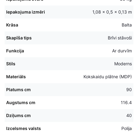
Iepakojuma izmēri
1,08 × 0,5 × 0,13 m
Krāsa
Balta
Skapīša tips
Brīvi stāvoši
Funkcija
Ar durvīm
Stils
Moderns
Materiāls
Kokskaidu plātne (MDP)
Platums cm
90
Augstums cm
116.4
Dziļums cm
40
Izcelsmes valsts
Polija