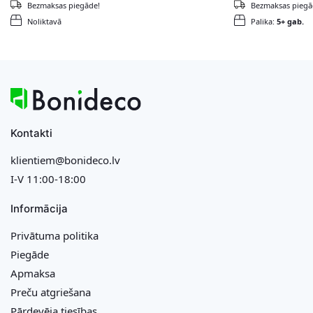
Bezmaksas piegāde!
Bezmaksas piegā
Noliktavā
Palika:
5+ gab.
Kontakti
klientiem@bonideco.lv
I-V 11:00-18:00
Informācija
Privātuma politika
Piegāde
Apmaksa
Preču atgriešana
Pārdevēja tiesības