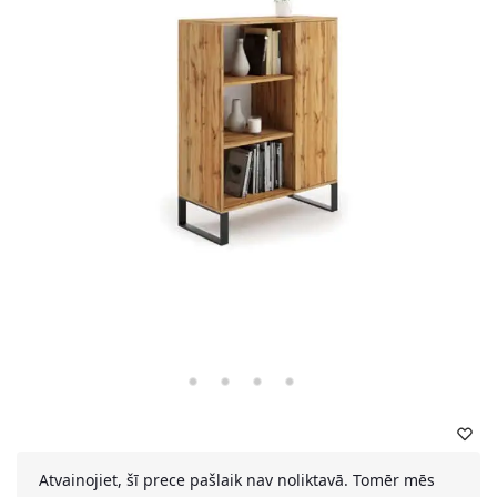
Atvainojiet, šī prece pašlaik nav noliktavā. Tomēr mēs