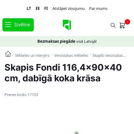
Skip
Skip
LT
EE
FI
Atstājiet ziņojumu
Par mums
to
to
navigation
content
0
Izvēlne
Bezmaksas piegāde
visā Latvijā!
Mēbeles un interjers
Viesistabas mēbeles
Skapīši viesistabai
Skap
/
/
/
Skapis Fondi 116,4x90x40
cm, dabīgā koka krāsa
Preces kods:
17103