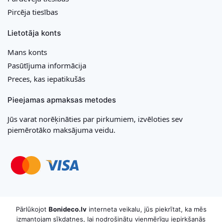
Pircēja tiesības
Lietotāja konts
Mans konts
Pasūtījuma informācija
Preces, kas iepatikušās
Pieejamas apmaksas metodes
Jūs varat norēķināties par pirkumiem, izvēloties sev
piemērotāko maksājuma veidu.
Copyright © 2026 MB „Bonideco“. Visas tiesības aizsargātas
Pārlūkojot
Bonideco.lv
interneta veikalu, jūs piekrītat, ka mēs
izmantojam sīkdatnes, lai nodrošinātu vienmērīgu iepirkšanās