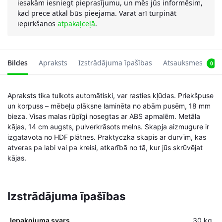
iesakām iesniegt pieprasījumu, un mēs jūs informēsim,
kad prece atkal būs pieejama. Varat arī turpināt
iepirkšanos
atpakaļceļā
.
Bildes
Apraksts
Izstrādājuma īpašības
Atsauksmes
0
Apraksts tika tulkots automātiski, var rasties kļūdas. Priekšpuse
un korpuss – mēbeļu plāksne laminēta no abām pusēm, 18 mm
bieza. Visas malas rūpīgi nosegtas ar ABS apmalēm. Metāla
kājas, 14 cm augsts, pulverkrāsots melns. Skapja aizmugure ir
izgatavota no HDF plātnes. Praktyczka skapis ar durvīm, kas
atveras pa labi vai pa kreisi, atkarībā no tā, kur jūs skrūvējat
kājas.
Izstrādājuma īpašības
Iepakojuma svars
30 kg