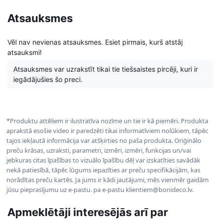
Atsauksmes
Vēl nav nevienas atsauksmes. Esiet pirmais, kurš atstāj
atsauksmi!
Atsauksmes var uzrakstīt tikai tie tiešsaistes pircēji, kuri ir
iegādājušies šo preci.
*Produktu attēliem ir ilustratīva nozīme un tie ir kā piemēri. Produkta
aprakstā esošie video ir paredzēti tikai informatīviem nolūkiem, tāpēc
tajos iekļautā informācija var atšķirties no paša produkta. Oriģinālo
preču krāsas, uzraksti, parametri, izmēri, izmēri, funkcijas un/vai
jebkuras citas īpašības to vizuālo īpašību dēļ var izskatīties savādāk
nekā patiesībā, tāpēc lūgums iepazīties ar preču specifikācijām, kas
norādītas preču kartēs. Ja jums ir kādi jautājumi, mēs vienmēr gaidām
jūsu pieprasījumu uz e-pastu. pa e-pastu klientiem@bonideco.lv.
Apmeklētāji interesējās arī par