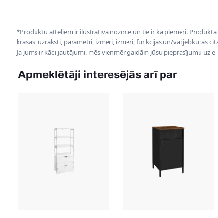
*Produktu attēliem ir ilustratīva nozīme un tie ir kā piemēri. Produkta
krāsas, uzraksti, parametri, izmēri, izmēri, funkcijas un/vai jebkuras ci
Ja jums ir kādi jautājumi, mēs vienmēr gaidām jūsu pieprasījumu uz e
Apmeklētāji interesējās arī par