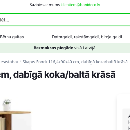
Sazinies ar mums
klientiem@bonideco.lv
Bērnu gultas
Datorgaldi, rakstāmgaldi, biroja galdi
Bezmaksas piegāde
visā Latvijā!
iesistabai
Skapis Fondi 116,4x90x40 cm, dabīgā koka/baltā krāsā
/
m, dabīgā koka/baltā krāsā