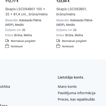
112,77
€
123,04
€
Skapis LSC094B01 100 x
Skapis LSC092B01,
35 x 81,4 cm., brūns/melns
brūns/melns
Materiāls:
Kokskaidu Plātne
Materiāls:
Kokskaidu Plātne
(MDP), Metāls
(MDP), Metāls
Dziļums cm:
35
Dziļums cm:
33
Krāsa:
Brūna, Melna
Krāsa:
Brūna, Melna
Bezmaksas piegāde!
Bezmaksas piegāde!
Noliktavā
Noliktavā
Lietotāja konts
olitika
Mans konts
Pasūtījuma informācija
Preces, kas iepatikušās
ešana