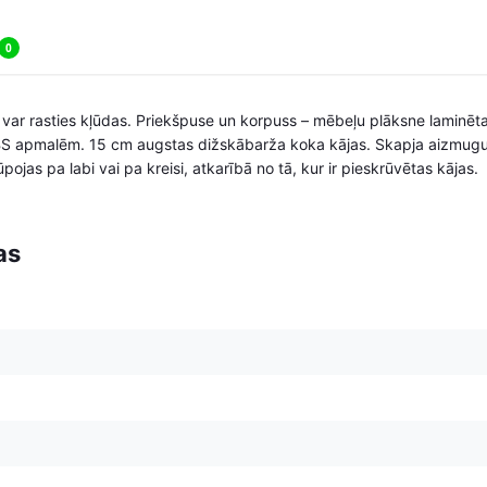
0
i, var rasties kļūdas. Priekšpuse un korpuss – mēbeļu plāksne lamin
BS apmalēm. 15 cm augstas dižskābarža koka kājas. Skapja aizmugur
pojas pa labi vai pa kreisi, atkarībā no tā, kur ir pieskrūvētas kājas.
as