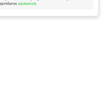
iepirkšanos
atpakaļceļā
.