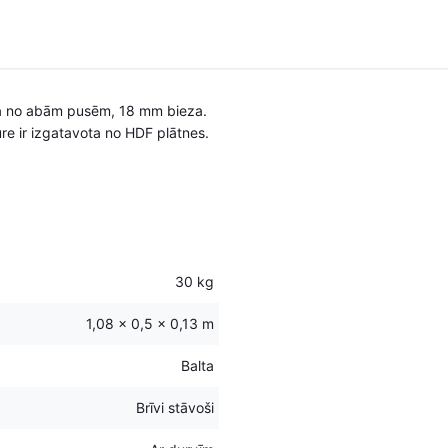
ēta no abām pusēm, 18 mm bieza.
e ir izgatavota no HDF plātnes.
30 kg
1,08 × 0,5 × 0,13 m
Balta
Brīvi stāvoši