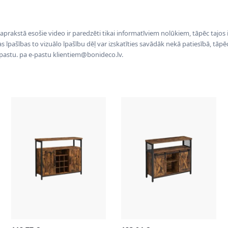
 aprakstā esošie video ir paredzēti tikai informatīviem nolūkiem, tāpēc tajos
tas īpašības to vizuālo īpašību dēļ var izskatīties savādāk nekā patiesībā, tāp
-pastu. pa e-pastu klientiem@bonideco.lv.