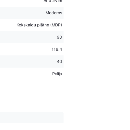
Ar durvīm
Moderns
Kokskaidu plātne (MDP)
90
116.4
40
Polija