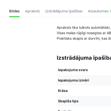
Bildes
Apraksts
Izstrādājuma īpašības
Atsauksmes
Apraksts tika tulkots automātisk
Visas malas rūpīgi nosegtas ar A
Praktisks skapis ar durvīm, kas šū
Izstrādājuma īpašīb
Iepakojuma svars
Iepakojuma izmēri
Krāsa
Skapīša tips