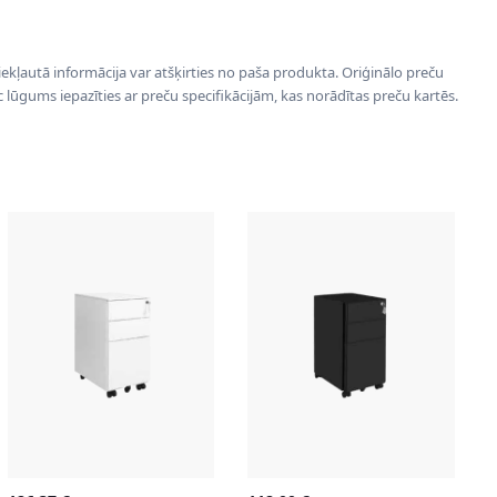
 iekļautā informācija var atšķirties no paša produkta. Oriģinālo preču
ēc lūgums iepazīties ar preču specifikācijām, kas norādītas preču kartēs.