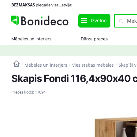
Skip
Skip
BEZMAKSAS
piegāde visā Latvijā!
to
to
navigation
content
Meklēt:
Meklēt
Izvēlne
Mēbeles un interjers
Dārza preces
Mēbeles un interjers
Viesistabas mēbeles
Skapīši v
/
/
/
Skapis Fondi 116,4x90x40 c
Preces kods:
17094