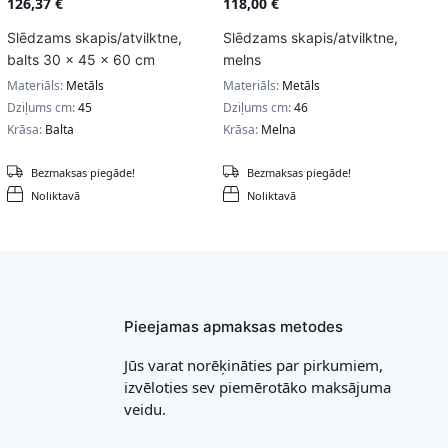
126,37
€
118,00
€
Slēdzams skapis/atvilktne,
Slēdzams skapis/atvilktne,
balts 30 x 45 x 60 cm
melns
Materiāls:
Metāls
Materiāls:
Metāls
Dziļums cm:
45
Dziļums cm:
46
Krāsa:
Balta
Krāsa:
Melna
Bezmaksas piegāde!
Bezmaksas piegāde!
Noliktavā
Noliktavā
Pieejamas apmaksas metodes
Jūs varat norēķināties par pirkumiem,
izvēloties sev piemērotāko maksājuma
veidu.