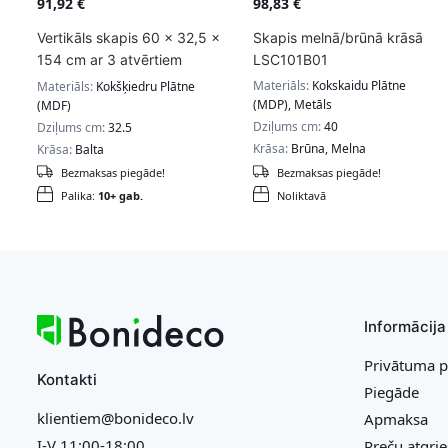
91,92
€
98,83
€
Vertikāls skapis 60 x 32,5 x
Skapis melnā/brūnā krāsā
154 cm ar 3 atvērtiem
LSC101B01
nodalījumiem
Materiāls:
Kokskaidu Plātne
Materiāls:
Kokšķiedru Plātne
(MDP), Metāls
(MDF)
Dziļums cm:
40
Dziļums cm:
32.5
Krāsa:
Brūna, Melna
Krāsa:
Balta
Bezmaksas piegāde!
Bezmaksas piegāde!
Palika:
10+ gab.
Noliktavā
Informācija
Privātuma p
Kontakti
Piegāde
klientiem@bonideco.lv
Apmaksa
I-V 11:00-18:00
Preču atgri