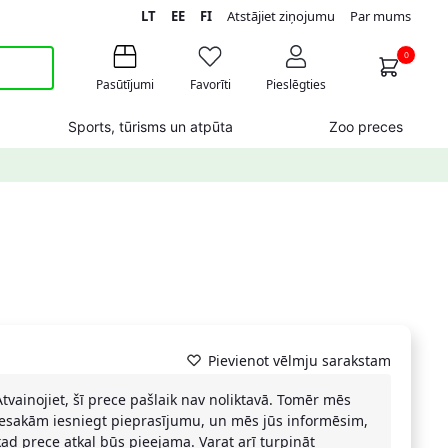
LT
EE
FI
Atstājiet ziņojumu
Par mums
0
Pasūtījumi
Favorīti
Pieslēgties
Sports, tūrisms un atpūta
Zoo preces
Pievienot vēlmju sarakstam
Atvainojiet, šī prece pašlaik nav noliktavā. Tomēr mēs
iesakām iesniegt pieprasījumu, un mēs jūs informēsim,
kad prece atkal būs pieejama. Varat arī turpināt