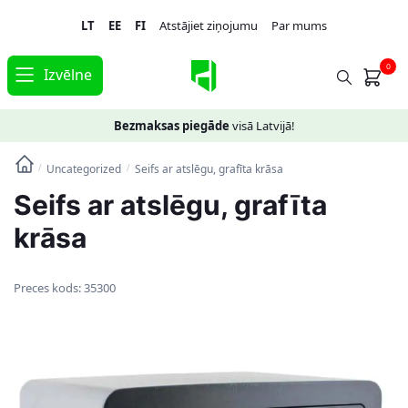
Skip
Skip
LT
EE
FI
Atstājiet ziņojumu
Par mums
to
to
navigation
content
0
Izvēlne
Bezmaksas piegāde
visā Latvijā!
Uncategorized
Seifs ar atslēgu, grafīta krāsa
/
/
Seifs ar atslēgu, grafīta
krāsa
Preces kods:
35300