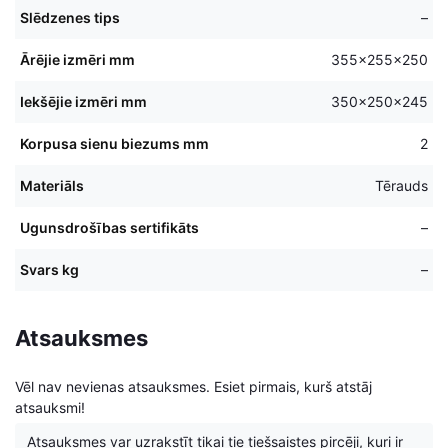
Slēdzenes tips
–
Ārējie izmēri mm
355x255x250
Iekšējie izmēri mm
350x250x245
Korpusa sienu biezums mm
2
Materiāls
Tērauds
Ugunsdrošības sertifikāts
–
Svars kg
–
Atsauksmes
Vēl nav nevienas atsauksmes. Esiet pirmais, kurš atstāj
atsauksmi!
Atsauksmes var uzrakstīt tikai tie tiešsaistes pircēji, kuri ir