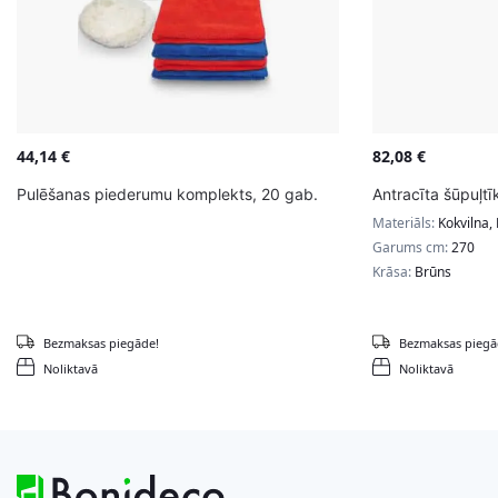
44,14
€
82,08
€
Pulēšanas piederumu komplekts, 20 gab.
Antracīta šūpuļtī
Materiāls:
Kokvilna, 
Garums cm:
270
Krāsa:
Brūns
Bezmaksas piegāde!
Bezmaksas piegā
Noliktavā
Noliktavā