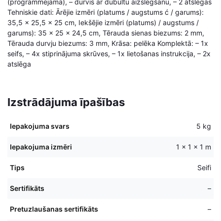
(programmējama), – durvis ar dubultu aizslēgšanu, – 2 atslēgas
Tehniskie dati: Ārējie izmēri (platums / augstums ć / garums):
35,5 x 25,5 x 25 cm, Iekšējie izmēri (platums) / augstums /
garums): 35 x 25 x 24,5 cm, Tērauda sienas biezums: 2 mm,
Tērauda durvju biezums: 3 mm, Krāsa: pelēka Komplektā: – 1x
seifs, – 4x stiprinājuma skrūves, – 1x lietošanas instrukcija, – 2x
atslēga
Izstrādājuma īpašības
Iepakojuma svars
5 kg
Iepakojuma izmēri
1 × 1 × 1 m
Tips
Seifi
Sertifikāts
–
Pretuzlaušanas sertifikāts
–