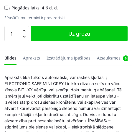
Piegādes laiks: 4-6 d. d.
*Pasūtījumu termiņi ir provizoriski
Seifs
Uz grozu
ar
atslēgu,
grafīta
krāsa
Bildes
Apraksts
Izstrādājuma īpašības
Atsauksmes
0
daudzums
Apraksts tika tulkots automātiski, var rasties kļūdas. ;
ELECTRONIC SAFE MINI GREY Lieliska dizaina seifs no vācu
zīmola BITUXX vērtīgu vai svarīgu dokumentu glabāšanai. Tā
izmērs ļauj veikt ļoti diskrētu uzstādīšanu un ietaupa vietu –
izvēlies starp drošu sienas kronšteinu vai skapi.Velves var
atvērt tikai ievadot personīgo slepeno numuru vai izmantojot
komplektācijā iekļauto drošības atslēgu. Durvis ar dubultu
aizsardzību pret nesankcionētu atvēršanu. ĪPAŠĪBAS: –
stiprinājums pie sienas vai skapī, – elektroniskā slēdzene