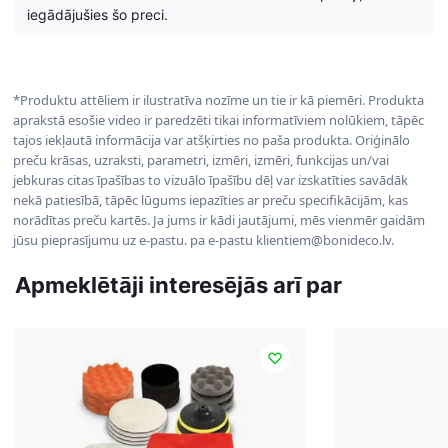
iegādājušies šo preci.
*Produktu attēliem ir ilustratīva nozīme un tie ir kā piemēri. Produkta
aprakstā esošie video ir paredzēti tikai informatīviem nolūkiem, tāpēc
tajos iekļautā informācija var atšķirties no paša produkta. Oriģinālo
preču krāsas, uzraksti, parametri, izmēri, izmēri, funkcijas un/vai
jebkuras citas īpašības to vizuālo īpašību dēļ var izskatīties savādāk
nekā patiesībā, tāpēc lūgums iepazīties ar preču specifikācijām, kas
norādītas preču kartēs. Ja jums ir kādi jautājumi, mēs vienmēr gaidām
jūsu pieprasījumu uz e-pastu. pa e-pastu klientiem@bonideco.lv.
Apmeklētāji interesējās arī par