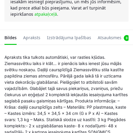
iesakām iesniegt pieprasījumu, un mēs jūs informēsim,
kad prece atkal būs pieejama. Varat arī turpināt
iepirkšanos
atpakaļceļā
.
Bildes
Apraksts
Izstrādājuma īpašības
Atsauksmes
0
Apraksts tika tulkots automātiski, var rasties kļūdas.
Ziemassvētku laiks ir klāt… ir pienācis laiks ienest jūsu mājās
svētku noskaņu. Daļēji caurspīdīgā Ziemassvētku stila kastīte
papildina ziemas atmosfēru. Pārējā gada laikā tā ir uzticama
vieta dekorāciju glabāšanai. Pielāgojiet to atbilstoši savām
vajadzībām. Glabājiet tajā savus piekariņus, zvaniņus, priežu
čiekurus un eņģeļus! 2 komplektā iekļautās iesaiņojuma kartītes
saglabā pasaku gaismiņas kārtīgas. Produkta informācija: –
Krāsa: daļēji caurspīdīgs zelts – Materiāls: PP plastmasa, kaste
– Kastes izmērs: 34,5 x 34,5 x 34 cm (G x P x A) – Kastes
svars: 1,3 kg – Maks. Statiskā slodze uz kastīti: 3 kg Piegādes
komplekts:- 2 x uzglabāšanas kaste- 8 x nodalījumi- 48 x
sadalītāji- 2 x kartona iesaiņojuma kartītes SONGMICS