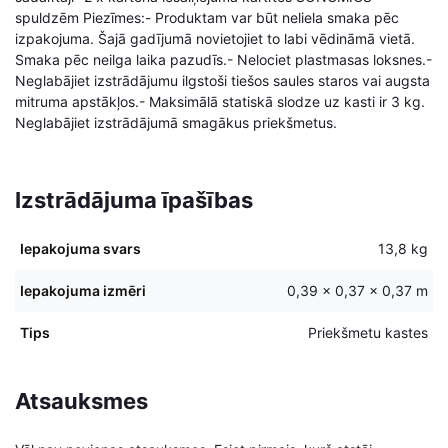
spuldzēm Piezīmes:- Produktam var būt neliela smaka pēc
izpakojuma. Šajā gadījumā novietojiet to labi vēdināmā vietā.
Smaka pēc neilga laika pazudīs.- Nelociet plastmasas loksnes.-
Neglabājiet izstrādājumu ilgstoši tiešos saules staros vai augsta
mitruma apstākļos.- Maksimālā statiskā slodze uz kasti ir 3 kg.
Neglabājiet izstrādājumā smagākus priekšmetus.
Izstrādājuma īpašības
Iepakojuma svars
13,8 kg
Iepakojuma izmēri
0,39 × 0,37 × 0,37 m
Tips
Priekšmetu kastes
Atsauksmes