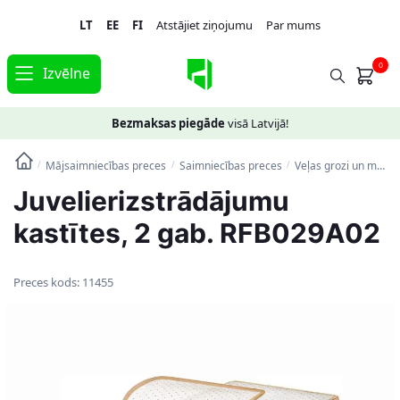
Skip
Skip
LT
EE
FI
Atstājiet ziņojumu
Par mums
to
to
navigation
content
0
Izvēlne
Bezmaksas piegāde
visā Latvijā!
Mājsaimniecības preces
Saimniecības preces
Veļas grozi un mantu uzglabāšanas kastes
/
/
/
Juvelierizstrādājumu
kastītes, 2 gab. RFB029A02
Preces kods:
11455