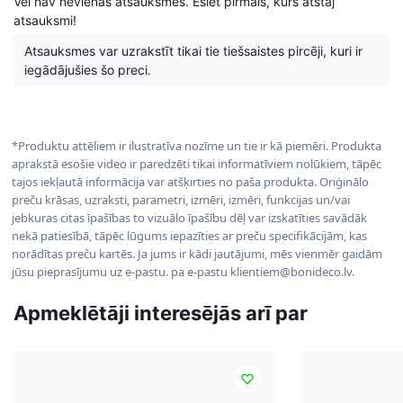
Vēl nav nevienas atsauksmes. Esiet pirmais, kurš atstāj
atsauksmi!
Atsauksmes var uzrakstīt tikai tie tiešsaistes pircēji, kuri ir
iegādājušies šo preci.
*Produktu attēliem ir ilustratīva nozīme un tie ir kā piemēri. Produkta
aprakstā esošie video ir paredzēti tikai informatīviem nolūkiem, tāpēc
tajos iekļautā informācija var atšķirties no paša produkta. Oriģinālo
preču krāsas, uzraksti, parametri, izmēri, izmēri, funkcijas un/vai
jebkuras citas īpašības to vizuālo īpašību dēļ var izskatīties savādāk
nekā patiesībā, tāpēc lūgums iepazīties ar preču specifikācijām, kas
norādītas preču kartēs. Ja jums ir kādi jautājumi, mēs vienmēr gaidām
jūsu pieprasījumu uz e-pastu. pa e-pastu klientiem@bonideco.lv.
Apmeklētāji interesējās arī par