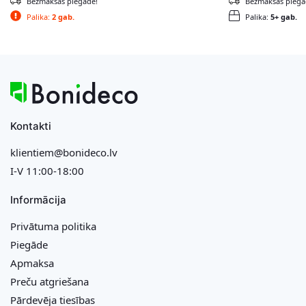
Bezmaksas piegāde!
Bezmaksas piegā
Palika:
2 gab.
Palika:
5+ gab.
Kontakti
klientiem@bonideco.lv
I-V 11:00-18:00
Informācija
Privātuma politika
Piegāde
Apmaksa
Preču atgriešana
Pārdevēja tiesības