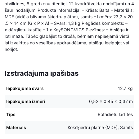
atvilktnes, 8 gredzenu ritentiņi, 12 kvadrātveida nodalījumi un 4
šauri nodalījumi Produkta informācija: – Krāsa: Balta – Materiāls:
MDF (vidēja blīvuma šķiedru plātne), samts – Izmērs: 23,2 x 20
,5 x 14 cm (G x P x A) – Svars: 1,3 kg Piegādes komplekts: – 1
x dārglietu kastīte – 1 x KeySONGMICS Piezīmes: – Atslēga ir
ļoti maza. Tāpēc glabājiet to drošā, bērniem nepieejamā vietā,
lai izvairītos no veselības apdraudējuma, atslēgu ieelpojot vai
norijot.
Izstrādājuma īpašības
Iepakojuma svars
12,7 kg
Iepakojuma izmēri
0,52 × 0,45 × 0,37 m
Tips
Rotaslietu lādītes
Materiāls
Kokšķiedru plātne (MDF), Samts