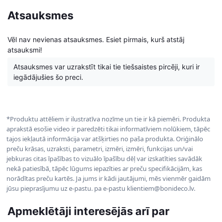
Atsauksmes
Vēl nav nevienas atsauksmes. Esiet pirmais, kurš atstāj
atsauksmi!
Atsauksmes var uzrakstīt tikai tie tiešsaistes pircēji, kuri ir
iegādājušies šo preci.
*Produktu attēliem ir ilustratīva nozīme un tie ir kā piemēri. Produkta
aprakstā esošie video ir paredzēti tikai informatīviem nolūkiem, tāpēc
tajos iekļautā informācija var atšķirties no paša produkta. Oriģinālo
preču krāsas, uzraksti, parametri, izmēri, izmēri, funkcijas un/vai
jebkuras citas īpašības to vizuālo īpašību dēļ var izskatīties savādāk
nekā patiesībā, tāpēc lūgums iepazīties ar preču specifikācijām, kas
norādītas preču kartēs. Ja jums ir kādi jautājumi, mēs vienmēr gaidām
jūsu pieprasījumu uz e-pastu. pa e-pastu klientiem@bonideco.lv.
Apmeklētāji interesējās arī par