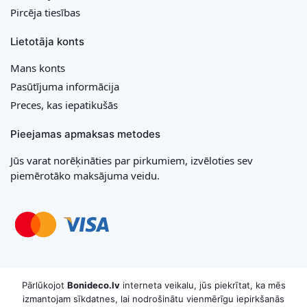
Pircēja tiesības
Lietotāja konts
Mans konts
Pasūtījuma informācija
Preces, kas iepatikušās
Pieejamas apmaksas metodes
Jūs varat norēķināties par pirkumiem, izvēloties sev
piemērotāko maksājuma veidu.
Copyright © 2026 MB „Bonideco“. Visas tiesības aizsargātas
Pārlūkojot
Bonideco.lv
interneta veikalu, jūs piekrītat, ka mēs
izmantojam sīkdatnes, lai nodrošinātu vienmērīgu iepirkšanās