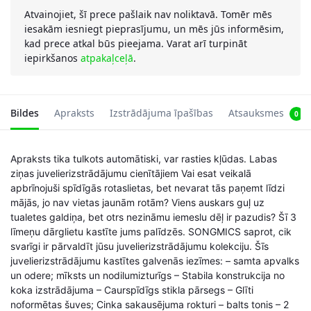
Atvainojiet, šī prece pašlaik nav noliktavā. Tomēr mēs
iesakām iesniegt pieprasījumu, un mēs jūs informēsim,
kad prece atkal būs pieejama. Varat arī turpināt
iepirkšanos
atpakaļceļā
.
Bildes
Apraksts
Izstrādājuma īpašības
Atsauksmes
0
Apraksts tika tulkots automātiski, var rasties kļūdas. Labas
ziņas juvelierizstrādājumu cienītājiem Vai esat veikalā
apbrīnojuši spīdīgās rotaslietas, bet nevarat tās paņemt līdzi
mājās, jo nav vietas jaunām rotām? Viens auskars guļ uz
tualetes galdiņa, bet otrs nezināmu iemeslu dēļ ir pazudis? Šī 3
līmeņu dārglietu kastīte jums palīdzēs. SONGMICS saprot, cik
svarīgi ir pārvaldīt jūsu juvelierizstrādājumu kolekciju. Šīs
juvelierizstrādājumu kastītes galvenās iezīmes: – samta apvalks
un odere; mīksts un nodilumizturīgs – Stabila konstrukcija no
koka izstrādājuma – Caurspīdīgs stikla pārsegs – Glīti
noformētas šuves; Cinka sakausējuma rokturi – balts tonis – 2