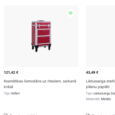
121,42
€
43,49
€
Kosmētikas čemodāns uz riteņiem, sarkanā
Lietussarga stat
krāsā
pilienu paplāti
Tips:
Koferi
Tips:
Lietussargu Sta
Materiāls:
Metāls