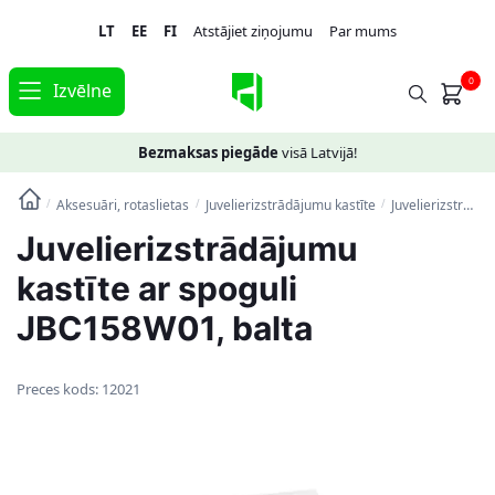
Skip
Skip
LT
EE
FI
Atstājiet ziņojumu
Par mums
to
to
navigation
content
0
Izvēlne
Bezmaksas piegāde
visā Latvijā!
Aksesuāri, rotaslietas
Juvelierizstrādājumu kastīte
Juvelierizstrādājumu kastīte ar spoguli JBC158W01, balta
/
/
/
Juvelierizstrādājumu
kastīte ar spoguli
JBC158W01, balta
Preces kods:
12021