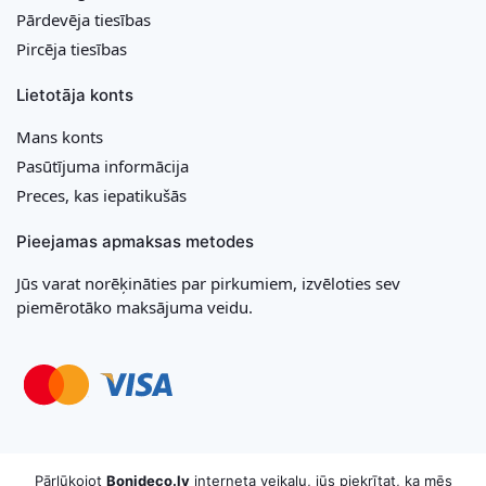
Pārdevēja tiesības
Pircēja tiesības
Lietotāja konts
Mans konts
Pasūtījuma informācija
Preces, kas iepatikušās
Pieejamas apmaksas metodes
Jūs varat norēķināties par pirkumiem, izvēloties sev
piemērotāko maksājuma veidu.
Copyright © 2026 MB „Bonideco“. Visas tiesības aizsargātas
Pārlūkojot
Bonideco.lv
interneta veikalu, jūs piekrītat, ka mēs