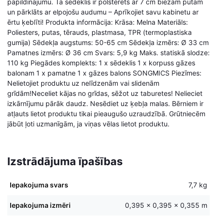
papildinājumu. Tā sēdeklis ir polsterēts ar 7 cm biezām putām
un pārklāts ar elpojošu audumu – Aprīkojiet savu kabinetu ar
ērtu ķeblīti! Produkta informācija: Krāsa: Melna Materiāls:
Poliesters, putas, tērauds, plastmasa, TPR (termoplastiska
gumija) Sēdekļa augstums: 50-65 cm Sēdekļa izmērs: Ø 33 cm
Pamatnes izmērs: Ø 36 cm Svars: 5,9 kg Maks. statiskā slodze:
110 kg Piegādes komplekts: 1 x sēdeklis 1 x korpuss gāzes
balonam 1 x pamatne 1 x gāzes balons SONGMICS Piezīmes:
Nelietojiet produktu uz nelīdzenām vai slidenām
grīdām!Neceliet kājas no grīdas, sēžot uz taburetes! Nelieciet
izkārnījumu pārāk daudz. Nesēdiet uz ķebļa malas. Bērniem ir
atļauts lietot produktu tikai pieaugušo uzraudzībā. Grūtniecēm
jābūt ļoti uzmanīgām, ja viņas vēlas lietot produktu.
Izstrādājuma īpašības
Iepakojuma svars
7,7 kg
Iepakojuma izmēri
0,395 × 0,395 × 0,355 m