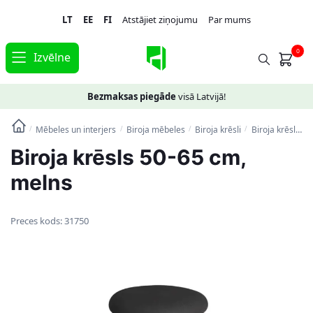
Skip
Skip
LT
EE
FI
Atstājiet ziņojumu
Par mums
to
to
navigation
content
0
Izvēlne
Bezmaksas piegāde
visā Latvijā!
Mēbeles un interjers
Biroja mēbeles
Biroja krēsli
Biroja krēsls 50-65 cm, melns
/
/
/
/
Biroja krēsls 50-65 cm,
melns
Preces kods:
31750