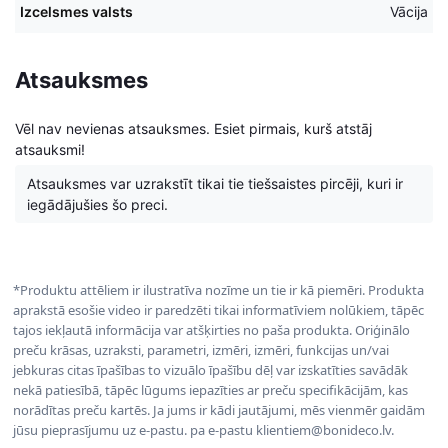
Izcelsmes valsts
Vācija
Atsauksmes
Vēl nav nevienas atsauksmes. Esiet pirmais, kurš atstāj
atsauksmi!
Atsauksmes var uzrakstīt tikai tie tiešsaistes pircēji, kuri ir
iegādājušies šo preci.
*Produktu attēliem ir ilustratīva nozīme un tie ir kā piemēri. Produkta
aprakstā esošie video ir paredzēti tikai informatīviem nolūkiem, tāpēc
tajos iekļautā informācija var atšķirties no paša produkta. Oriģinālo
preču krāsas, uzraksti, parametri, izmēri, izmēri, funkcijas un/vai
jebkuras citas īpašības to vizuālo īpašību dēļ var izskatīties savādāk
nekā patiesībā, tāpēc lūgums iepazīties ar preču specifikācijām, kas
norādītas preču kartēs. Ja jums ir kādi jautājumi, mēs vienmēr gaidām
jūsu pieprasījumu uz e-pastu. pa e-pastu klientiem@bonideco.lv.