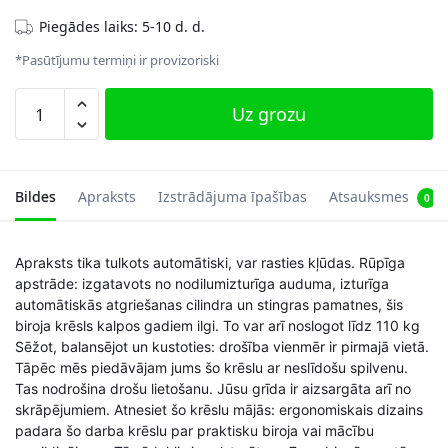
Piegādes laiks: 5-10 d. d.
*Pasūtījumu termiņi ir provizoriski
Biroja
Uz grozu
krēsls
50-
65
cm,
Bildes
Apraksts
Izstrādājuma īpašības
Atsauksmes
0
melns
daudzums
Apraksts tika tulkots automātiski, var rasties kļūdas. Rūpīga
apstrāde: izgatavots no nodilumizturīga auduma, izturīga
automātiskās atgriešanas cilindra un stingras pamatnes, šis
biroja krēsls kalpos gadiem ilgi. To var arī noslogot līdz 110 kg
Sēžot, balansējot un kustoties: drošība vienmēr ir pirmajā vietā.
Tāpēc mēs piedāvājam jums šo krēslu ar neslīdošu spilvenu.
Tas nodrošina drošu lietošanu. Jūsu grīda ir aizsargāta arī no
skrāpējumiem. Atnesiet šo krēslu mājās: ergonomiskais dizains
padara šo darba krēslu par praktisku biroja vai mācību