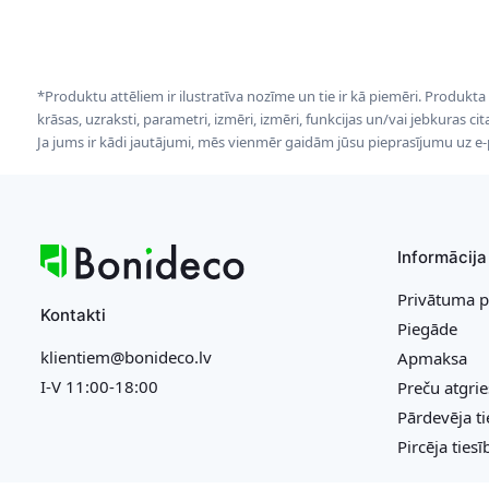
*Produktu attēliem ir ilustratīva nozīme un tie ir kā piemēri. Produkta
krāsas, uzraksti, parametri, izmēri, izmēri, funkcijas un/vai jebkuras ci
Ja jums ir kādi jautājumi, mēs vienmēr gaidām jūsu pieprasījumu uz e
Informācija
Privātuma p
Kontakti
Piegāde
klientiem@bonideco.lv
Apmaksa
I-V 11:00-18:00
Preču atgri
Pārdevēja ti
Pircēja tiesī