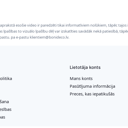
 aprakstā esošie video ir paredzēti tikai informatīviem nolūkiem, tāpēc tajos
tas īpašības to vizuālo īpašību dēļ var izskatīties savādāk nekā patiesībā, tāp
-pastu. pa e-pastu klientiem@bonideco.lv.
Lietotāja konts
olitika
Mans konts
Pasūtījuma informācija
Preces, kas iepatikušās
ešana
esības
bas