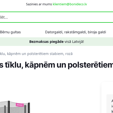
Sazinies ar mums
klientiem@bonideco.lv
Bērnu gultas
Datorgaldi, rakstāmgaldi, biroja galdi
Bezmaksas piegāde
visā Latvijā!
īklu, kāpnēm un polsterētiem stabiem, rozā
s tīklu, kāpnēm un polsterētie