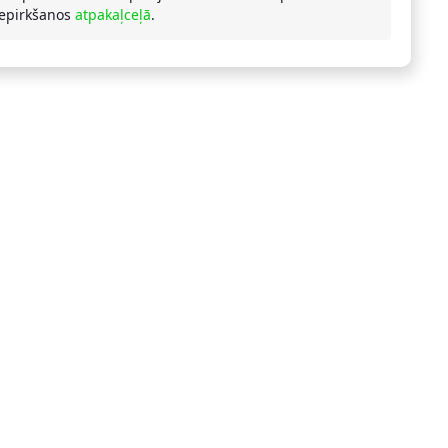
iepirkšanos
atpakaļceļā
.