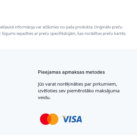
 iekļautā informācija var atšķirties no paša produkta. Oriģinālo preču
ēc lūgums iepazīties ar preču specifikācijām, kas norādītas preču kartēs.
Pieejamas apmaksas metodes
Jūs varat norēķināties par pirkumiem,
izvēloties sev piemērotāko maksājuma
veidu.