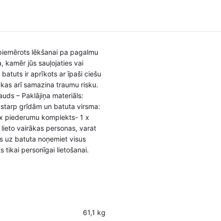
ki piemērots lēkšanai pa pagalmu
 kamēr jūs sauļojaties vai
batuts ir aprīkots ar īpaši ciešu
, kas arī samazina traumu risku.
uds – Paklājiņa materiāls:
 starp grīdām un batuta virsma:
 x piederumu komplekts- 1 x
 lieto vairākas personas, varat
as uz batuta noņemiet visus
tikai personīgai lietošanai.
61,1 kg