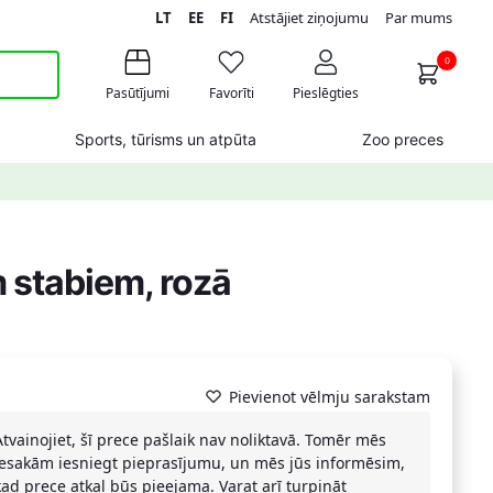
LT
EE
FI
Atstājiet ziņojumu
Par mums
0
Pasūtījumi
Favorīti
Pieslēgties
Sports, tūrisms un atpūta
Zoo preces
m stabiem, rozā
Pievienot vēlmju sarakstam
Atvainojiet, šī prece pašlaik nav noliktavā. Tomēr mēs
iesakām iesniegt pieprasījumu, un mēs jūs informēsim,
kad prece atkal būs pieejama. Varat arī turpināt