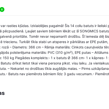
0
 var rasties kļūdas. Izklaidējies pagalmā! Šis 14 collu batuts ir lielis
tā pēcpusdienā. Ļaujiet saviem bērniem lēkāt uz šī SONGMICS batuta,
r galvenā prioritāte. Tomēr nevar nepamanīt drošību. Šī iemesla dēļ šis 
izē triecienu. Turklāt tīkla stabi un atsperes ir pārklātas ar EPE putām
: rozā – Diametrs: 366 cm – Rāmja materiāls: Cinkots cauruļveida tēra
gājošs polsterējuma materiāls: PVC (310 g/m²), EPE putas – Attālums
e: 150 kg Piegādes komplekts:- 1 x batuts Ø 366 cm- 1 x kāpnes- 1
tutu drīkst lietot tikai viena persona plkst. visu laiku. Ja vienlaikus
tuta. – Nekariet no drošības tīkla augšējās malas. – Pirms uzkāpšan
uts.- Batuts nav piemērots bērniem līdz 3 gadu vecumam.- Piemērots 
as