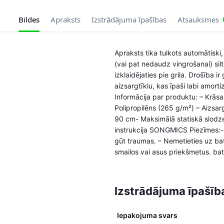
Bildes
Apraksts
Izstrādājuma īpašības
Atsauksmes
Apraksts tika tulkots automātiski,
(vai pat nedaudz vingrošanai) sil
izklaidējaties pie grila. Drošība i
aizsargtīklu, kas īpaši labi amort
Informācija par produktu: – Krāsa
Polipropilēns (265 g/m²) – Aizsar
90 cm- Maksimālā statiskā slodz
instrukcija SONGMICS Piezīmes:- Ba
gūt traumas. – Nemetieties uz ba
smailos vai asus priekšmetus. bat
Izstrādājuma īpašīb
Iepakojuma svars