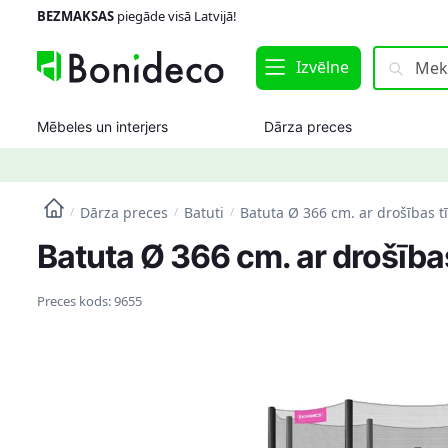
Skip
Skip
BEZMAKSAS
piegāde visā Latvijā!
to
to
navigation
content
Meklēt:
Meklēt
Izvēlne
Mēbeles un interjers
Dārza preces
Dārza preces
Batuti
Batuta Ø 366 cm. ar drošības t
/
/
/
Batuta Ø 366 cm. ar drošība
Preces kods:
9655