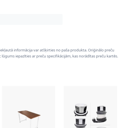
 iekļautā informācija var atšķirties no paša produkta. Oriģinālo preču
ēc lūgums iepazīties ar preču specifikācijām, kas norādītas preču kartēs.