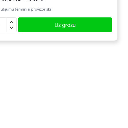
ūtījumu termiņi ir provizoriski
lēgu
Uz grozu
s
tronisko
zeni,
i
ēkā
sā
dzums