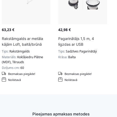
63,23
€
42,98
€
Rakstāmgalds ar metāla
Pagarinātājs 1,5 m, 4
kājām Loft, baltā/brūnā
ligzdas ar USB
krāsā
pieslēgumiem
Tips:
Rakstāmgalds
Tips:
Sadzīves Pagarinātāji
Materiāls:
Kokšķiedru Plātne
Krāsa:
Balta
(MDF), Tērauds
Dziļums cm:
60
Bezmaksas piegāde!
Bezmaksas piegāde!
Noliktavā
Noliktavā
Pieejamas apmaksas metodes