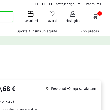
LT
EE
FI
Atstājiet ziņojumu
Par mums
0
Pasūtījumi
Favorīti
Pieslēgties
Sports, tūrisms un atpūta
Zoo preces
9,68
€
Pievienot vēlmju sarakstam
Noliktavā
Piegādes laiks: 4-6 d. d.