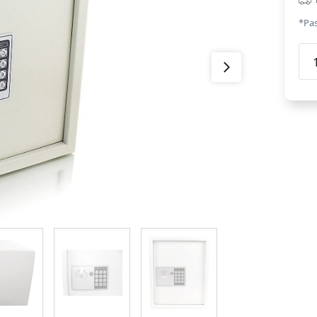
*Pas
Ats
seif
ar
elek
slēd
gaiš
pel
krā
dau