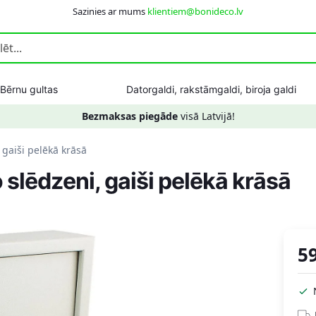
Sazinies ar mums
klientiem@bonideco.lv
Bērnu gultas
Datorgaldi, rakstāmgaldi, biroja galdi
Bezmaksas piegāde
visā Latvijā!
 gaiši pelēkā krāsā
o slēdzeni, gaiši pelēkā krāsā
5