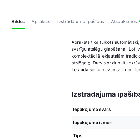
Bildes
Apraksts
Izstrādājuma īpašības
Atsauksmes
Apraksts tika tulkots automātisk
svarīgu atslēgu glabāšanai. Ļoti 
komplektācijā iekļautajām tradicio
atslēga ;;; Durvis ar dubultu skr
Tērauda sienu biezums: 2 mm Tēr
Izstrādājuma īpašīb
Iepakojuma svars
Iepakojuma izmēri
Tips