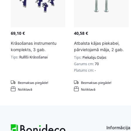
69,10
€
40,58
€
Krāsošanas instrumentu
Atbalsta kājas piekabei,
komplekts, 3 gab.
pārvietojamā māja, 2 gab.
70 cm.
Tips:
Rullīši Krāsošanai
Tips:
Piekabju Daļas
Garums cm:
70
Platums cm:
-
Bezmaksas piegāde!
Bezmaksas piegāde!
Noliktavā
Noliktavā
Informācija