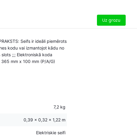
Uz grozu
AKSTS: Seifs ir ideāli piemērots
zenes kodu vai izmantojot kādu no
slots ;;; Elektroniskā koda
mm x 365 mm x 100 mm (P/A/G)
7,2 kg
0,39 × 0,32 × 1,22 m
Elektriskie seifi