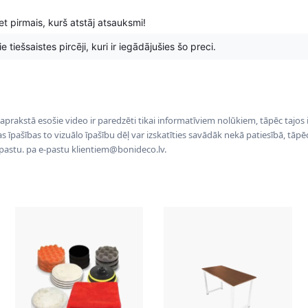
t pirmais, kurš atstāj atsauksmi!
 tiešsaistes pircēji, kuri ir iegādājušies šo preci.
 aprakstā esošie video ir paredzēti tikai informatīviem nolūkiem, tāpēc tajos
tas īpašības to vizuālo īpašību dēļ var izskatīties savādāk nekā patiesībā, tāp
-pastu. pa e-pastu klientiem@bonideco.lv.