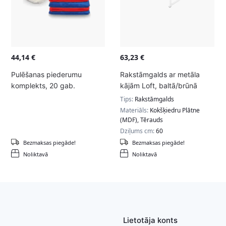
44,14
€
63,23
€
Pulēšanas piederumu
Rakstāmgalds ar metāla
komplekts, 20 gab.
kājām Loft, baltā/brūnā
krāsā
Tips:
Rakstāmgalds
Materiāls:
Kokšķiedru Plātne
(MDF), Tērauds
Dziļums cm:
60
Bezmaksas piegāde!
Bezmaksas piegāde!
Noliktavā
Noliktavā
Lietotāja konts