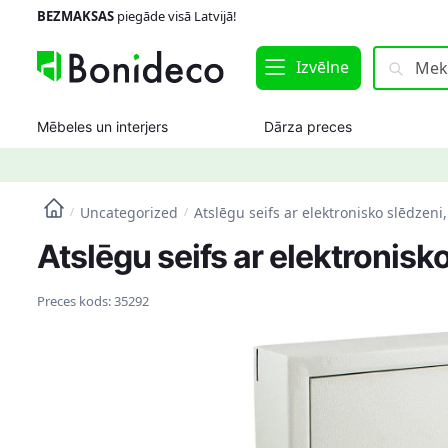
Skip
Skip
BEZMAKSAS
piegāde visā Latvijā!
to
to
navigation
content
Meklēt:
Meklēt
Izvēlne
Mēbeles un interjers
Dārza preces
Uncategorized
Atslēgu seifs ar elektronisko slēdzeni,
/
/
Atslēgu seifs ar elektronisk
Preces kods:
35292