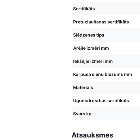
Sertifikāts
Pretuzlaušanas sertifikāts
Slēdzenes tips
Ārējie izmēri mm
Iekšējie izmēri mm
Korpusa sienu biezums mm
Materiāls
Ugunsdrošības sertifikāts
Svars kg
Atsauksmes