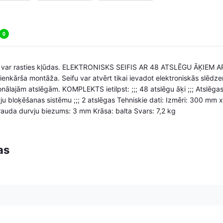
0
i, var rasties kļūdas. ELEKTRONISKS SEIFIS AR 48 ATSLĒGU ĀĶIEM APR
vienkārša montāža. Seifu var atvērt tikai ievadot elektroniskās slēd
nālajām atslēgām. KOMPLEKTS ietilpst: ;;; 48 atslēgu āķi ;;; Atslēgas 
ūvju bloķēšanas sistēmu ;;; 2 atslēgas Tehniskie dati: Izmēri: 300 
auda durvju biezums: 3 mm Krāsa: balta Svars: 7,2 kg
as