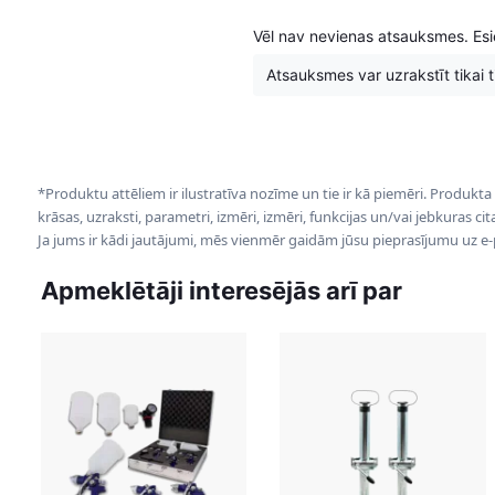
Vēl nav nevienas atsauksmes. Esie
Atsauksmes var uzrakstīt tikai tie
*Produktu attēliem ir ilustratīva nozīme un tie ir kā piemēri. Produkta
krāsas, uzraksti, parametri, izmēri, izmēri, funkcijas un/vai jebkuras ci
Ja jums ir kādi jautājumi, mēs vienmēr gaidām jūsu pieprasījumu uz e
Apmeklētāji interesējās arī par