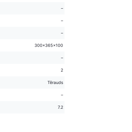
–
–
–
300x365x100
–
2
Tērauds
–
7.2